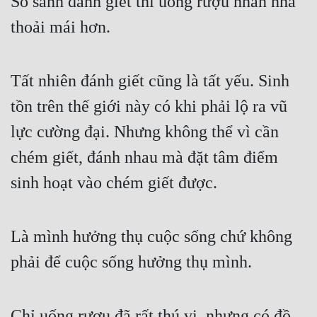
So sánh đánh giết thì uống rượu nhàn nhã 
Đô Thị
thoải mái hơn.
Đông Phương
Đông Phương Huyền Huyễn
Tất nhiên đánh giết cũng là tất yếu. Sinh 
Đồng Nhân
tồn trên thế giới này có khi phải lộ ra vũ 
lực cường đại. Nhưng không thể vì cần 
Cẩu Đạo Trường Sinh
chém giết, đánh nhau mà đặt tâm điểm 
Ngự Thú
sinh hoạt vào chém giết được.
Truyện Nam
Truyện Nữ
Là mình hưởng thụ cuộc sống chứ không 
phải để cuộc sống hưởng thụ mình.
Vô Địch Lưu
Xây Dựng Thế Lực
Chỉ uống rượu đã rất thú vị, nhưng có đồ 
Đam Mỹ