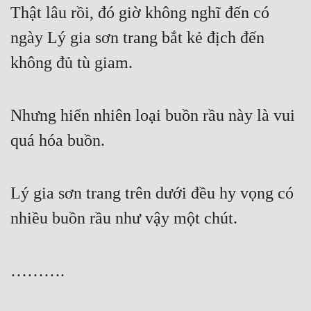
Hài Hước
Thật lâu rồi, đó giờ không nghĩ đến có 
Hệ Thống
ngày Lý gia sơn trang bắt kẻ địch đến 
không đủ tù giam.
Học Đường
Khoa Huyễn
Nhưng hiển nhiên loại buồn rầu này là vui 
Khoa Huyễn Không Gian
quá hóa buồn.
Kinh Dị
Kiếm Hiệp
Lý gia sơn trang trên dưới đều hy vọng có 
Kỳ Huyễn
nhiều buồn rầu như vậy một chút.
Kỳ Ảo
Linh Dị
……….
Làm Giàu
Lịch Sử