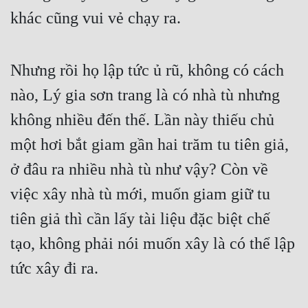
Cổ Đại
khác cũng vui vẻ chạy ra.
Du Hí
Dã Sử
Nhưng rồi họ lập tức ủ rũ, không có cách 
nào, Lý gia sơn trang là có nhà tù nhưng 
Dị Giới
không nhiều đến thế. Lần này thiếu chủ 
Dị Năng
một hơi bắt giam gần hai trăm tu tiên giả, 
Gia Đấu
ở đâu ra nhiều nhà tù như vậy? Còn về 
Góc Nhìn Nam
việc xây nhà tù mới, muốn giam giữ tu 
Góc Nhìn Nữ
tiên giả thì cần lấy tài liệu đặc biệt chế 
Huyền Huyễn
tạo, không phải nói muốn xây là có thể lập 
Huyền Nghi
tức xây đi ra.
Huyền Ảo