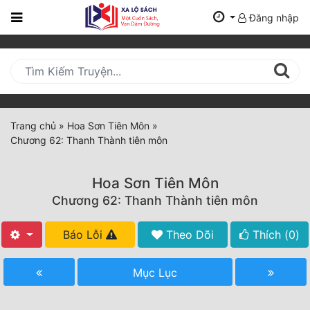
Đăng nhập
Trang
Chủ
Mới
Cập
Nhật
Trang chủ
»
Hoa Sơn Tiên Môn
»
(current)
Chương 62: Thanh Thành tiên môn
BXH
Thể Loại
Hoa Sơn Tiên Môn
Chương 62: Thanh Thành tiên môn
Tất Cả
Báo Lỗi
Theo Dõi
Thích (
0
)
Truyện Mới Ra
Mục Lục
Hoàn Thành