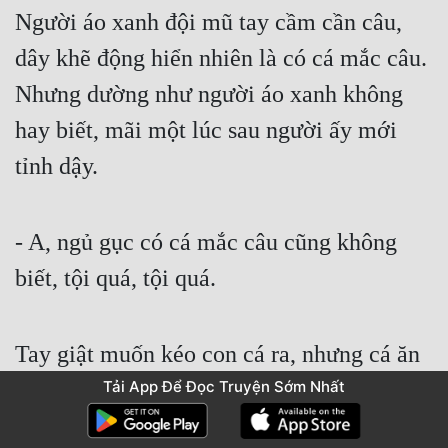
Người áo xanh đội mũ tay cầm cần câu, 
dây khẽ động hiển nhiên là có cá mắc câu. 
Nhưng dường như người áo xanh không 
hay biết, mãi một lúc sau người ấy mới 
tỉnh dậy.
- A, ngủ gục có cá mắc câu cũng không 
biết, tội quá, tội quá.
Tay giật muốn kéo con cá ra, nhưng cá ăn 
Tải App Để Đọc Truyện Sớm Nhất
hết mồi chẳng biết bơi đi đâu rồi.