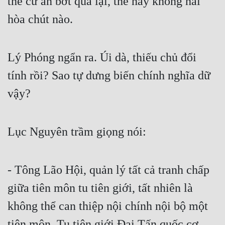
thể cứ ăn bớt qua lại, thế này không hài 
hòa chút nào.
Lý Phóng ngẩn ra. Úi dà, thiếu chủ đổi 
tính rồi? Sao tự dưng biến chính nghĩa dữ 
vậy?
Lục Nguyên trầm giọng nói:
- Tông Lão Hội, quản lý tất cả tranh chấp 
giữa tiên môn tu tiên giới, tất nhiên là 
không thể can thiệp nội chính nội bộ một 
tiên môn. Tu tiên giới Đại Tấn quốc cơ 