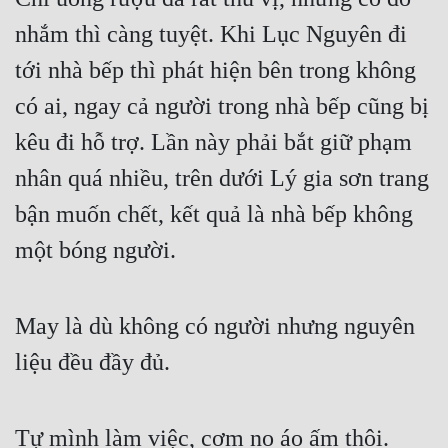
nhắm thì càng tuyệt. Khi Lục Nguyên đi 
Đẹp
tới nhà bếp thì phát hiện bên trong không 
Đẹp Hiệp
có ai, ngay cả người trong nhà bếp cũng bị 
Tính Cách Nhân Vật :
kêu đi hỗ trợ. Lần này phải bắt giữ phạm 
Cơ Trí
nhân quá nhiều, trên dưới Lý gia sơn trang 
bận muốn chết, kết quả là nhà bếp không 
Sát Phạt Quyết Đoán
một bóng người.
Vô Sỉ
Điềm Đạm
May là dù không có người nhưng nguyên 
liệu đều đầy đủ.
Tự mình làm việc, cơm no áo ấm thôi.