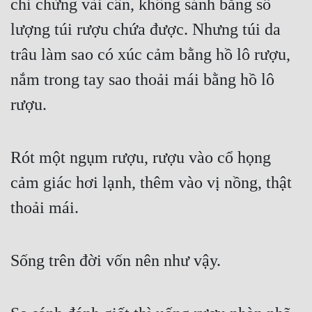
chỉ chừng vài cân, không sánh bằng số 
Tu Chân
lượng túi rượu chứa được. Nhưng túi da 
Tu Tiên
trâu làm sao có xúc cảm bằng hồ lô rượu, 
Tội Phạm
nắm trong tay sao thoải mái bằng hồ lô 
Vô Địch
rượu.
Võ Hiệp
Rót một ngụm rượu, rượu vào cổ họng 
Võng Du
cảm giác hơi lạnh, thêm vào vị nồng, thật 
Xuyên Không
thoải mái.
Xuyên Nhanh
Xuyên Sách
Sống trên đời vốn nên như vậy.
Xuyên Thư
Điền Văn