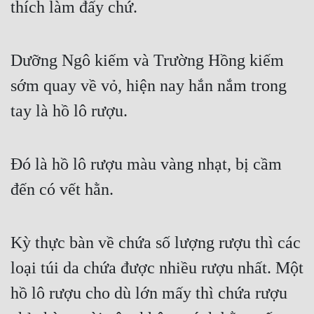
thích làm đấy chứ.
Quân Sự
Sảng Văn
Dưỡng Ngô kiếm và Trường Hồng kiếm 
Sắc
sớm quay về vỏ, hiện nay hắn nắm trong 
Sủng
tay là hồ lô rượu.
Thanh Xuân
Đó là hồ lô rượu màu vàng nhạt, bị cầm 
Tiên Hiệp
đến có vết hằn.
Tiểu Thuyết
Trinh Thám
Kỳ thực bàn về chứa số lượng rượu thì các 
Triều Đấu
loại túi da chứa được nhiều rượu nhất. Một 
Trùng Sinh
hồ lô rượu cho dù lớn mấy thì chứa rượu 
Trọng Sinh