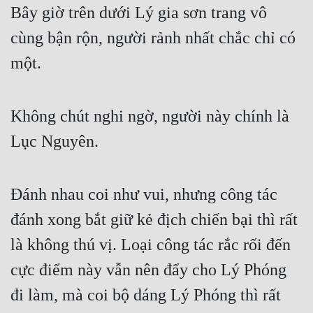
Bây giờ trên dưới Lý gia sơn trang vô 
Mưu Mô
cùng bận rộn, người rảnh nhất chắc chỉ có 
Mạt Thế
một.
Mỹ Thực
Ngôn Tình
Không chút nghi ngờ, người này chính là 
Lục Nguyên.
Ngược
Nữ Cường
Đánh nhau coi như vui, nhưng công tác 
Nữ Phụ
đánh xong bắt giữ kẻ địch chiến bại thì rất 
Phong Thủy - Tâm Linh
là không thú vị. Loại công tác rắc rối đến 
Phương Tây
cực điểm này vẫn nên đẩy cho Lý Phóng 
Phản Phái
đi làm, mà coi bộ dáng Lý Phóng thì rất 
Quan Trường