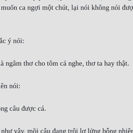
muốn ca ngợi một chút, lại nói không nói được 
ắc ý nói:
là ngâm thơ cho tôm cá nghe, thơ ta hay thật.
ên nói:
ông câu được cá.
 như vậy, mồi câu đang trôi lơ lửng bỗng nhiê