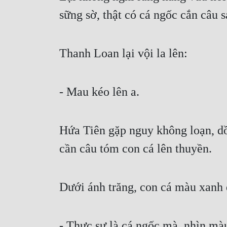
sững sờ, thật có cá ngốc cắn câu 
Thanh Loan lại vội la lên:
- Mau kéo lên a.
Hứa Tiên gặp nguy không loạn, dồn
cần câu tóm con cá lên thuyền.
Dưới ánh trăng, con cá màu xanh 
- Thực sự là cá ngốc mà, nhìn mà