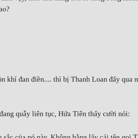
sao?
 khí đan điền.... thì bị Thanh Loan đẩy qua m
đang quẫy liên tục, Hứa Tiên thấy cười nói:
u sắc của nó này. Không bằng lấy cái tên gọi 