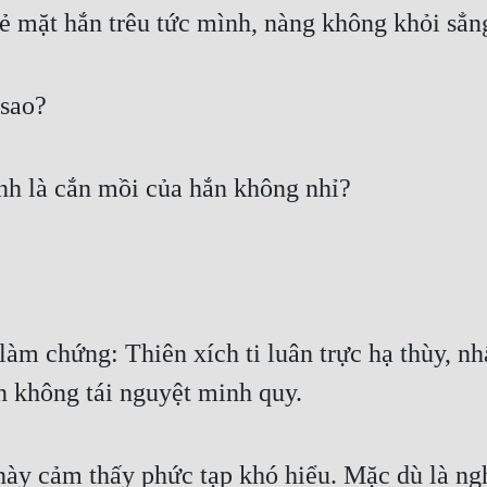
vẻ mặt hắn trêu tức mình, nàng không khỏi sẳn
 sao?
ính là cắn mồi của hắn không nhỉ?
àm chứng: Thiên xích ti luân trực hạ thùy, nhấ
n không tái nguyệt minh quy.
ày cảm thấy phức tạp khó hiểu. Mặc dù là ng