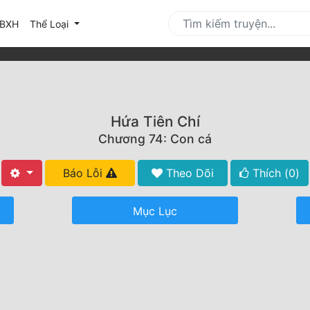
urrent)
BXH
Thể Loại
Hứa Tiên Chí
Chương 74: Con cá
Báo Lỗi
Theo Dõi
Thích (
0
)
Mục Lục