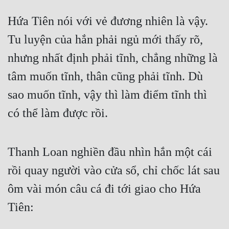
Đô Thị
Hứa Tiên nói với vẻ đương nhiên là vậy. 
Đông Phương
Tu luyện của hắn phải ngủ mới thấy rõ, 
Đông Phương Huyền Huyễn
nhưng nhất định phải tĩnh, chẳng những là 
Đồng Nhân
tâm muốn tĩnh, thân cũng phải tĩnh. Dù 
sao muốn tĩnh, vậy thì làm điểm tĩnh thì 
Cẩu Đạo Trường Sinh
có thể làm được rồi.
Ngự Thú
Truyện Nam
Thanh Loan nghiền đầu nhìn hắn một cái 
Truyện Nữ
rồi quay người vào cửa sổ, chỉ chốc lát sau 
ôm vài món câu cá đi tới giao cho Hứa 
Vô Địch Lưu
Tiên:
Xây Dựng Thế Lực
Đam Mỹ