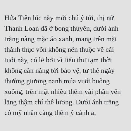
Mưu Mô
Hứa Tiên lúc này mới chú ý tới, thị nữ 
Mạt Thế
Thanh Loan đã ở bong thuyền, dưới ánh 
Mỹ Thực
trăng nàng mặc áo xanh, mang trên mặt 
Ngôn Tình
thành thục vốn không nên thuộc về cái 
Ngược
tuổi này, có lẽ bởi vì tiểu thư tạm thời 
không cần nàng tới bảo vệ, tư thế ngày 
Nữ Cường
thường giương nanh múa vuốt buông 
Nữ Phụ
xuống, trên mặt nhiều thêm vài phần yên 
Phong Thủy - Tâm Linh
lặng thậm chí thê lương. Dưới ánh trăng 
Phương Tây
có mỹ nhân càng thêm ý cảnh a.
Phản Phái
Quan Trường