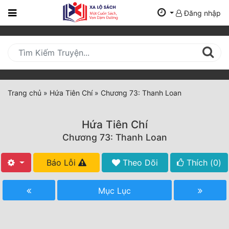
Đăng nhập
Trang
Chủ
Mới
Cập
Nhật
Trang chủ
»
Hứa Tiên Chí
»
Chương 73: Thanh Loan
(current)
BXH
Hứa Tiên Chí
Thể Loại
Chương 73: Thanh Loan
Báo Lỗi
Theo Dõi
Thích (
0
)
Tất Cả
Truyện Mới Ra
Mục Lục
Hoàn Thành