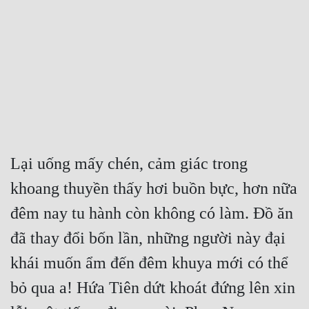
Free
Hậu Cung
Truyện Convert
Truyện Dịch
Truyện Nhập Môn
Truyện ngắn
Lại uống mấy chén, cảm giác trong 
khoang thuyền thấy hơi buồn bực, hơn nữa 
Xa Lộ Dịch
đêm nay tu hành còn không có làm. Đồ ăn 
đã thay đổi bốn lần, những người này đại 
Cung Đấu
khái muốn ẩm đến đêm khuya mới có thể 
Cạnh Kỹ
bỏ qua a! Hứa Tiên dứt khoát đứng lên xin 
Cổ Tiên Hiệp