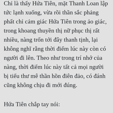
Chỉ là thấy Hứa Tiên, mặt Thanh Loan lập 
Quân Sự
tức lạnh xuống, vừa rồi thần sắc phảng 
Sảng Văn
phất chỉ cảm giác Hứa Tiên trong ảo giác, 
Sắc
trong khoang thuyền thị nữ phục thị rất 
Sủng
nhiều, nàng trốn tới đây thanh tịnh, lại 
không nghĩ rằng thời điểm lúc này còn có 
Thanh Xuân
người đi lên. Theo như trong trí nhớ của 
Tiên Hiệp
nàng, thời điểm lúc này tất cả mọi người 
Tiểu Thuyết
bị tiểu thư mê thần hồn điên đảo, có đánh 
Trinh Thám
cũng không chịu đi mới đúng.
Triều Đấu
Trùng Sinh
Hứa Tiên chắp tay nói:
Trọng Sinh