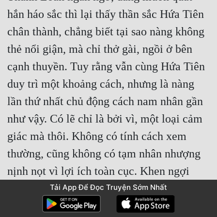
hắn háo sắc thì lại thấy thần sắc Hứa Tiên 
chân thành, chẳng biết tại sao nàng không 
thẻ nổi giận, mà chỉ thở gài, ngồi ở bên 
cạnh thuyền. Tuy rằng vẫn cùng Hứa Tiên 
duy trì một khoảng cách, nhưng là nàng 
lần thứ nhất chủ động cách nam nhân gần 
như vậy. Có lẽ chỉ là bởi vì, một loại cảm 
giác mà thôi. Không có tính cách xem 
thường, cũng không có tạm nhân nhượng 
nịnh nọt vì lợi ích toàn cục. Khen ngợi 
phát ra từ nội tâm như vậy chính là tán 
Tải App Để Đọc Truyện Sớm Nhất
thưởng của người nam tử đối với nữ tử 