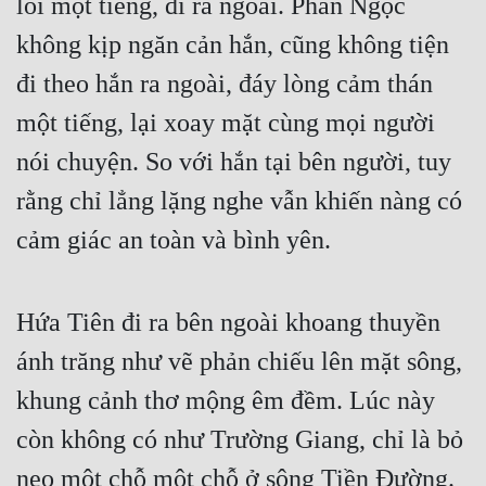
lỗi một tiếng, đi ra ngoài. Phan Ngọc 
Cổ Đại
không kịp ngăn cản hắn, cũng không tiện 
Du Hí
đi theo hắn ra ngoài, đáy lòng cảm thán 
Dã Sử
một tiếng, lại xoay mặt cùng mọi người 
Dị Giới
nói chuyện. So với hắn tại bên người, tuy 
Dị Năng
rằng chỉ lẳng lặng nghe vẫn khiến nàng có 
Gia Đấu
cảm giác an toàn và bình yên.
Góc Nhìn Nam
Hứa Tiên đi ra bên ngoài khoang thuyền 
Góc Nhìn Nữ
ánh trăng như vẽ phản chiếu lên mặt sông, 
Huyền Huyễn
khung cảnh thơ mộng êm đềm. Lúc này 
Huyền Nghi
còn không có như Trường Giang, chỉ là bỏ 
Huyền Ảo
neo một chỗ một chỗ ở sông Tiền Đường. 