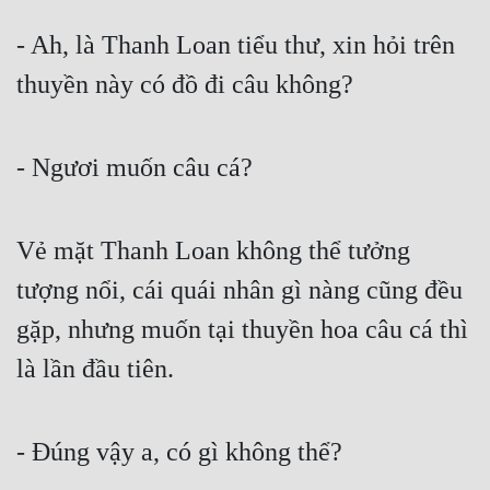
Tu Chân
- Ah, là Thanh Loan tiểu thư, xin hỏi trên 
Tu Tiên
thuyền này có đồ đi câu không?
Tội Phạm
Vô Địch
- Ngươi muốn câu cá?
Võ Hiệp
Võng Du
Vẻ mặt Thanh Loan không thể tưởng 
tượng nổi, cái quái nhân gì nàng cũng đều 
Xuyên Không
gặp, nhưng muốn tại thuyền hoa câu cá thì 
Xuyên Nhanh
là lần đầu tiên.
Xuyên Sách
Xuyên Thư
- Đúng vậy a, có gì không thể?
Điền Văn