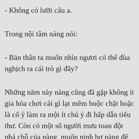
- Không có lưỡi câu a.
Đẹp
Đẹp Hiệp
Trong nội tâm nàng nói:
Tính Cách Nhân Vật :
Cơ Trí
- Bản thân ta muốn nhìn ngươi có thể đùa 
Sát Phạt Quyết Đoán
nghịch ra cái trò gì đây?
Vô Sỉ
Những năm này nàng cũng đã gặp không ít 
Điềm Đạm
gia hỏa chơi cái gì lạt mềm buộc chặt hoặc 
là cố ý làm ra một ít chú ý đi hấp dẫn tiểu 
thư. Còn có một số người mưu toan đột 
phá chỗ của nàng, muốn nịnh bợ nàng để 