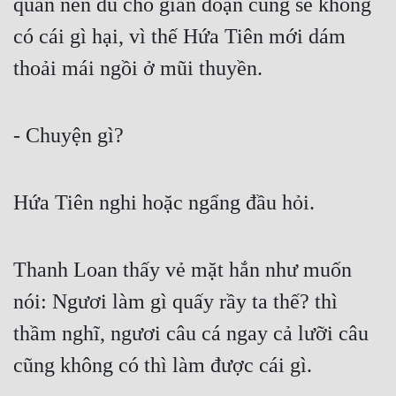
quan nên dù cho gián đoạn cũng sẽ không 
có cái gì hại, vì thế Hứa Tiên mới dám 
thoải mái ngồi ở mũi thuyền.
- Chuyện gì?
Hứa Tiên nghi hoặc ngẩng đầu hỏi.
Thanh Loan thấy vẻ mặt hắn như muốn 
nói: Ngươi làm gì quấy rầy ta thế? thì 
thầm nghĩ, ngươi câu cá ngay cả lưỡi câu 
cũng không có thì làm được cái gì.