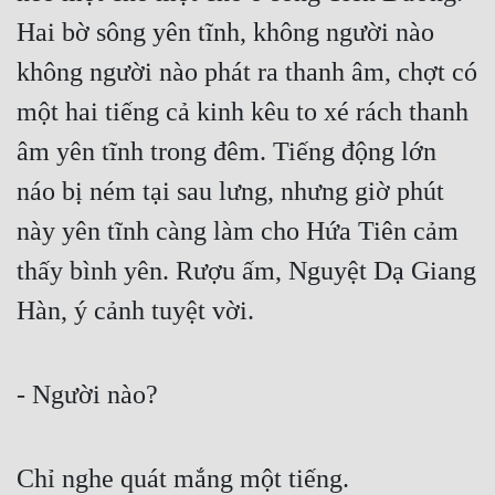
Hài Hước
Hai bờ sông yên tĩnh, không người nào 
Hệ Thống
không người nào phát ra thanh âm, chợt có 
Học Đường
một hai tiếng cả kinh kêu to xé rách thanh 
Khoa Huyễn
âm yên tĩnh trong đêm. Tiếng động lớn 
Khoa Huyễn Không Gian
náo bị ném tại sau lưng, nhưng giờ phút 
này yên tĩnh càng làm cho Hứa Tiên cảm 
Kinh Dị
thấy bình yên. Rượu ấm, Nguyệt Dạ Giang 
Kiếm Hiệp
Hàn, ý cảnh tuyệt vời.
Kỳ Huyễn
Kỳ Ảo
- Người nào?
Linh Dị
Làm Giàu
Chỉ nghe quát mắng một tiếng.
Lịch Sử