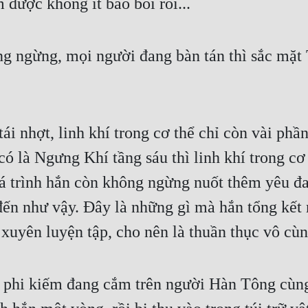
 được không ít bảo bối rồi...
ng ngừng, mọi người đang bàn tán thì sắc mặ
i nhợt, linh khí trong cơ thể chỉ còn vài phần,
ó là Ngưng Khí tầng sáu thì linh khí trong cơ 
á trình hắn còn không ngừng nuốt thêm yêu đa
 đến như vậy. Đây là những gì mà hắn tổng kết 
xuyên luyện tập, cho nên là thuần thục vô cùn
 phi kiếm đang cắm trên người Hàn Tông cùng