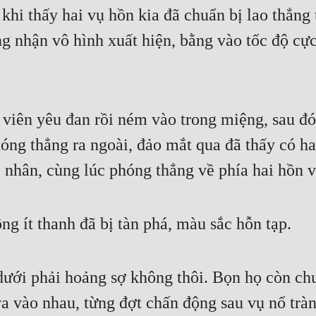
i thấy hai vụ hồn kia đã chuẩn bị lao thẳng tớ
g nhận vô hình xuất hiện, bằng vào tốc độ cực
viên yêu đan rồi ném vào trong miệng, sau đó v
ng thẳng ra ngoài, đảo mắt qua đã thấy có hai
c nhân, cùng lúc phóng thẳng về phía hai hồn v
g ít thanh đã bị tàn phá, màu sắc hỗn tạp.
ưới phải hoảng sợ không thôi. Bọn họ còn chưa 
a vào nhau, từng đợt chấn động sau vụ nổ tràn 