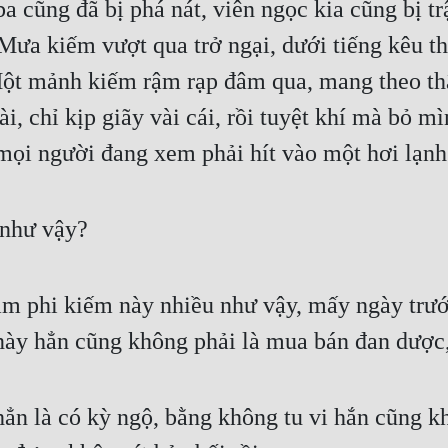
a cũng đã bị phá nát, viên ngọc kia cũng bị t
Mưa kiếm vượt qua trở ngại, dưới tiếng kêu th
ột mảnh kiếm rậm rạp đâm qua, mang theo thân
i, chỉ kịp giãy vài cái, rồi tuyệt khí mà bỏ mì
mọi người đang xem phải hít vào một hơi lạnh 
 như vậy?
m phi kiếm này nhiều như vậy, mấy ngày trước
này hẳn cũng không phải là mua bán đan dược
ẳn là có kỳ ngộ, bằng không tu vi hắn cũng kh