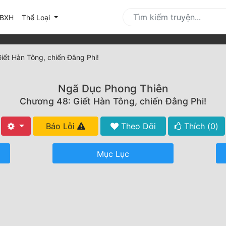
urrent)
BXH
Thể Loại
iết Hàn Tông, chiến Đằng Phi!
Ngã Dục Phong Thiên
Chương 48: Giết Hàn Tông, chiến Đằng Phi!
Báo Lỗi
Theo Dõi
Thích (
0
)
Mục Lục