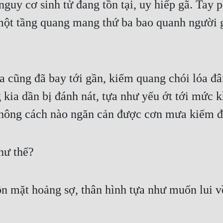
guy cơ sinh tử đang tồn tại, uy hiếp gã. Tay ph
 một tầng quang mang thứ ba bao quanh người 
a cũng đã bay tới gần, kiếm quang chói lóa đâm
kia dần bị đánh nát, tựa như yếu ớt tới mức k
 không cách nào ngăn cản được cơn mưa kiếm đa
hư thế?
n mặt hoảng sợ, thân hình tựa như muốn lui v