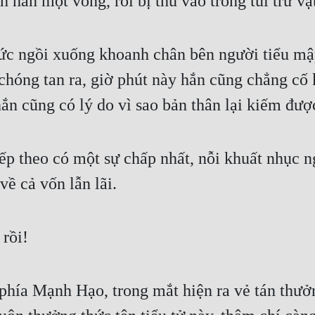
 hắn một vòng, rồi bị thu vào trong túi trữ vậ
tức ngồi xuống khoanh chân bên người tiểu mậ
chóng tan ra, giờ phút này hắn cũng chẳng cố 
hắn cũng có lý do vì sao bản thân lại kiếm đượ
iếp theo có một sự chấp nhất, nỗi khuất nhục 
ề cả vốn lẫn lãi.
 rồi!
phía Mạnh Hạo, trong mắt hiện ra vẻ tán thưở