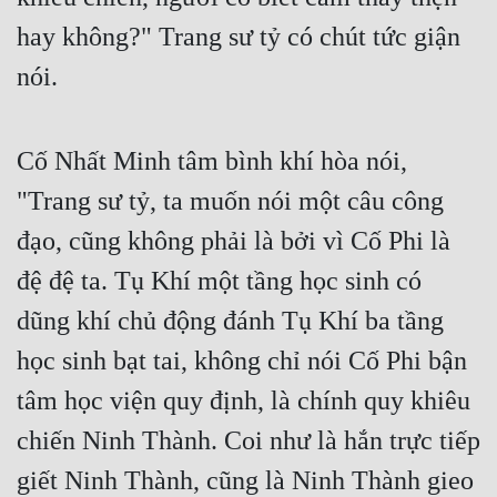
Hài Hước
hay không?" Trang sư tỷ có chút tức giận 
Hệ Thống
nói.
Học Đường
Khoa Huyễn
Cố Nhất Minh tâm bình khí hòa nói, 
Khoa Huyễn Không Gian
"Trang sư tỷ, ta muốn nói một câu công 
Kinh Dị
đạo, cũng không phải là bởi vì Cố Phi là 
Kiếm Hiệp
đệ đệ ta. Tụ Khí một tầng học sinh có 
dũng khí chủ động đánh Tụ Khí ba tầng 
Kỳ Huyễn
học sinh bạt tai, không chỉ nói Cố Phi bận 
Kỳ Ảo
tâm học viện quy định, là chính quy khiêu 
Linh Dị
chiến Ninh Thành. Coi như là hắn trực tiếp 
Làm Giàu
giết Ninh Thành, cũng là Ninh Thành gieo 
Lịch Sử