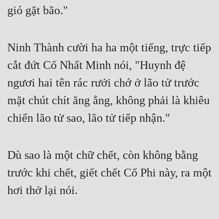
gió gặt bão."
Mưu Mô
Mạt Thế
Ninh Thành cười ha ha một tiếng, trực tiếp 
Mỹ Thực
cắt đứt Cố Nhất Minh nói, "Huynh đệ 
Ngôn Tình
ngươi hai tên rác rưởi chớ ở lão tử trước 
Ngược
mặt chút chít ăng ẳng, không phải là khiêu 
chiến lão tử sao, lão tử tiếp nhận."
Nữ Cường
Nữ Phụ
Dù sao là một chữ chết, còn không bằng 
Phong Thủy - Tâm Linh
trước khi chết, giết chết Cố Phi này, ra một 
Phương Tây
hơi thở lại nói.
Phản Phái
Quan Trường