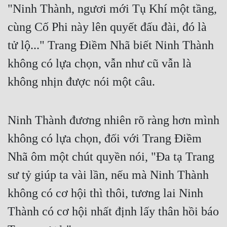
"Ninh Thành, ngươi mới Tụ Khí một tầng, 
Quân Sự
cùng Cố Phi này lên quyết đấu đài, đó là 
Sảng Văn
tử lộ..." Trang Điềm Nhã biết Ninh Thành 
Sắc
không có lựa chọn, vẫn như cũ vẫn là 
Sủng
không nhịn được nói một câu.
Thanh Xuân
Tiên Hiệp
Ninh Thành đương nhiên rõ ràng hơn mình 
không có lựa chọn, đối với Trang Điềm 
Tiểu Thuyết
Nhã ôm một chút quyền nói, "Đa tạ Trang 
Trinh Thám
sư tỷ giúp ta vài lần, nếu mà Ninh Thành 
Triều Đấu
không có cơ hội thì thôi, tương lai Ninh 
Trùng Sinh
Thành có cơ hội nhất định lấy thân hồi báo 
Trọng Sinh