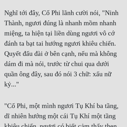
Cổ Đại
Nghĩ tới đây, Cố Phi lãnh cười nói, "Ninh 
Du Hí
Thành, ngươi đúng là nhanh mồm nhanh 
Dã Sử
miệng, ta hiện tại liền dùng ngươi vô cớ 
Dị Giới
đánh ta bạt tai hướng ngươi khiêu chiến. 
Dị Năng
Quyết đấu đài ở bên cạnh, nếu mà không 
Gia Đấu
dám đi mà nói, trước từ chui qua dưới 
Góc Nhìn Nam
quần ông đây, sau đó nói 3 chữ: xấu nữ 
kỷ..."
Góc Nhìn Nữ
Huyền Huyễn
"Cố Phi, một mình ngươi Tụ Khí ba tầng, 
Huyền Nghi
dĩ nhiên hướng một cái Tụ Khí một tầng 
Huyền Ảo
khiêu chiến, ngươi có biết cảm thấy thẹn 