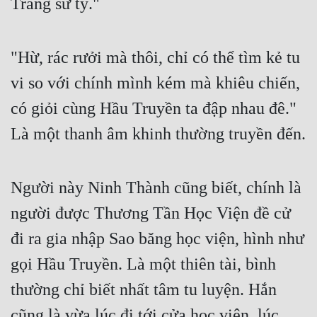
Trang sư tỷ."
Tu Chân
Tu Tiên
"Hừ, rác rưởi mà thôi, chỉ có thể tìm kẻ tu 
Tội Phạm
vi so với chính mình kém mà khiêu chiến, 
Vô Địch
có giỏi cùng Hầu Truyền ta đập nhau đê." 
Võ Hiệp
Là một thanh âm khinh thường truyền đến.
Võng Du
Người này Ninh Thành cũng biết, chính là 
Xuyên Không
người được Thương Tần Học Viện đề cử 
Xuyên Nhanh
đi ra gia nhập Sao băng học viện, hình như 
Xuyên Sách
gọi Hầu Truyền. Là một thiên tài, bình 
Xuyên Thư
thường chỉ biết nhất tâm tu luyện. Hắn 
Điền Văn
cũng là vừa lúc đi tới cửa học viện, lúc 