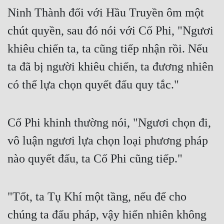
Ninh Thành đối với Hầu Truyền ôm một 
Đẹp
chút quyền, sau đó nói với Cố Phi, "Ngươi 
Đẹp Hiệp
khiêu chiến ta, ta cũng tiếp nhận rồi. Nếu 
ta đã bị người khiêu chiến, ta đương nhiên 
Tính Cách Nhân Vật :
có thể lựa chọn quyết đấu quy tắc."
Cơ Trí
Sát Phạt Quyết Đoán
Cố Phi khinh thường nói, "Ngươi chọn đi, 
Vô Sỉ
vô luận ngươi lựa chọn loại phương pháp 
Điềm Đạm
nào quyết đấu, ta Cố Phi cũng tiếp."
"Tốt, ta Tụ Khí một tầng, nếu để cho 
chúng ta đấu pháp, vậy hiển nhiên không 