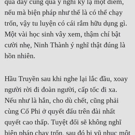
quá đây cũng quá ý nghĩ kỳ lạ một điểm, 
nếu mà biện pháp như thế là có thể chạy 
trốn, vậy tu luyện có cái rắm hữu dụng gì. 
Một vài học sinh vây xem, thậm chí bật 
cười nhẹ, Ninh Thành ý nghĩ thật đúng là 
hồn nhiên.
Hầu Truyền sau khi nghe lại lắc đầu, xoay 
người rời đi đoàn người, cấp tốc đi xa. 
Nếu như là hắn, cho dù chết, cũng phải 
cùng Cố Phi ở quyết đấu trên đài nhất 
quyết cao thấp. Tuyệt đối sẽ không nghĩ 
biện pháp chạy trốn, sau đó bị vũ nhục một 