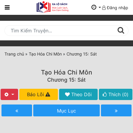
Đăng nhập
Trang
Chủ
Mới
Cập
Nhật
Trang chủ
»
Tạo Hóa Chi Môn
»
Chương 15: Sát
(current)
BXH
Tạo Hóa Chi Môn
Thể Loại
Chương 15: Sát
Báo Lỗi
Theo Dõi
Thích (
0
)
Tất Cả
Truyện Mới Ra
Mục Lục
Hoàn Thành