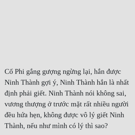
Free
Hậu Cung
Truyện Convert
Truyện Dịch
Truyện Nhập Môn
Truyện ngắn
Cố Phi gắng gượng ngừng lại, hắn được 
Ninh Thành gợi ý, Ninh Thành hắn là nhất 
Xa Lộ Dịch
định phải giết. Ninh Thành nói không sai, 
vương thượng ở trước mặt rất nhiều người 
Cung Đấu
đều hứa hẹn, không được vô lý giết Ninh 
Cạnh Kỹ
Thành, nếu như mình có lý thì sao?
Cổ Tiên Hiệp