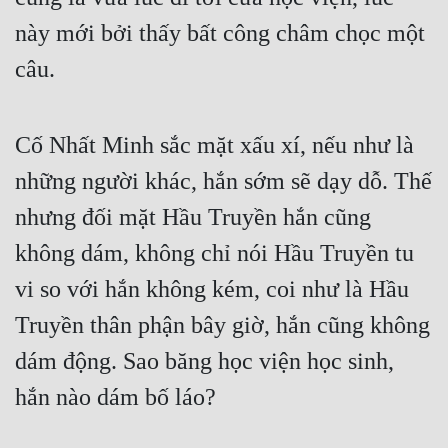
Đô Thị
này mới bởi thấy bất công châm chọc một 
Đông Phương
câu.
Đông Phương Huyền Huyễn
Đồng Nhân
Cố Nhất Minh sắc mặt xấu xí, nếu như là 
những người khác, hắn sớm sẽ dạy dỗ. Thế 
Cẩu Đạo Trường Sinh
nhưng đối mặt Hầu Truyền hắn cũng 
Ngự Thú
không dám, không chỉ nói Hầu Truyền tu 
vi so với hắn không kém, coi như là Hầu 
Truyện Nam
Truyền thân phận bây giờ, hắn cũng không 
Truyện Nữ
dám động. Sao băng học viện học sinh, 
Vô Địch Lưu
hắn nào dám bố láo?
Xây Dựng Thế Lực
Đam Mỹ