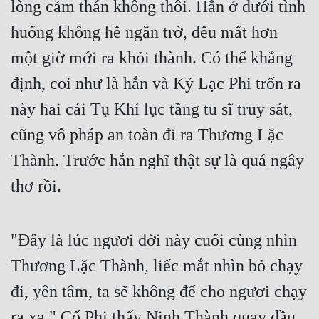
lòng cảm thán không thôi. Hắn ở dưới tình 
huống không hề ngăn trở, đều mất hơn 
một giờ mới ra khỏi thành. Có thể khẳng 
định, coi như là hắn và Kỷ Lạc Phi trốn ra 
này hai cái Tụ Khí lục tầng tu sĩ truy sát, 
cũng vô pháp an toàn đi ra Thương Lặc 
Thành. Trước hắn nghĩ thật sự là quá ngây 
thơ rồi.
"Đây là lúc ngươi đời này cuối cùng nhìn 
Thương Lặc Thành, liếc mắt nhìn bỏ chạy 
đi, yên tâm, ta sẽ không để cho ngươi chạy 
ra xa." Cố Phi thấy Ninh Thành quay đầu 