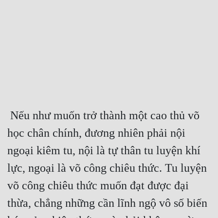
Free
Hậu Cung
Truyện Convert
Truyện Dịch
Truyện Nhập Môn
Truyện ngắn
 Nếu như muốn trở thành một cao thủ võ 
học chân chính, đương nhiên phải nội 
Xa Lộ Dịch
ngoại kiêm tu, nội là tự thân tu luyện khí 
lực, ngoại là võ công chiêu thức. Tu luyện 
Cung Đấu
võ công chiêu thức muốn đạt được đại 
Cạnh Kỹ
thừa, chẳng những cần lĩnh ngộ vô số biến 
Cổ Tiên Hiệp