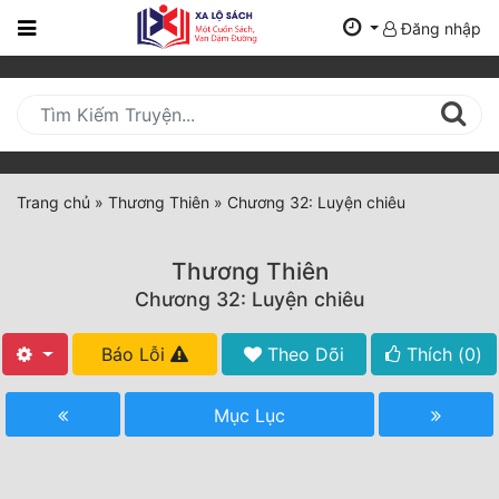
Đăng nhập
Trang
Chủ
Mới
Cập
Nhật
Trang chủ
»
Thương Thiên
»
Chương 32: Luyện chiêu
(current)
BXH
Thương Thiên
Thể Loại
Chương 32: Luyện chiêu
Báo Lỗi
Theo Dõi
Thích (
0
)
Tất Cả
Truyện Mới Ra
Mục Lục
Hoàn Thành