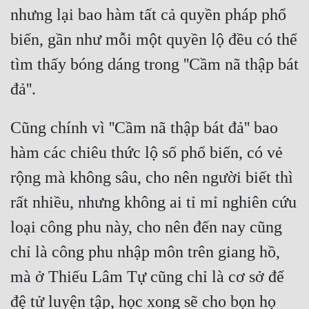
nhưng lại bao hàm tất cả quyền pháp phổ 
Tu Chân
biến, gần như mỗi một quyền lộ đều có thể 
Tu Tiên
tìm thấy bóng dáng trong ''Cầm nã thập bát 
Tội Phạm
đả''.
Vô Địch
Cũng chính vì ''Cầm nã thập bát đả'' bao 
Võ Hiệp
hàm các chiêu thức lộ số phổ biến, có vẻ 
Võng Du
rộng mà không sâu, cho nên người biết thì 
Xuyên Không
rất nhiều, nhưng không ai tỉ mỉ nghiên cứu 
Xuyên Nhanh
loại công phu này, cho nên đến nay cũng 
Xuyên Sách
chỉ là công phu nhập môn trên giang hồ, 
Xuyên Thư
mà ở Thiếu Lâm Tự cũng chỉ là cơ sở để 
Điền Văn
đệ tử luyện tập, học xong sẽ cho bọn họ 