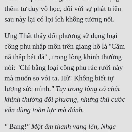
thêm tư duy võ học, đối với sự phát triển 
Đẹp
sau này lại có lợi ích không tưởng nổi.
Đẹp Hiệp
Ưng Thất thấy đối phương sử dụng loại 
Tính Cách Nhân Vật :
công phu nhập môn trên giang hồ là ''Cầm 
Cơ Trí
nã thập bát đả'' , trong lòng khinh thường 
Sát Phạt Quyết Đoán
nói: ''Chỉ bằng loại công phu rác rưởi này 
Vô Sỉ
mà muốn so với ta. Hừ! Không biết tự 
Điềm Đạm
lượng sức mình.
" Tuy trong lòng có chút 
khinh thường đối phương, nhưng thủ cước 
vẫn dùng toàn lực mà đánh.
"
 Bang!
" Một âm thanh vang lên, Nhạc 