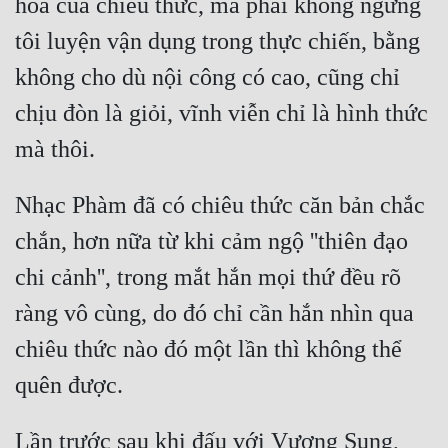
hóa của chiêu thức, mà phải không ngừng 
Cổ Đại
tôi luyện vận dụng trong thực chiến, bằng 
Du Hí
không cho dù nội công có cao, cũng chỉ 
Dã Sử
chịu đòn là giỏi, vĩnh viễn chỉ là hình thức 
Dị Giới
mà thôi.
Dị Năng
Nhạc Phàm đã có chiêu thức căn bản chắc 
Gia Đấu
chắn, hơn nữa từ khi cảm ngộ ''thiên đạo 
Góc Nhìn Nam
chi cảnh'', trong mắt hắn mọi thứ đều rõ 
Góc Nhìn Nữ
ràng vô cùng, do đó chỉ cần hắn nhìn qua 
Huyền Huyễn
chiêu thức nào đó một lần thì không thể 
Huyền Nghi
quên được.
Huyền Ảo
Lần trước sau khi đấu với Vương Sung, 