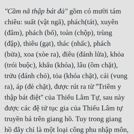
Quân Sự
"Cầm nã thập bát đả"
 gồm có mười tám 
chiêu: suất (vật ngã), phách(tát), xuyên 
Sảng Văn
(đâm), phách (bổ), toàn (chộp), trùng 
Sắc
(đập), thiêu (gạt), thác (nhấc), phách 
Sủng
(bửa), xoa (xòe ra), điêu (đánh lừa), khỏa 
Thanh Xuân
(trói buộc), khấu (khóa), lâu (ôm chặt), 
Tiên Hiệp
trửu (đánh chỏ), tỏa (khóa chặt), cái (vung 
Tiểu Thuyết
ra), áp (đè chặt), được rút ra từ ''Triêm y 
Trinh Thám
thập bát điệt'' của Thiếu Lâm Tự, sau này 
Triều Đấu
được các đệ tử tục gia của Thiếu Lâm tự 
Trùng Sinh
truyền bá trên giang hồ. Tuy trong giang 
hồ đây chỉ là một loại công phu nhập môn, 
Trọng Sinh