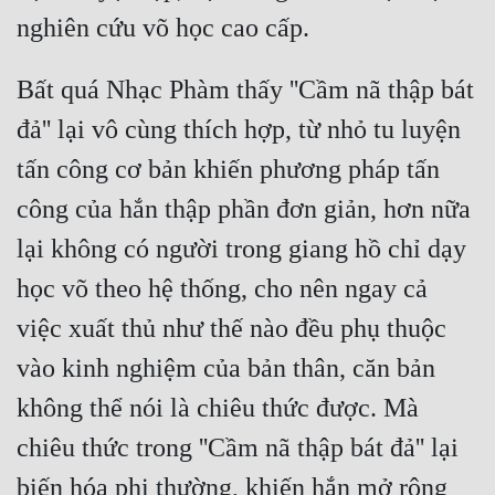
Đô Thị
nghiên cứu võ học cao cấp.
Đông Phương
Bất quá Nhạc Phàm thấy ''Cầm nã thập bát 
Đông Phương Huyền Huyễn
đả'' lại vô cùng thích hợp, từ nhỏ tu luyện 
Đồng Nhân
tấn công cơ bản khiến phương pháp tấn 
công của hắn thập phần đơn giản, hơn nữa 
Cẩu Đạo Trường Sinh
lại không có người trong giang hồ chỉ dạy 
Ngự Thú
học võ theo hệ thống, cho nên ngay cả 
Truyện Nam
việc xuất thủ như thế nào đều phụ thuộc 
Truyện Nữ
vào kinh nghiệm của bản thân, căn bản 
không thể nói là chiêu thức được. Mà 
Vô Địch Lưu
chiêu thức trong ''Cầm nã thập bát đả'' lại 
Xây Dựng Thế Lực
biến hóa phi thường, khiến hắn mở rộng 
Đam Mỹ