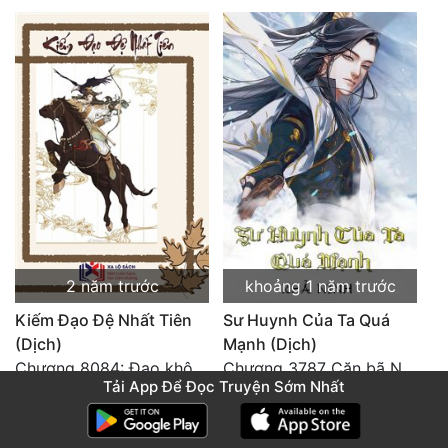
2 năm trước
khoảng 1 năm trước
Kiếm Đạo Đệ Nhất Tiên
Sư Huynh Của Ta Quá
(Dịch)
Mạnh (Dịch)
Chương 8084: Đạo không bờ bến (Đại kết cục) (10)
Chương 3787 Cặn bã Nam Thiên Đạo
Tải App Để Đọc Truyện Sớm Nhất