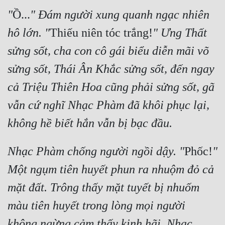
"
Ồ...
" Đám người xung quanh ngạc nhiên 
hô lớn. "
Thiếu niên tóc trắng!
" Ưng Thất 
sửng sốt, cha con cô gái biểu diễn mãi võ 
sửng sốt, Thái Ân Khắc sửng sốt, đến ngay 
cả Triệu Thiên Hoa cũng phải sửng sốt, gã 
vẫn cứ nghĩ Nhạc Phàm đã khôi phục lại, 
không hề biết hắn vẫn bị bạc đầu.
Nhạc Phàm chống người ngồi dậy. "
Phốc!
" 
Một ngụm tiên huyết phun ra nhuộm đỏ cả 
mặt đất. Trông thấy mặt tuyết bị nhuốm 
màu tiên huyết trong lòng mọi người 
không ngừng cảm thấy kinh hãi. Nhạc 