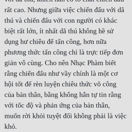
rất cao. Nhưng giữa việc chiến đấu với dã 
Mưu Mô
thú và chiến đấu với con người có khác 
Mạt Thế
biệt rất lớn, ít nhất dã thú không hề sử 
Mỹ Thực
dụng hư chiêu để tấn công, hơn nữa 
Ngôn Tình
phương thức tấn công chỉ là trực tiếp đơn 
Ngược
giản vô cùng. Cho nên Nhạc Phàm biết 
Nữ Cường
rằng chiến đấu như vầy chính là một cơ 
Nữ Phụ
hội tốt để rèn luyện chiêu thức võ công 
của bản thân, bằng không hắn tự tin rằng 
Phong Thủy - Tâm Linh
với tốc độ và phản ứng của bản thân, 
Phương Tây
muốn rời khỏi tuyệt đối không phải là việc 
Phản Phái
khó.
Quan Trường