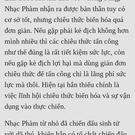
Hài Hước
Nhạc Phàm nhận ra được bản thân tuy có 
Hệ Thống
cơ sở tốt, nhưng chiêu thức biến hóa quá 
Học Đường
đơn giản. Nếu gặp phải kẻ địch không hơn 
Khoa Huyễn
mình nhiều thì các chiêu thức tấn công 
Khoa Huyễn Không Gian
như thế đúng là rất tiết kiệm sức lực, còn 
nếu gặp kẻ địch lợi hại mà dùng giản đơn 
Kinh Dị
chiêu thức để tấn công chỉ là lãng phí sức 
Kiếm Hiệp
lực mà thôi. Hiện tại hắn thiếu chính là 
Kỳ Huyễn
việc lĩnh hội chiêu thức biến hóa và sự vận 
Kỳ Ảo
dụng vào thực chiến.
Linh Dị
Nhạc Phàm từ nhỏ đã chiến đấu sinh tử 
Làm Giàu
với dã thú, khiến hắn có tố chất chiến đấu 
Lịch Sử