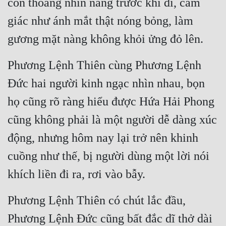
còn thoáng nhìn nàng trước khi đi, cảm 
Hài Hước
giác như ánh mắt thật nóng bỏng, làm 
Hệ Thống
gương mặt nàng không khỏi ửng đỏ lên.
Học Đường
Phương Lệnh Thiên cùng Phương Lệnh 
Khoa Huyễn
Đức hai người kinh ngạc nhìn nhau, bọn 
Khoa Huyễn Không Gian
họ cũng rõ ràng hiểu được Hứa Hải Phong 
Kinh Dị
cũng không phải là một người dễ dàng xúc 
Kiếm Hiệp
động, nhưng hôm nay lại trở nên khinh 
Kỳ Huyễn
cuồng như thế, bị người dùng một lời nói 
Kỳ Ảo
khích liền đi ra, rơi vào bẫy.
Linh Dị
Phương Lệnh Thiên có chút lắc đầu, 
Làm Giàu
Phương Lệnh Đức cũng bất đắc dĩ thở dài 
Lịch Sử