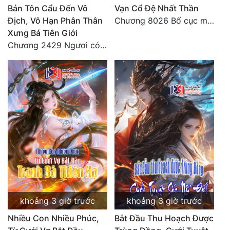
Bản Tôn Cẩu Đến Vô
Vạn Cổ Đệ Nhất Thần
Địch, Vô Hạn Phân Thân
Chương 8026 Bố cục mới
Xưng Bá Tiên Giới
Chương 2429 Ngươi có tuệ nhãn? Ta có...
khoảng 3 giờ trước
khoảng 3 giờ trước
Nhiều Con Nhiều Phúc,
Bắt Đầu Thu Hoạch Được