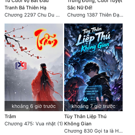
Từ Cưới Vợ Bắt Đầu
Trùng Đồng, Cưới Tuyệt
Tranh Bá Thiên Hạ
Sắc Nữ Đế!
Chương 2297 Chu Du Du mang thai
Chương 1387 Thiên Đạo đắc ý
khoảng 6 giờ trước
khoảng 7 giờ trước
Trẫm
Tùy Thân Liệp Thú
Chương 475: Vua nhặt (1)
Không Gian
Chương 830 Gọi ta là Hòa Sa