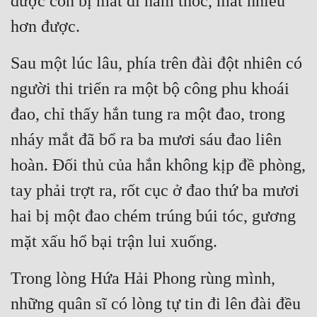
được còn bị mất đi nắm thóc, mất nhiều 
Đô Thị
hơn được.
Đông Phương
Sau một lúc lâu, phía trên đài đột nhiên có 
Đông Phương Huyền Huyễn
người thi triển ra một bộ công phu khoái 
Đồng Nhân
đao, chỉ thấy hắn tung ra một đao, trong 
nháy mắt đã bổ ra ba mươi sáu đao liên 
Cẩu Đạo Trường Sinh
hoàn. Đối thủ của hắn không kịp đề phòng, 
Ngự Thú
tay phải trợt ra, rốt cục ở đao thứ ba mươi 
Truyện Nam
hai bị một đao chém trúng búi tóc, gương 
Truyện Nữ
mặt xấu hổ bại trận lui xuống.
Vô Địch Lưu
Trong lòng Hứa Hải Phong rùng mình, 
Xây Dựng Thế Lực
những quân sĩ có lòng tự tin đi lên đài đều 
Đam Mỹ