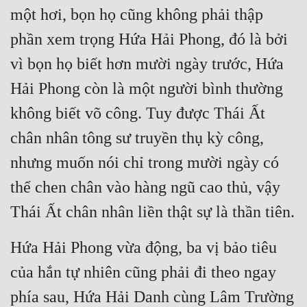
một hơi, bọn họ cũng không phải thập 
Mưu Mô
phần xem trọng Hứa Hải Phong, đó là bởi 
Mạt Thế
vì bọn họ biết hơn mười ngày trước, Hứa 
Mỹ Thực
Hải Phong còn là một người bình thường 
Ngôn Tình
không biết võ công. Tuy được Thái Ất 
chân nhân tông sư truyền thụ kỳ công, 
Ngược
nhưng muốn nói chỉ trong mười ngày có 
Nữ Cường
thể chen chân vào hàng ngũ cao thủ, vậy 
Nữ Phụ
Thái Ất chân nhân liền thật sự là thần tiên.
Phong Thủy - Tâm Linh
Hứa Hải Phong vừa động, ba vị bảo tiêu 
Phương Tây
của hắn tự nhiên cũng phải đi theo ngay 
Phản Phái
phía sau, Hứa Hải Danh cùng Lâm Trường 
Quan Trường