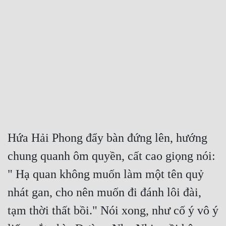
Free
Hậu Cung
Truyện Convert
Truyện Dịch
Truyện Nhập Môn
Truyện ngắn
Hứa Hải Phong đẩy bàn đứng lên, hướng 
Xa Lộ Dịch
chung quanh ôm quyền, cất cao giọng nói: 
" Hạ quan không muốn làm một tên quỷ 
Cung Đấu
nhát gan, cho nên muốn đi đánh lôi đài, 
Cạnh Kỹ
tạm thời thất bồi." Nói xong, như cố ý vô ý 
Cổ Tiên Hiệp