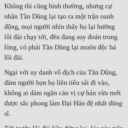
Không thì cũng bình thường, nhưng cự 
Quân Sự
nhân Tần Dũng lại tạo ra một trận oanh 
Sảng Văn
động, mọi người nhìn thấy họ lại hướng 
Sắc
lôi đài chạy tới, đều đang suy đoán trong 
Sủng
lòng, có phải Tần Dũng lại muốn độc bá 
Thanh Xuân
lôi đài.
Tiên Hiệp
Ngại với uy danh vô địch của Tần Dũng, 
Tiểu Thuyết
đám người bọn họ liền tiêu sái đi vào, 
Trinh Thám
không ai dám ngăn cản vị cự hán vừa mới 
Triều Đấu
được sắc phong làm Đại Hán đệ nhất dũng 
Trùng Sinh
sĩ.
Trọng Sinh