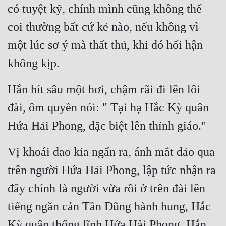
có tuyệt kỹ, chính mình cũng không thể 
Đẹp
coi thường bất cứ kẻ nào, nếu không vì 
Đẹp Hiệp
một lúc sơ ý mà thất thủ, khi đó hối hận 
không kịp.
Tính Cách Nhân Vật :
Hắn hít sâu một hơi, chậm rãi đi lên lôi 
Cơ Trí
đài, ôm quyền nói: " Tại hạ Hắc Kỳ quân 
Sát Phạt Quyết Đoán
Hứa Hải Phong, đặc biệt lên thỉnh giáo."
Vô Sỉ
Điềm Đạm
Vị khoái đao kia ngẩn ra, ánh mắt đảo qua 
trên người Hứa Hải Phong, lập tức nhận ra 
đây chính là người vừa rồi ở trên đài lên 
tiếng ngăn cản Tần Dũng hành hung, Hắc 
Kỳ quân thống lĩnh Hứa Hải Phong. Hắn 