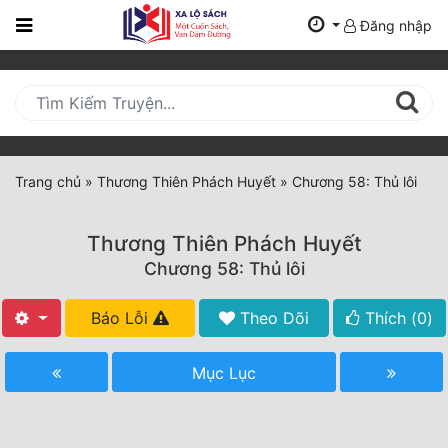
Đăng nhập
Trang
Chủ
Mới
Cập
Nhật
Trang chủ
»
Thương Thiên Phách Huyết
»
Chương 58: Thủ lôi
(current)
BXH
Thương Thiên Phách Huyết
Thể Loại
Chương 58: Thủ lôi
Báo Lỗi
Theo Dõi
Thích (
0
)
Tất Cả
Truyện Mới Ra
Mục Lục
Hoàn Thành