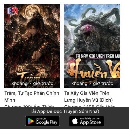
khoảng 7 giờ trước
khoảng 7 giờ trước
Trẫm, Tự Tạo Phản Chính
Ta Xây Gia Viên Trên
Mình
Lưng Huyền Vũ (Dịch)
Chương 100: Ám Thích Trên Vân Sơn
Chương 4495 Cẩn thận một chút vẫn là tốt.
Tải App Để Đọc Truyện Sớm Nhất