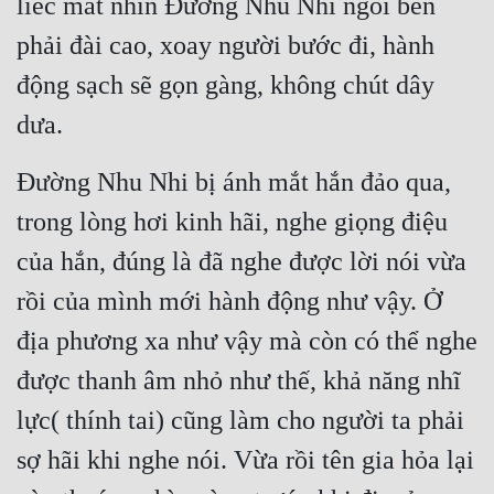
liếc mắt nhìn Đường Nhu Nhi ngồi bên 
Cổ Đại
phải đài cao, xoay người bước đi, hành 
Du Hí
động sạch sẽ gọn gàng, không chút dây 
Dã Sử
dưa.
Dị Giới
Đường Nhu Nhi bị ánh mắt hắn đảo qua, 
Dị Năng
trong lòng hơi kinh hãi, nghe giọng điệu 
Gia Đấu
của hắn, đúng là đã nghe được lời nói vừa 
Góc Nhìn Nam
rồi của mình mới hành động như vậy. Ở 
Góc Nhìn Nữ
địa phương xa như vậy mà còn có thể nghe 
Huyền Huyễn
được thanh âm nhỏ như thế, khả năng nhĩ 
Huyền Nghi
lực( thính tai) cũng làm cho người ta phải 
sợ hãi khi nghe nói. Vừa rồi tên gia hỏa lại 
Huyền Ảo