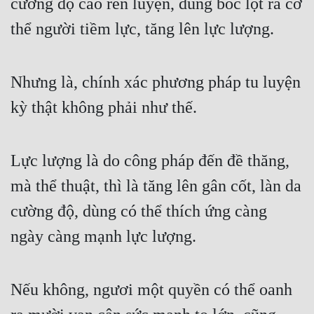
cường độ cao rèn luyện, dùng bóc lột ra cơ 
Quân Sự
thể người tiềm lực, tăng lên lực lượng.
Sảng Văn
Sắc
Nhưng là, chính xác phương pháp tu luyện 
kỳ thật không phải như thế.
Sủng
Thanh Xuân
Lực lượng là do công pháp đến đề thăng, 
Tiên Hiệp
mà thể thuật, thì là tăng lên gân cốt, làn da 
Tiểu Thuyết
cường độ, dùng có thể thích ứng càng 
Trinh Thám
ngày càng mạnh lực lượng.
Triều Đấu
Trùng Sinh
Nếu không, ngươi một quyền có thể oanh 
Trọng Sinh