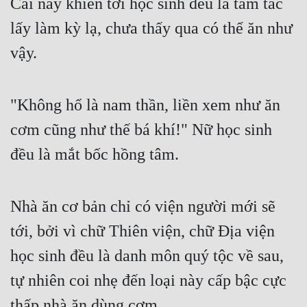
Cái này khiến tới học sinh đều là tấm tắc 
lấy làm kỳ lạ, chưa thấy qua có thể ăn như 
vậy.
"Không hổ là nam thần, liền xem như ăn 
cơm cũng như thế bá khí!" Nữ học sinh 
đều là mắt bốc hồng tâm.
Nhà ăn cơ bản chỉ có viện người mới sẽ 
tới, bởi vì chữ Thiên viện, chữ Địa viện 
học sinh đều là danh môn quý tộc về sau, 
tự nhiên coi nhẹ đến loại này cấp bậc cực 
thấp nhà ăn dùng cơm.