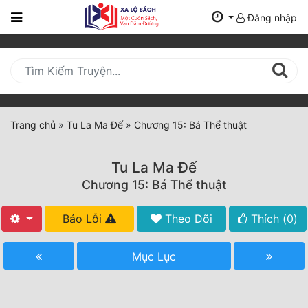
Đăng nhập
Trang
Chủ
Mới
Cập
Nhật
Trang chủ
»
Tu La Ma Đế
»
Chương 15: Bá Thể thuật
(current)
BXH
Tu La Ma Đế
Thể Loại
Chương 15: Bá Thể thuật
Báo Lỗi
Theo Dõi
Thích (
0
)
Tất Cả
Truyện Mới Ra
Mục Lục
Hoàn Thành