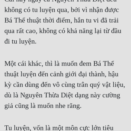
Đô Thị
không có tu luyện qua, bởi vì nhận được 
Đông Phương
Bá Thể thuật thời điểm, hắn tu vi đã trải 
Đông Phương Huyền Huyễn
qua rất cao, không có khả năng lại từ đầu 
Đồng Nhân
đi tu luyện.
Cẩu Đạo Trường Sinh
Một cái khác, thì là muốn đem Bá Thể 
Ngự Thú
thuật luyện đến cảnh giới đại thành, hậu 
kỳ cần dùng đến vô cùng trân quý vật liệu, 
Truyện Nam
dù là Nguyên Thừa Diệt dạng này cường 
Truyện Nữ
giả cũng là muốn nhe răng.
Vô Địch Lưu
Xây Dựng Thế Lực
Tu luyện, vốn là một môn cực lớn tiêu 
Đam Mỹ