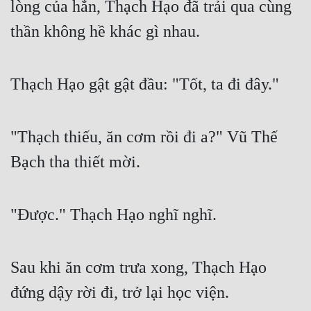
lòng của hắn, Thạch Hạo đã trải qua cùng 
Cổ Đại
thần không hề khác gì nhau.
Du Hí
Dã Sử
Thạch Hạo gật gật đầu: "Tốt, ta đi đây."
Dị Giới
Dị Năng
"Thạch thiếu, ăn cơm rồi đi a?" Vũ Thế 
Gia Đấu
Bạch tha thiết mời.
Góc Nhìn Nam
Góc Nhìn Nữ
"Được." Thạch Hạo nghĩ nghĩ.
Huyền Huyễn
Huyền Nghi
Sau khi ăn cơm trưa xong, Thạch Hạo 
Huyền Ảo
đứng dậy rời đi, trở lại học viện.