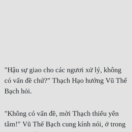
Free
Hậu Cung
Truyện Convert
Truyện Dịch
Truyện Nhập Môn
Truyện ngắn
"Hậu sự giao cho các ngươi xử lý, không 
có vấn đề chứ?" Thạch Hạo hướng Vũ Thế 
Xa Lộ Dịch
Bạch hỏi.
Cung Đấu
"Không có vấn đề, mời Thạch thiếu yên 
Cạnh Kỹ
tâm!" Vũ Thế Bạch cung kính nói, ở trong 
Cổ Tiên Hiệp