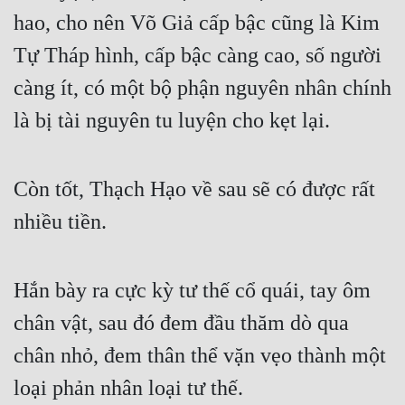
hao, cho nên Võ Giả cấp bậc cũng là Kim 
Đẹp
Tự Tháp hình, cấp bậc càng cao, số người 
Đẹp Hiệp
càng ít, có một bộ phận nguyên nhân chính 
là bị tài nguyên tu luyện cho kẹt lại.
Tính Cách Nhân Vật :
Cơ Trí
Còn tốt, Thạch Hạo về sau sẽ có được rất 
Sát Phạt Quyết Đoán
nhiều tiền.
Vô Sỉ
Điềm Đạm
Hắn bày ra cực kỳ tư thế cổ quái, tay ôm 
chân vật, sau đó đem đầu thăm dò qua 
chân nhỏ, đem thân thể vặn vẹo thành một 
loại phản nhân loại tư thế.