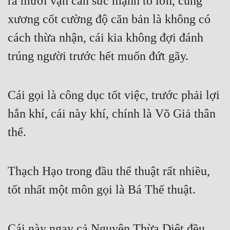
ra mười vạn cân sức mạnh to lớn, cũng 
Tu Chân
xương cốt cường độ căn bản là không có 
Tu Tiên
cách thừa nhận, cái kia không đợi đánh 
Tội Phạm
trúng người trước hết muốn đứt gãy.
Vô Địch
Cái gọi là công dục tốt việc, trước phải lợi 
Võ Hiệp
hắn khí, cái này khí, chính là Võ Giả thân 
Võng Du
thể.
Xuyên Không
Xuyên Nhanh
Thạch Hạo trong đầu thể thuật rất nhiều, 
Xuyên Sách
tốt nhất một môn gọi là Bá Thể thuật.
Xuyên Thư
Điền Văn
Cái này ngay cả Nguyên Thừa Diệt đều 