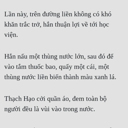
Hài Hước
Lần này, trên đường liền không có khó 
Hệ Thống
khăn trắc trở, hắn thuận lợi về tới học 
Học Đường
viện.
Khoa Huyễn
Khoa Huyễn Không Gian
Hắn nấu một thùng nước lớn, sau đó để 
Kinh Dị
vào tắm thuốc bao, quấy một cái, một 
Kiếm Hiệp
thùng nước liền biến thành màu xanh lá.
Kỳ Huyễn
Kỳ Ảo
Thạch Hạo cởi quần áo, đem toàn bộ 
Linh Dị
người đều là vùi vào trong nước.
Làm Giàu
Lịch Sử