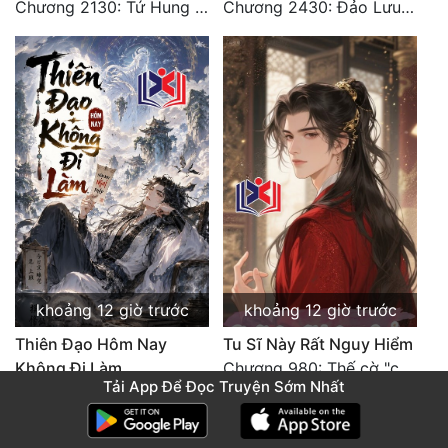
Chương 2130: Tứ Hung Cổ Yêu
Chương 2430: Đảo Lưu Ly
khoảng 12 giờ trước
khoảng 12 giờ trước
Thiên Đạo Hôm Nay
Tu Sĩ Này Rất Nguy Hiểm
Không Đi Làm
Chương 980: Thế cờ "chết đi sống"
Tải App Để Đọc Truyện Sớm Nhất
Chương 420: Tâm linh thích ứng (2)