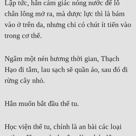
Lập tức, hắn cảm giác nóng nước để lỗ 
Mưu Mô
chân lông mở ra, mà dược lực thì là bám 
vào ở trên da, nhưng chỉ có chút ít tiến vào 
Mạt Thế
trong cơ thể.
Mỹ Thực
Ngôn Tình
Ngâm một nén hương thời gian, Thạch 
Ngược
Hạo đi tắm, lau sạch sẽ quần áo, sau đó đi 
Nữ Cường
rừng cây nhỏ.
Nữ Phụ
Phong Thủy - Tâm Linh
Hắn muốn bắt đầu thể tu.
Phương Tây
Phản Phái
Học viện thể tu, chính là an bài các loại 
Quan Trường