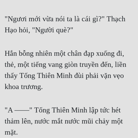
Đô Thị
Đông Phương
"Ngươi mới vừa nói ta là cái gì?" Thạch 
Hạo hỏi, "Người què?"
Đông Phương Huyền Huyễn
Đồng Nhân
Hắn bỗng nhiên một chân đạp xuống đi, 
thẻ, một tiếng vang giòn truyền đến, liền 
Cẩu Đạo Trường Sinh
thấy Tống Thiên Minh đùi phải vặn vẹo 
Ngự Thú
khoa trương.
Truyện Nam
Truyện Nữ
"A ——" Tống Thiên Minh lập tức hét 
Vô Địch Lưu
thảm lên, nước mắt nước mũi chảy một 
Xây Dựng Thế Lực
mặt.
Đam Mỹ