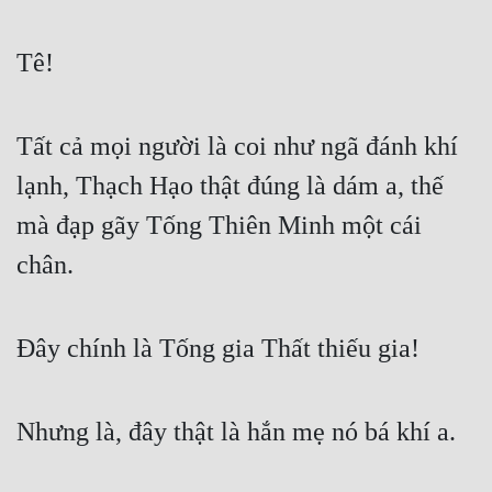
Đẹp
Tê!
Đẹp Hiệp
Tất cả mọi người là coi như ngã đánh khí 
Tính Cách Nhân Vật :
lạnh, Thạch Hạo thật đúng là dám a, thế 
Cơ Trí
mà đạp gãy Tống Thiên Minh một cái 
Sát Phạt Quyết Đoán
chân.
Vô Sỉ
Điềm Đạm
Đây chính là Tống gia Thất thiếu gia!
Nhưng là, đây thật là hắn mẹ nó bá khí a.