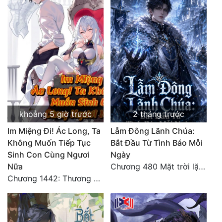
khoảng 5 giờ trước
2 tháng trước
Im Miệng Đi! Ác Long, Ta
Lẫm Đông Lãnh Chúa:
Không Muốn Tiếp Tục
Bắt Đầu Từ Tình Báo Mỗi
Sinh Con Cùng Ngươi
Ngày
Nữa
Chương 480 Mặt trời lặn núi (Đại kết cục)
Chương 1442: Thương Hoành Vạn Vật (9)