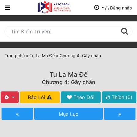
Đăng nhập
Trang
Chủ
Mới
Cập
Nhật
Trang chủ
»
Tu La Ma Đế
»
Chương 4: Gãy chân
(current)
BXH
Tu La Ma Đế
Thể Loại
Chương 4: Gãy chân
Báo Lỗi
Theo Dõi
Thích (
0
)
Tất Cả
Truyện Mới Ra
Mục Lục
Hoàn Thành