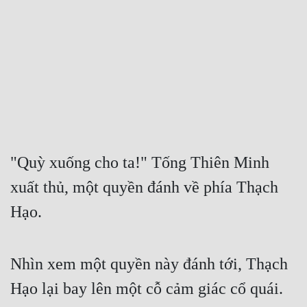
Free
Hậu Cung
Truyện Convert
Truyện Dịch
Truyện Nhập Môn
Truyện ngắn
"Quỳ xuống cho ta!" Tống Thiên Minh 
xuất thủ, một quyền đánh về phía Thạch 
Xa Lộ Dịch
Hạo.
Cung Đấu
Nhìn xem một quyền này đánh tới, Thạch 
Cạnh Kỹ
Hạo lại bay lên một cỗ cảm giác cổ quái.
Cổ Tiên Hiệp