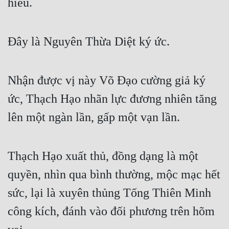
hiểu.
Hài Hước
Hệ Thống
Đây là Nguyên Thừa Diệt ký ức.
Học Đường
Khoa Huyễn
Nhận được vị này Võ Đạo cường giả ký 
Khoa Huyễn Không Gian
ức, Thạch Hạo nhãn lực đương nhiên tăng 
Kinh Dị
lên một ngàn lần, gấp một vạn lần.
Kiếm Hiệp
Kỳ Huyễn
Thạch Hạo xuất thủ, đồng dạng là một 
Kỳ Ảo
quyền, nhìn qua bình thường, mộc mạc hết 
Linh Dị
sức, lại là xuyên thủng Tống Thiên Minh 
Làm Giàu
công kích, đánh vào đối phương trên hõm 
Lịch Sử