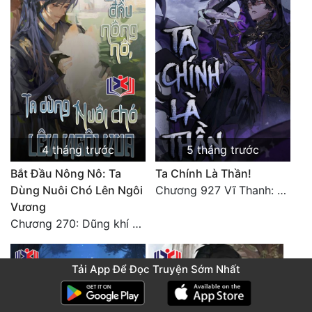
4 tháng trước
5 tháng trước
Bắt Đầu Nông Nô: Ta
Ta Chính Là Thần!
Dùng Nuôi Chó Lên Ngôi
Chương 927 Vĩ Thanh: Nhân Tái Thần Gửi Tin Đến Tương Lai [HẾT]
Vương
Chương 270: Dũng khí khiêu chiến
Tải App Để Đọc Truyện Sớm Nhất