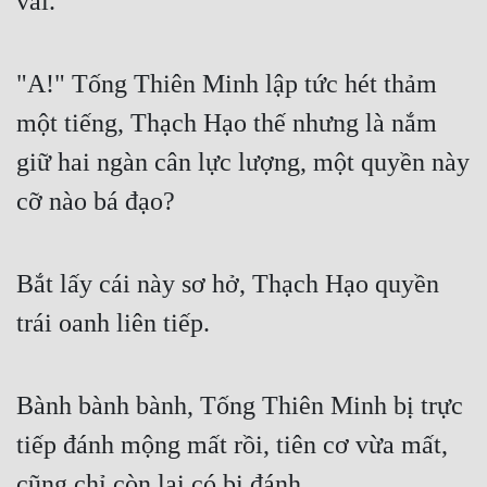
vai.
Mưu Mô
"A!" Tống Thiên Minh lập tức hét thảm 
Mạt Thế
một tiếng, Thạch Hạo thế nhưng là nắm 
Mỹ Thực
giữ hai ngàn cân lực lượng, một quyền này 
Ngôn Tình
cỡ nào bá đạo?
Ngược
Nữ Cường
Bắt lấy cái này sơ hở, Thạch Hạo quyền 
Nữ Phụ
trái oanh liên tiếp.
Phong Thủy - Tâm Linh
Phương Tây
Bành bành bành, Tống Thiên Minh bị trực 
Phản Phái
tiếp đánh mộng mất rồi, tiên cơ vừa mất, 
Quan Trường
cũng chỉ còn lại có bị đánh.