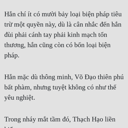
Cổ Đại
Hắn chí ít có mười bảy loại biện pháp tiêu 
Du Hí
trừ một quyền này, dù là cân nhắc đến hắn 
Dã Sử
đùi phải cánh tay phải kinh mạch tổn 
Dị Giới
thương, hắn cũng còn có bốn loại biện 
Dị Năng
pháp.
Gia Đấu
Góc Nhìn Nam
Hắn mặc dù thông minh, Võ Đạo thiên phú 
Góc Nhìn Nữ
bất phàm, nhưng tuyệt không có như thế 
Huyền Huyễn
yêu nghiệt.
Huyền Nghi
Trong nháy mắt tầm đó, Thạch Hạo liền 
Huyền Ảo