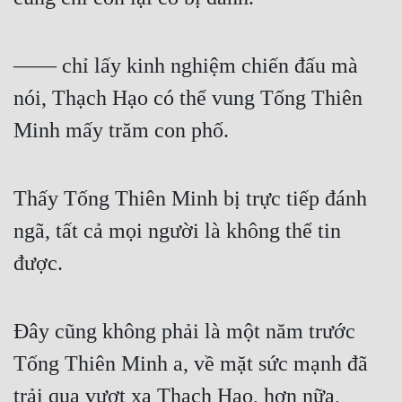
Quân Sự
—— chỉ lấy kinh nghiệm chiến đấu mà 
Sảng Văn
nói, Thạch Hạo có thể vung Tống Thiên 
Sắc
Minh mấy trăm con phố.
Sủng
Thanh Xuân
Thấy Tống Thiên Minh bị trực tiếp đánh 
Tiên Hiệp
ngã, tất cả mọi người là không thể tin 
Tiểu Thuyết
được.
Trinh Thám
Triều Đấu
Đây cũng không phải là một năm trước 
Trùng Sinh
Tống Thiên Minh a, về mặt sức mạnh đã 
Trọng Sinh
trải qua vượt xa Thạch Hạo, hơn nữa, 