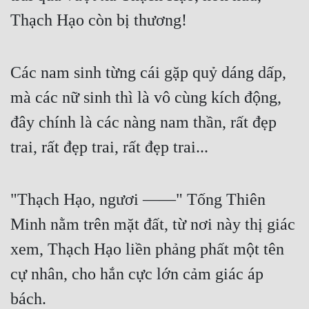
Tu Chân
Thạch Hạo còn bị thương!
Tu Tiên
Các nam sinh từng cái gặp quỷ dáng dấp, 
Tội Phạm
mà các nữ sinh thì là vô cùng kích động, 
Vô Địch
đây chính là các nàng nam thần, rất đẹp 
Võ Hiệp
trai, rất đẹp trai, rất đẹp trai...
Võng Du
Xuyên Không
"Thạch Hạo, ngươi ——" Tống Thiên 
Xuyên Nhanh
Minh nằm trên mặt đất, từ nơi này thị giác 
Xuyên Sách
xem, Thạch Hạo liền phảng phất một tên 
Xuyên Thư
cự nhân, cho hắn cực lớn cảm giác áp 
Điền Văn
bách.