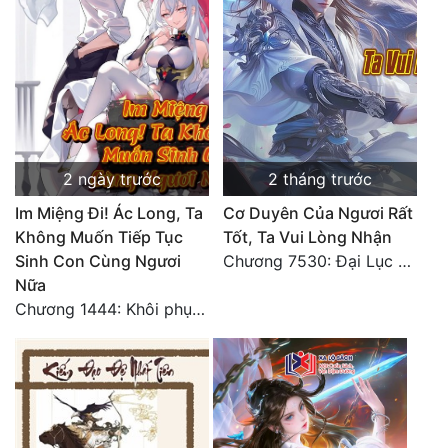
2 ngày trước
2 tháng trước
Im Miệng Đi! Ác Long, Ta
Cơ Duyên Của Ngươi Rất
Không Muốn Tiếp Tục
Tốt, Ta Vui Lòng Nhận
Sinh Con Cùng Ngươi
Chương 7530: Đại Lục Khởi Nguyên – Kiến Thành 71
Nữa
Chương 1444: Khôi phục quỹ đạo