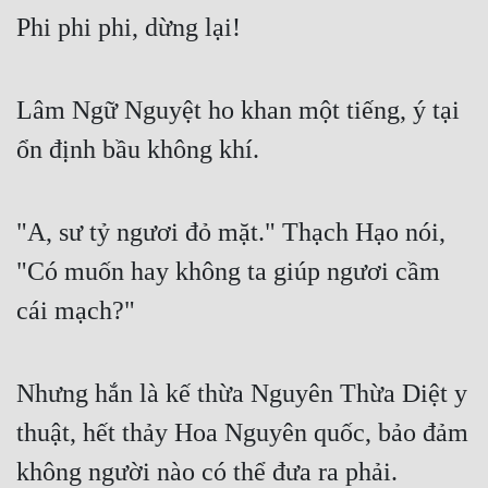
Phi phi phi, dừng lại!
Đẹp
Đẹp Hiệp
Lâm Ngữ Nguyệt ho khan một tiếng, ý tại 
ổn định bầu không khí.
Tính Cách Nhân Vật :
Cơ Trí
"A, sư tỷ ngươi đỏ mặt." Thạch Hạo nói, 
Sát Phạt Quyết Đoán
"Có muốn hay không ta giúp ngươi cầm 
Vô Sỉ
cái mạch?"
Điềm Đạm
Nhưng hắn là kế thừa Nguyên Thừa Diệt y 
thuật, hết thảy Hoa Nguyên quốc, bảo đảm 
không người nào có thể đưa ra phải.