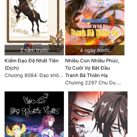
2 năm trước
4 ngày trước
Kiếm Đạo Đệ Nhất Tiên
Nhiều Con Nhiều Phúc,
(Dịch)
Từ Cưới Vợ Bắt Đầu
Chương 8084: Đạo không bờ bến (Đại kết cục) (10)
Tranh Bá Thiên Hạ
Chương 2297 Chu Du Du mang thai