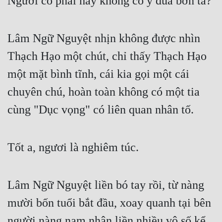
Ngươi có phải hay không cố ý đùa bỡn ta?
Mưu Mô
Lâm Ngữ Nguyệt nhịn không được nhìn 
Mạt Thế
Thạch Hạo một chút, chỉ thấy Thạch Hạo 
Mỹ Thực
một mặt bình tĩnh, cái kia gọi một cái 
Ngôn Tình
chuyên chú, hoàn toàn không có một tia 
Ngược
cùng "Dục vọng" có liên quan nhân tố.
Nữ Cường
Nữ Phụ
Tốt a, ngươi là nghiêm túc.
Phong Thủy - Tâm Linh
Phương Tây
Lâm Ngữ Nguyệt liền bó tay rồi, từ nàng 
Phản Phái
mười bốn tuổi bắt đầu, xoay quanh tại bên 
Quan Trường
người nàng nam nhân liền nhiều vô số kể, 