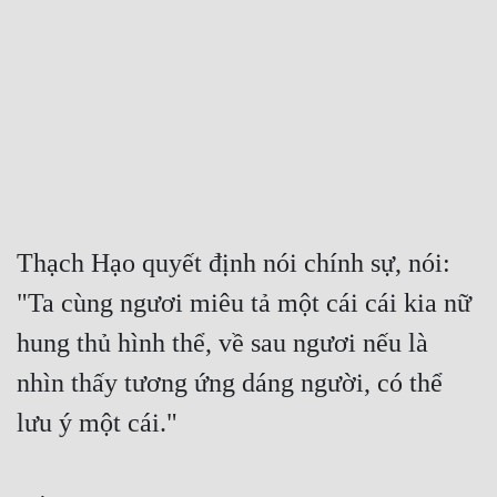
Free
Hậu Cung
Truyện Convert
Truyện Dịch
Truyện Nhập Môn
Truyện ngắn
Thạch Hạo quyết định nói chính sự, nói: 
"Ta cùng ngươi miêu tả một cái cái kia nữ 
Xa Lộ Dịch
hung thủ hình thể, về sau ngươi nếu là 
nhìn thấy tương ứng dáng người, có thể 
Cung Đấu
lưu ý một cái."
Cạnh Kỹ
Cổ Tiên Hiệp