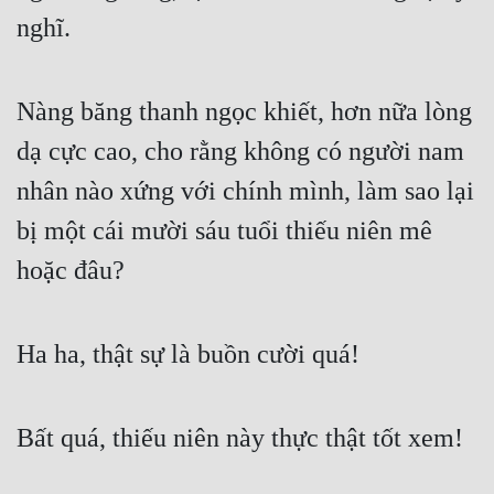
Đô Thị
nghĩ.
Đông Phương
Đông Phương Huyền Huyễn
Nàng băng thanh ngọc khiết, hơn nữa lòng 
dạ cực cao, cho rằng không có người nam 
Đồng Nhân
nhân nào xứng với chính mình, làm sao lại 
bị một cái mười sáu tuổi thiếu niên mê 
Cẩu Đạo Trường Sinh
hoặc đâu?
Ngự Thú
Truyện Nam
Ha ha, thật sự là buồn cười quá!
Truyện Nữ
Vô Địch Lưu
Bất quá, thiếu niên này thực thật tốt xem!
Xây Dựng Thế Lực
Đam Mỹ