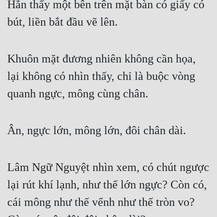
Hắn thấy một bên trên mặt bàn có giấy có 
Cổ Đại
bút, liền bắt đầu vẽ lên.
Du Hí
Dã Sử
Khuôn mặt đương nhiên không cần họa, 
Dị Giới
lại không có nhìn thấy, chỉ là buộc vòng 
Dị Năng
quanh ngực, mông cùng chân.
Gia Đấu
Góc Nhìn Nam
Ân, ngực lớn, mông lớn, đôi chân dài.
Góc Nhìn Nữ
Huyền Huyễn
Lâm Ngữ Nguyệt nhìn xem, có chút ngược 
Huyền Nghi
lại rút khí lạnh, như thế lớn ngực? Còn có, 
cái mông như thế vểnh như thế tròn vo? 
Huyền Ảo