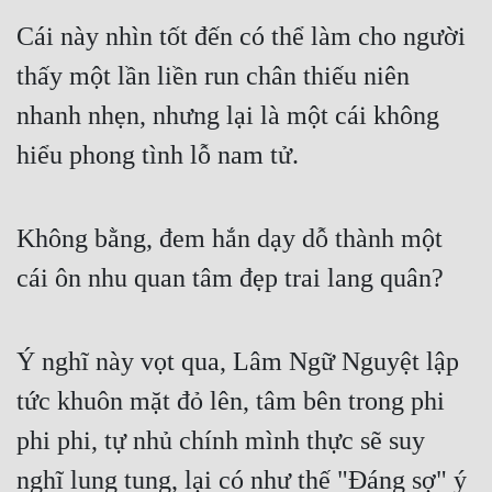
Tu Chân
Cái này nhìn tốt đến có thể làm cho người 
Tu Tiên
thấy một lần liền run chân thiếu niên 
nhanh nhẹn, nhưng lại là một cái không 
Tội Phạm
hiểu phong tình lỗ nam tử.
Vô Địch
Võ Hiệp
Không bằng, đem hắn dạy dỗ thành một 
Võng Du
cái ôn nhu quan tâm đẹp trai lang quân?
Xuyên Không
Xuyên Nhanh
Ý nghĩ này vọt qua, Lâm Ngữ Nguyệt lập 
Xuyên Sách
tức khuôn mặt đỏ lên, tâm bên trong phi 
Xuyên Thư
phi phi, tự nhủ chính mình thực sẽ suy 
Điền Văn
nghĩ lung tung, lại có như thế "Đáng sợ" ý 