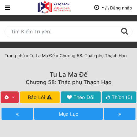
Đăng nhập
Trang
Chủ
Mới
Cập
Nhật
Trang chủ
»
Tu La Ma Đế
»
Chương 58: Thác phụ Thạch Hạo
(current)
BXH
Tu La Ma Đế
Thể Loại
Chương 58: Thác phụ Thạch Hạo
Báo Lỗi
Theo Dõi
Thích (
0
)
Tất Cả
Truyện Mới Ra
Mục Lục
Hoàn Thành