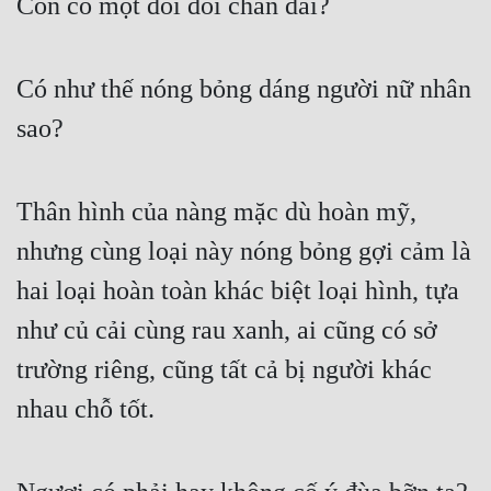
Còn có một đôi đôi chân dài?
Hài Hước
Hệ Thống
Có như thế nóng bỏng dáng người nữ nhân 
Học Đường
sao?
Khoa Huyễn
Khoa Huyễn Không Gian
Thân hình của nàng mặc dù hoàn mỹ, 
Kinh Dị
nhưng cùng loại này nóng bỏng gợi cảm là 
Kiếm Hiệp
hai loại hoàn toàn khác biệt loại hình, tựa 
Kỳ Huyễn
như củ cải cùng rau xanh, ai cũng có sở 
Kỳ Ảo
trường riêng, cũng tất cả bị người khác 
Linh Dị
nhau chỗ tốt.
Làm Giàu
Lịch Sử