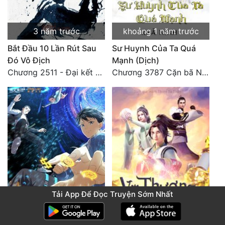
3 năm trước
khoảng 1 năm trước
Bắt Đầu 10 Lần Rút Sau
Sư Huynh Của Ta Quá
Đó Vô Địch
Mạnh (Dịch)
Chương 2511 - Đại kết cục, Phiên ngoại thiên: Chư thiên quy nhất giới, vĩnh hằng thế giới. Hết!
Chương 3787 Cặn bã Nam Thiên Đạo
Tải App Để Đọc Truyện Sớm Nhất
khoảng 1 năm trước
12 tháng trước