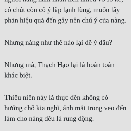
có chút còn cố ý lắp lạnh lùng, muốn lấy 
Quân Sự
phản hiệu quả đến gây nên chú ý của nàng.
Sảng Văn
Sắc
Nhưng nàng như thế nào lại để ý đâu?
Sủng
Thanh Xuân
Nhưng mà, Thạch Hạo lại là hoàn toàn 
Tiên Hiệp
khác biệt.
Tiểu Thuyết
Trinh Thám
Thiếu niên này là thực đến không có 
Triều Đấu
hướng chỗ kia nghĩ, ánh mắt trong veo đến 
Trùng Sinh
làm cho nàng đều là rung động.
Trọng Sinh