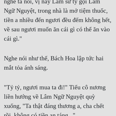
nghe ta nói, vị này Lâm sư tỷ gọi Lâm 
Ngữ Nguyệt, trong nhà là mở tiệm thuốc, 
tiền a nhiều đến ngươi đều đếm không hết, 
về sau ngươi muốn ăn cái gì có thể ăn vào 
cái gì."
Nghe nói như thế, Bách Hoa lập tức hai 
mắt tỏa ánh sáng.
"Tỷ tỷ, ngươi mua ta đi!" Tiểu cô nương 
liền hướng về Lâm Ngữ Nguyệt quỳ 
xuống, "Ta thật đáng thương a, cha chết 
rồi, không có tiền an táng..."