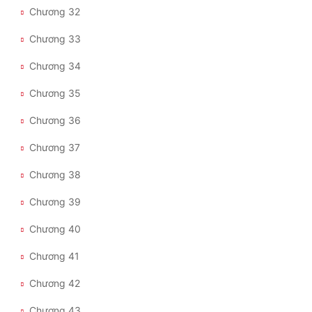
Đô Thị
Chương 32
Đông Phương
Chương 33
Đông Phương Huyền Huyễn
Chương 34
Chương 35
Đồng Nhân
Chương 36
Cẩu Đạo Trường Sinh
Chương 37
Ngự Thú
Chương 38
Truyện Nam
Chương 39
Truyện Nữ
Chương 40
Vô Địch Lưu
Chương 41
Chương 42
Xây Dựng Thế Lực
Chương 43
Đam Mỹ