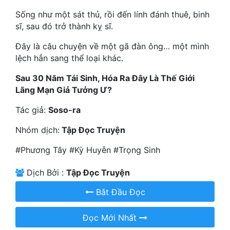
Hài Hước
Sống như một sát thủ, rồi đến lính đánh thuê, binh
Hệ Thống
sĩ, sau đó trở thành kỵ sĩ.
Học Đường
Đây là câu chuyện về một gã đàn ông… một mình
lệch hẳn sang thể loại khác.
Khoa Huyễn
Sau 30 Năm Tái Sinh, Hóa Ra Đây Là Thế Giới
Khoa Huyễn Không Gian
Lãng Mạn Giả Tưởng Ư?
Kinh Dị
Tác giả:
Soso-ra
Kiếm Hiệp
Nhóm dịch:
Tập Đọc Truyện
Kỳ Huyễn
#Phương Tây #Kỳ Huyễn #Trọng Sinh
Kỳ Ảo
Dịch Bởi :
Tập Đọc Truyện
Linh Dị
Bắt Đầu Đọc
Làm Giàu
Đọc Mới Nhất
Lịch Sử