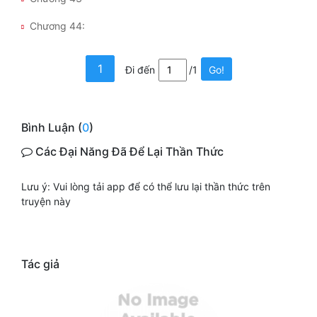
Chương 44:
Đẹp
Đẹp Hiệp
1
Đi đến
/1
Go!
Tính Cách Nhân Vật :
Cơ Trí
Bình Luận (
0
)
Các Đại Năng Đã Để Lại Thần Thức
Sát Phạt Quyết Đoán
Vô Sỉ
Lưu ý: Vui lòng tải app để có thể lưu lại thần thức trên
truyện này
Điềm Đạm
Tác giả