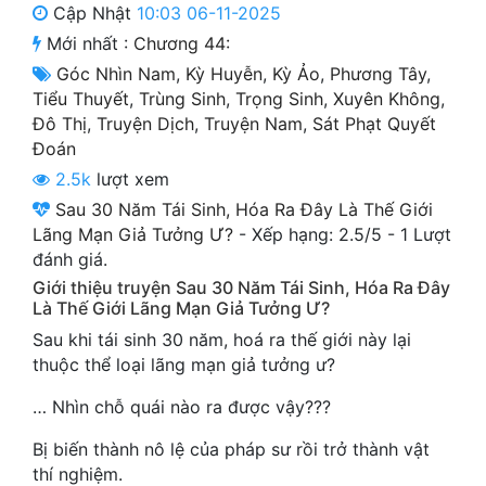
Cập Nhật
10:03 06-11-2025
Cổ Đại
Mới nhất :
Chương 44:
Du Hí
Góc Nhìn Nam
,
Kỳ Huyễn
,
Kỳ Ảo
,
Phương Tây
,
Tiểu Thuyết
,
Trùng Sinh
,
Trọng Sinh
,
Xuyên Không
,
Dã Sử
Đô Thị
,
Truyện Dịch
,
Truyện Nam
,
Sát Phạt Quyết
Dị Giới
Đoán
2.5k
lượt xem
Dị Năng
Sau 30 Năm Tái Sinh, Hóa Ra Đây Là Thế Giới
Gia Đấu
Lãng Mạn Giả Tưởng Ư?
-
Xếp hạng:
2.5
/
5
-
1
Lượt
đánh giá.
Góc Nhìn Nam
Giới thiệu truyện Sau 30 Năm Tái Sinh, Hóa Ra Đây
Là Thế Giới Lãng Mạn Giả Tưởng Ư?
Góc Nhìn Nữ
Sau khi tái sinh 30 năm, hoá ra thế giới này lại
Huyền Huyễn
thuộc thể loại lãng mạn giả tưởng ư?
… Nhìn chỗ quái nào ra được vậy???
Huyền Nghi
Bị biến thành nô lệ của pháp sư rồi trở thành vật
Huyền Ảo
thí nghiệm.