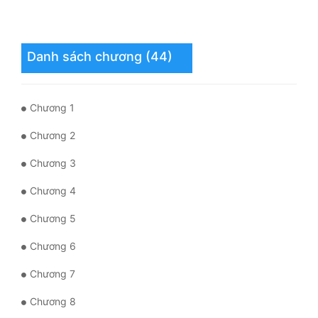
Mưu Mô
Danh sách chương (44)
Mạt Thế
Mỹ Thực
Chương 1
Ngôn Tình
Chương 2
Ngược
Chương 3
Nữ Cường
Chương 4
Nữ Phụ
Chương 5
Phong Thủy - Tâm Linh
Chương 6
Phương Tây
Chương 7
Phản Phái
Chương 8
Quan Trường