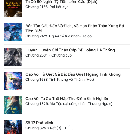
Ta Có 90 Nghìn Tỷ Tiền Liếm Cẩu (Dịch)
Chương 2156: Đại kết cục!!!
Bản Tôn Cẩu Đến Vô Địch, Vô Hạn Phân Thân Xưng Bá
Tiên Giới
Chương 2429 Ngươi có tuệ nhãn? Ta có...
Huyền Huyễn Chi Thần Cấp Đế Hoàng Hệ Thống
Chương 2531 - Chương cuối
Cao Võ: Từ Giết Gà Bắt Đầu Quét Ngang Tinh Không
Chương 1683 Tinh Khung Võ Thánh (Hết)
Cao Võ: Ta Có Thể Hấp Thu Điểm Kinh Nghiệm
Chương 1329: Ma Tộc đại công chúa Thương Nguyệt
Số 13 Phố Mink
Chương 3252: Kết (3) - HẾT.