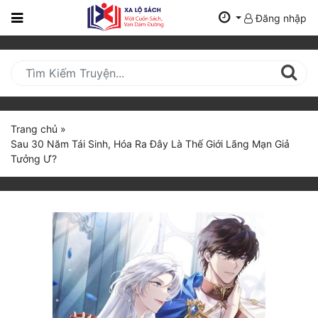
Đăng nhập
Trang
Chủ
Mới
Cập
Nhật
Trang chủ
»
(current)
Sau 30 Năm Tái Sinh, Hóa Ra Đây Là Thế Giới Lãng Mạn Giả
BXH
Tưởng Ư?
Thể Loại
Tất Cả
Truyện Mới Ra
Hoàn Thành