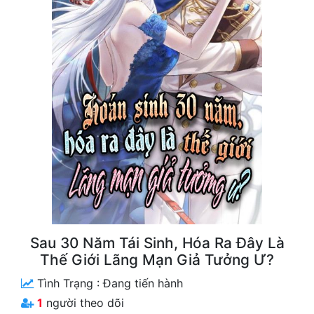
Free
Hậu Cung
Truyện Convert
Truyện Dịch
Truyện Nhập Môn
Truyện ngắn
Xa Lộ Dịch
Cung Đấu
Sau 30 Năm Tái Sinh, Hóa Ra Đây Là
Thế Giới Lãng Mạn Giả Tưởng Ư?
Cạnh Kỹ
Tình Trạng :
Đang tiến hành
Cổ Tiên Hiệp
1
người theo dõi