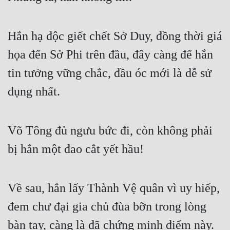
Cổ Đại
Du Hí
Hắn hạ độc giết chết Sở Duy, đồng thời giá 
Dã Sử
họa đến Sở Phi trên đầu, đây càng để hắn 
Dị Giới
tin tưởng vững chắc, đầu óc mới là dễ sử 
dụng nhất.
Dị Năng
Gia Đấu
Võ Tông đủ ngưu bức đi, còn không phải 
Góc Nhìn Nam
bị hắn một đao cắt yết hầu!
Góc Nhìn Nữ
Huyền Huyễn
Về sau, hắn lấy Thành Vệ quân vì uy hiếp, 
Huyền Nghi
đem chư đại gia chủ đùa bỡn trong lòng 
Huyền Ảo
bàn tay, càng là đã chứng minh điểm này.