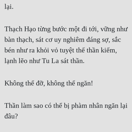
lại.
Tu Chân
Tu Tiên
Thạch Hạo từng bước một đi tới, vững như 
Tội Phạm
bàn thạch, sát cơ uy nghiêm đáng sợ, sắc 
Vô Địch
bén như ra khỏi vỏ tuyệt thế thần kiếm, 
Võ Hiệp
lạnh lẽo như Tu La sát thần.
Võng Du
Xuyên Không
Không thể đỡ, không thể ngăn!
Xuyên Nhanh
Xuyên Sách
Thần làm sao có thể bị phàm nhân ngăn lại 
Xuyên Thư
đâu?
Điền Văn