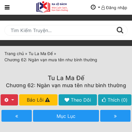
Đăng nhập
Trang
Chủ
Mới
Cập
Nhật
Trang chủ
»
Tu La Ma Đế
»
(current)
Chương 62: Ngàn vạn mưa tên như bình thường
BXH
Thể Loại
Tu La Ma Đế
Chương 62: Ngàn vạn mưa tên như bình thường
Tất Cả
Báo Lỗi
Theo Dõi
Thích (
0
)
Truyện Mới Ra
Mục Lục
Hoàn Thành