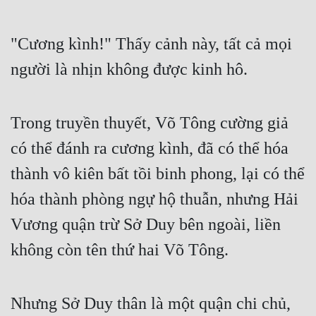
Đẹp
"Cương kình!" Thấy cảnh này, tất cả mọi 
Đẹp Hiệp
người là nhịn không được kinh hô.
Tính Cách Nhân Vật :
Trong truyền thuyết, Võ Tông cường giả 
Cơ Trí
có thể đánh ra cương kình, đã có thể hóa 
Sát Phạt Quyết Đoán
thành vô kiên bất tồi binh phong, lại có thể 
Vô Sỉ
hóa thành phòng ngự hộ thuẫn, nhưng Hải 
Điềm Đạm
Vương quận trừ Sở Duy bên ngoài, liền 
không còn tên thứ hai Võ Tông.
Nhưng Sở Duy thân là một quận chi chủ, 