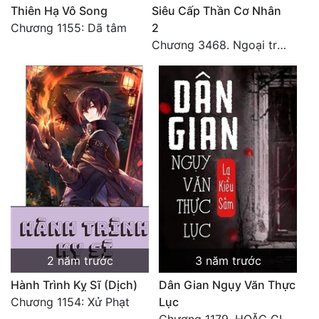
Thiên Hạ Vô Song
Siêu Cấp Thần Cơ Nhân
Chương 1155: Dã tâm
2
Chương 3468. Ngoại truyện 2: Vũ trụ của ta ở đó (2)
2 năm trước
3 năm trước
Hành Trình Kỵ Sĩ (Dịch)
Dân Gian Ngụy Văn Thực
Chương 1154: Xử Phạt
Lục