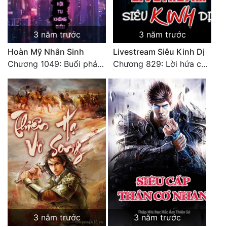
3 năm trước
3 năm trước
Hoàn Mỹ Nhân Sinh
Livestream Siêu Kinh Dị
Chương 1049: Buổi phát sóng trực tiếp của Hàn Phi (2)
Chương 829: Lời hứa cuối cùng (hết trọn bộ - chương miễn phí)
3 năm trước
3 năm trước