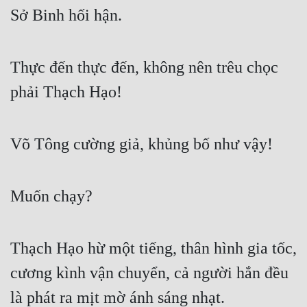
Đô Thị
Sở Binh hối hận.
Đông Phương
Thực đến thực đến, không nên trêu chọc 
Đông Phương Huyền Huyễn
phải Thạch Hạo!
Đồng Nhân
Võ Tông cường giả, khủng bố như vậy!
Cẩu Đạo Trường Sinh
Ngự Thú
Muốn chạy?
Truyện Nam
Truyện Nữ
Thạch Hạo hừ một tiếng, thân hình gia tốc, 
Vô Địch Lưu
cương kình vận chuyển, cả người hắn đều 
Xây Dựng Thế Lực
là phát ra mịt mờ ánh sáng nhạt.
Đam Mỹ