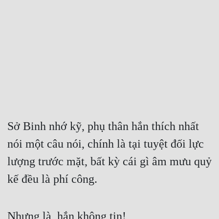
Free
Hậu Cung
Truyện Convert
Truyện Dịch
Truyện Nhập Môn
Truyện ngắn
Sở Binh nhớ kỹ, phụ thân hắn thích nhất 
Xa Lộ Dịch
nói một câu nói, chính là tại tuyệt đối lực 
lượng trước mặt, bất kỳ cái gì âm mưu quỷ 
Cung Đấu
kế đều là phí công.
Cạnh Kỹ
Cổ Tiên Hiệp
Nhưng là, hắn không tin!