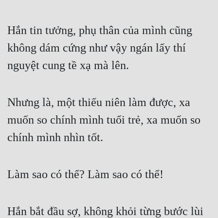
Quân Sự
Hắn tin tưởng, phụ thân của mình cũng 
Sảng Văn
không dám cứng như vậy ngán lấy thí 
Sắc
nguyệt cung tề xạ mà lên.
Sủng
Thanh Xuân
Nhưng là, một thiếu niên làm được, xa 
Tiên Hiệp
muốn so chính mình tuổi trẻ, xa muốn so 
Tiểu Thuyết
chính mình nhìn tốt.
Trinh Thám
Triều Đấu
Làm sao có thể? Làm sao có thể!
Trùng Sinh
Hắn bắt đầu sợ, không khỏi từng bước lùi 
Trọng Sinh