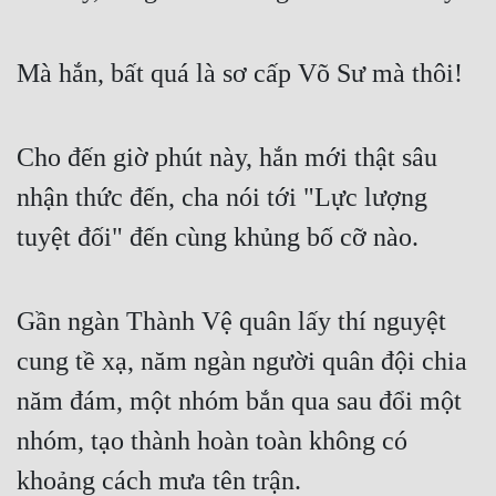
Hài Hước
Hệ Thống
Mà hắn, bất quá là sơ cấp Võ Sư mà thôi!
Học Đường
Khoa Huyễn
Cho đến giờ phút này, hắn mới thật sâu 
Khoa Huyễn Không Gian
nhận thức đến, cha nói tới "Lực lượng 
Kinh Dị
tuyệt đối" đến cùng khủng bố cỡ nào.
Kiếm Hiệp
Gần ngàn Thành Vệ quân lấy thí nguyệt 
Kỳ Huyễn
cung tề xạ, năm ngàn người quân đội chia 
Kỳ Ảo
năm đám, một nhóm bắn qua sau đổi một 
Linh Dị
nhóm, tạo thành hoàn toàn không có 
Làm Giàu
khoảng cách mưa tên trận.
Lịch Sử