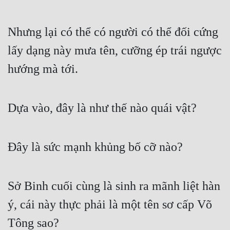
Mưu Mô
Nhưng lại có thể có người có thể đối cứng 
Mạt Thế
lấy dạng này mưa tên, cưỡng ép trái ngược 
Mỹ Thực
hướng mà tới.
Ngôn Tình
Ngược
Dựa vào, đây là như thế nào quái vật?
Nữ Cường
Nữ Phụ
Đây là sức mạnh khủng bố cỡ nào?
Phong Thủy - Tâm Linh
Sở Binh cuối cùng là sinh ra mãnh liệt hàn 
Phương Tây
ý, cái này thực phải là một tên sơ cấp Võ 
Phản Phái
Tông sao?
Quan Trường