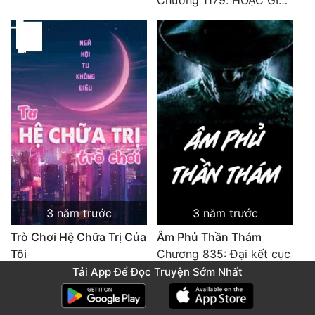
Chương 1179. HOẶC GIẢ TÔI CÓ THỂ CHO CẬU ĐÁP ÁN (TOÀN TRUYỆN HẾT)
3 năm trước
3 năm trước
Trò Chơi Hệ Chữa Trị Của
Âm Phủ Thần Thám
Tôi
Chương 835: Đại kết cục
Chương 1000: Chào mừng bạn đến với chương cuối cùng của cuộc sống hoàn hảo. Hết.
Tải App Để Đọc Truyện Sớm Nhất