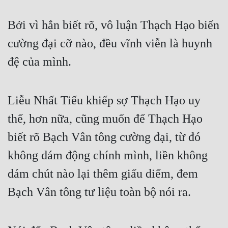
Cổ Đại
Bởi vì hắn biết rõ, vô luận Thạch Hạo biến 
Du Hí
cường đại cỡ nào, đều vĩnh viễn là huynh 
Dã Sử
đệ của mình.
Dị Giới
Dị Năng
Liễu Nhất Tiếu khiếp sợ Thạch Hạo uy 
Gia Đấu
thế, hơn nữa, cũng muốn để Thạch Hạo 
Góc Nhìn Nam
biết rõ Bạch Vân tông cường đại, từ đó 
Góc Nhìn Nữ
không dám động chính mình, liền không 
Huyền Huyễn
dám chút nào lại thêm giấu diếm, đem 
Bạch Vân tông tư liệu toàn bộ nói ra.
Huyền Nghi
Huyền Ảo