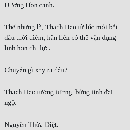
Dưỡng Hồn cảnh.
Đô Thị
Đông Phương
Thế nhưng là, Thạch Hạo từ lúc mới bắt 
Đông Phương Huyền Huyễn
đầu thời điểm, hắn liền có thể vận dụng 
Đồng Nhân
linh hồn chi lực.
Cẩu Đạo Trường Sinh
Chuyện gì xảy ra đâu?
Ngự Thú
Truyện Nam
Thạch Hạo tưởng tượng, bừng tỉnh đại 
Truyện Nữ
ngộ.
Vô Địch Lưu
Xây Dựng Thế Lực
Nguyên Thừa Diệt.
Đam Mỹ