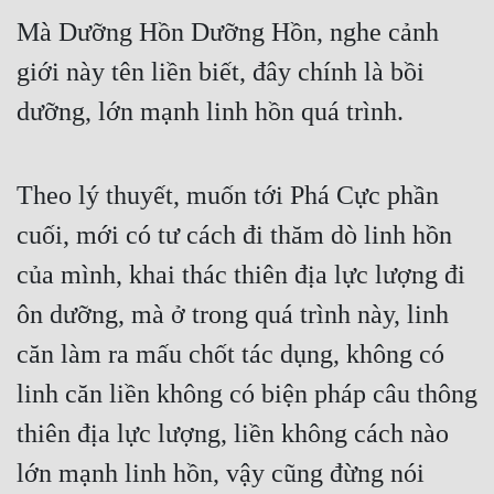
Tu Chân
Mà Dưỡng Hồn Dưỡng Hồn, nghe cảnh 
giới này tên liền biết, đây chính là bồi 
Tu Tiên
dưỡng, lớn mạnh linh hồn quá trình.
Tội Phạm
Vô Địch
Theo lý thuyết, muốn tới Phá Cực phần 
Võ Hiệp
cuối, mới có tư cách đi thăm dò linh hồn 
Võng Du
của mình, khai thác thiên địa lực lượng đi 
Xuyên Không
ôn dưỡng, mà ở trong quá trình này, linh 
Xuyên Nhanh
căn làm ra mấu chốt tác dụng, không có 
Xuyên Sách
linh căn liền không có biện pháp câu thông 
Xuyên Thư
thiên địa lực lượng, liền không cách nào 
Điền Văn
lớn mạnh linh hồn, vậy cũng đừng nói 