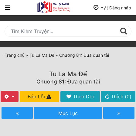
Đăng nhập
Trang
Chủ
Mới
Cập
Nhật
Trang chủ
»
Tu La Ma Đế
»
Chương 81: Đưa quan tài
(current)
BXH
Tu La Ma Đế
Thể Loại
Chương 81: Đưa quan tài
Báo Lỗi
Theo Dõi
Thích (
0
)
Tất Cả
Truyện Mới Ra
Mục Lục
Hoàn Thành