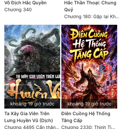
Vô Địch Hắc Quyền
Hắc Thần Thoại: Chung
Chương 340
Quỷ
Chương 180: Gặp lại Khiên Nguyên Phượng
khoảng 19 giờ trước
khoảng 19 giờ trước
Ta Xây Gia Viên Trên
Điên Cuồng Hệ Thống
Lưng Huyền Vũ (Dịch)
Tăng Cấp
Chương 4495 Cẩn thận một chút vẫn là tốt.
Chương 2330: Thịnh Tình Mời Chào