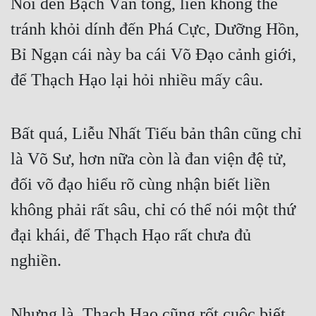
Nói đến Bạch Vân tông, liền không thể 
Hài Hước
tránh khỏi dính đến Phá Cực, Dưỡng Hồn, 
Hệ Thống
Bỉ Ngạn cái này ba cái Võ Đạo cảnh giới, 
Học Đường
để Thạch Hạo lại hỏi nhiều mấy câu.
Khoa Huyễn
Khoa Huyễn Không Gian
Bất quá, Liễu Nhất Tiếu bản thân cũng chỉ 
Kinh Dị
là Võ Sư, hơn nữa còn là đan viện đệ tử, 
Kiếm Hiệp
đối võ đạo hiểu rõ cùng nhận biết liền 
Kỳ Huyễn
không phải rất sâu, chỉ có thể nói một thứ 
Kỳ Ảo
đại khái, để Thạch Hạo rất chưa đủ 
nghiền.
Linh Dị
Làm Giàu
Nhưng là, Thạch Hạo cũng rốt cuộc biết, 
Lịch Sử