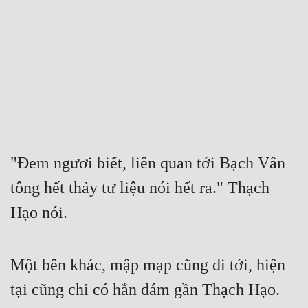
Free
Hậu Cung
Truyện Convert
Truyện Dịch
Truyện Nhập Môn
Truyện ngắn
"Đem ngươi biết, liên quan tới Bạch Vân 
tông hết thảy tư liệu nói hết ra." Thạch 
Xa Lộ Dịch
Hạo nói.
Cung Đấu
Một bên khác, mập mạp cũng đi tới, hiện 
Cạnh Kỹ
tại cũng chỉ có hắn dám gần Thạch Hạo.
Cổ Tiên Hiệp