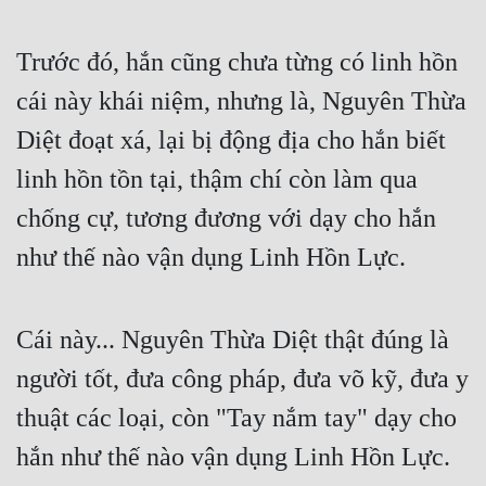
Đẹp
Trước đó, hắn cũng chưa từng có linh hồn 
Đẹp Hiệp
cái này khái niệm, nhưng là, Nguyên Thừa 
Diệt đoạt xá, lại bị động địa cho hắn biết 
Tính Cách Nhân Vật :
linh hồn tồn tại, thậm chí còn làm qua 
Cơ Trí
chống cự, tương đương với dạy cho hắn 
Sát Phạt Quyết Đoán
như thế nào vận dụng Linh Hồn Lực.
Vô Sỉ
Điềm Đạm
Cái này... Nguyên Thừa Diệt thật đúng là 
người tốt, đưa công pháp, đưa võ kỹ, đưa y 
thuật các loại, còn "Tay nắm tay" dạy cho 
hắn như thế nào vận dụng Linh Hồn Lực.