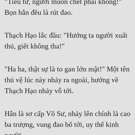
"Tiểu tử, ngươi muốn chết phải không!" 
Bọn hắn đều là rút đao.
Thạch Hạo lắc đầu: "Hướng ta người xuất 
thủ, giết không tha!"
"Ha ha, thật sự là to gan lớn mật!" Một tên 
thủ vệ lúc này nhảy ra ngoài, hướng về 
Thạch Hạo nhảy vỗ tới.
Hắn là sơ cấp Võ Sư, nhảy lên chính là cao 
ba trượng, vung đao bổ tới, uy thế kinh 