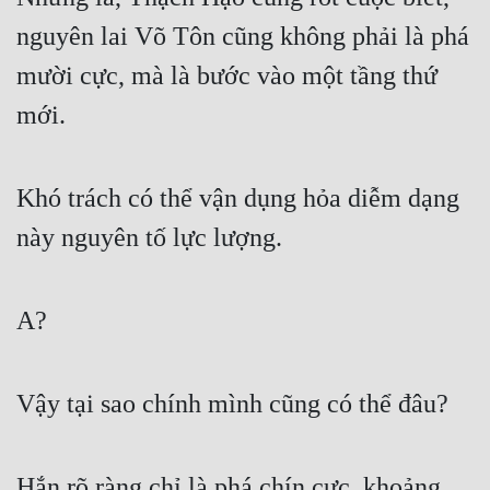
nguyên lai Võ Tôn cũng không phải là phá 
Mưu Mô
mười cực, mà là bước vào một tầng thứ 
Mạt Thế
mới.
Mỹ Thực
Ngôn Tình
Khó trách có thể vận dụng hỏa diễm dạng 
Ngược
này nguyên tố lực lượng.
Nữ Cường
Nữ Phụ
A?
Phong Thủy - Tâm Linh
Phương Tây
Vậy tại sao chính mình cũng có thể đâu?
Phản Phái
Quan Trường
Hắn rõ ràng chỉ là phá chín cực, khoảng 