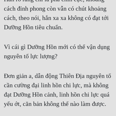
cách đỉnh phong còn vẫn có chút khoảng 
Quân Sự
cách, theo nói, hắn xa xa không có đạt tới 
Sảng Văn
Dưỡng Hồn tiêu chuẩn.
Sắc
Sủng
Vì cái gì Dưỡng Hồn mới có thể vận dụng 
Thanh Xuân
nguyên tố lực lượng?
Tiên Hiệp
Tiểu Thuyết
Đơn giản a, dẫn động Thiên Địa nguyên tố 
Trinh Thám
cần cường đại linh hồn chi lực, mà không 
Triều Đấu
đạt Dưỡng Hồn cảnh, linh hồn chi lực quá 
Trùng Sinh
yếu ớt, căn bản không thể nào làm được.
Trọng Sinh