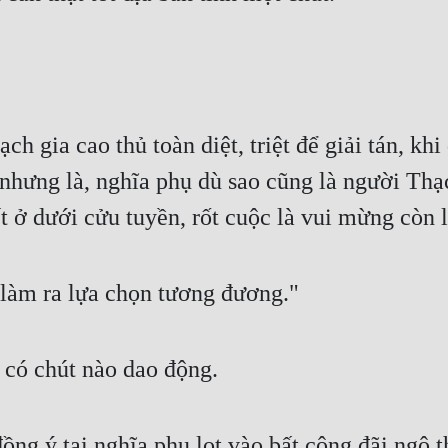
ạch gia cao thủ toàn diệt, triệt để giải tán, kh
nhưng là, nghĩa phụ dù sao cũng là người Thạch
t ở dưới cửu tuyền, rốt cuộc là vui mừng còn l
 làm ra lựa chọn tương đương."
 có chút nào dao động.
ng ý tại nghĩa phụ lọt vào bất công đãi ngộ th