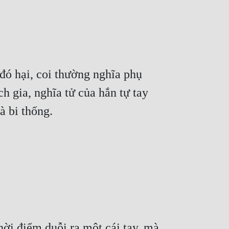
i đó hại, coi thường nghĩa phụ 
 gia, nghĩa tử của hắn tự tay 
à bi thống.
ời điểm duỗi ra một cái tay, mà 