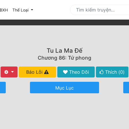
urrent)
BXH
Thể Loại
Tu La Ma Đế
Chương 86: Tứ phong
Báo Lỗi
Theo Dõi
Thích (
0
)
Mục Lục