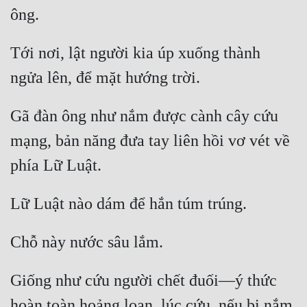
Hài Hước
Hệ Thống
Tới nơi, lật người kia úp xuống thành 
Học Đường
Khoa Huyễn
Gã đàn ông như nắm được cành cây cứu 
Khoa Huyễn Không Gian
mạng, bản năng đưa tay liên hồi vơ vét về 
Kinh Dị
Kiếm Hiệp
Kỳ Huyễn
Kỳ Ảo
Linh Dị
Giống như cứu người chết đuối—ý thức 
Làm Giàu
hoàn toàn hoảng loạn, lúc cứu, nếu bị nắm 
Lịch Sử