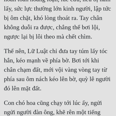
lấy, sức lực thường lớn kinh người, lập tức 
Mưu Mô
bị ôm chặt, khó lòng thoát ra. Tay chân 
Mạt Thế
không duỗi ra được, chẳng thể bơi lội, 
Mỹ Thực
Ngôn Tình
Thế nên, Lữ Luật chỉ đưa tay túm lấy tóc 
Ngược
hắn, kéo mạnh về phía bờ. Bơi tới khi 
Nữ Cường
chân chạm đất, mới vội vàng vòng tay từ 
Nữ Phụ
phía sau ôm nách kéo lên bờ, quỳ lê người 
Phong Thủy - Tâm Linh
Phương Tây
Con chó hoa cũng chạy tới lúc ấy, ngửi 
Phản Phái
ngửi người đàn ông, khẽ rên một tiếng 
Quan Trường