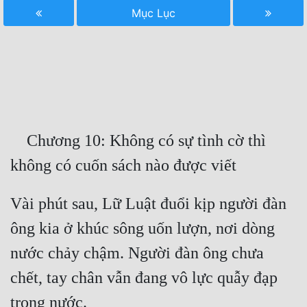
Mục Lục
Free
Hậu Cung
Truyện Convert
Truyện Dịch
Truyện Nhập Môn
    Chương 10: Không có sự tình cờ thì 
Truyện ngắn
Xa Lộ Dịch
Vài phút sau, Lữ Luật đuổi kịp người đàn 
ông kia ở khúc sông uốn lượn, nơi dòng 
Cung Đấu
nước chảy chậm. Người đàn ông chưa 
Cạnh Kỹ
chết, tay chân vẫn đang vô lực quẫy đạp 
Cổ Tiên Hiệp