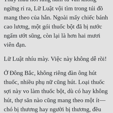
ngừng rỉ ra, Lữ Luật vội tìm trong túi đồ 
Đẹp
mang theo của hắn. Ngoài mấy chiếc bánh 
Đẹp Hiệp
cao lương, một gói thuốc bột đã bị nước 
Tính Cách Nhân Vật :
ngấm ướt sũng, còn lại là hơn hai mươi 
Cơ Trí
Sát Phạt Quyết Đoán
Vô Sỉ
Ở Đông Bắc, không riêng đàn ông hút 
Điềm Đạm
thuốc, nhiều phụ nữ cũng hút. Loại thuốc 
sợi này vo làm thuốc bột, dù có hay không 
hút, thợ săn nào cũng mang theo một ít—
chó bị thương hay người bị thương, đều 