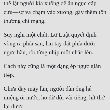
thể lật người kia xuống để ấn ngực cấp 
Tu Chân
cứu—sợ va chạm vào xương, gây thêm tổn 
Tu Tiên
Tội Phạm
Suy nghĩ một chút, Lữ Luật quyết định 
Vô Địch
vòng ra phía sau, hai tay đặt phía dưới 
Võ Hiệp
Võng Du
Xuyên Không
Cách này cũng là một dạng ép ngực gián 
Xuyên Nhanh
Xuyên Sách
Chưa đầy mấy lần, người đàn ông há 
Xuyên Thư
miệng ói nước, ho dữ dội vài tiếng, hít thở 
Điền Văn