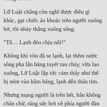
Cổ Đại
Lữ Luật chẳng còn nghĩ được điều gì 
Du Hí
khác, gạt chiếc áo khoác trên người xuống 
Dã Sử
Dị Giới
Dị Năng
Gia Đấu
Không khí vốn đã se lạnh, lại thêm nước 
Góc Nhìn Nam
sông pha lẫn băng tuyết tan chảy, vừa lao 
Góc Nhìn Nữ
xuống, Lữ Luật lập tức cảm thấy như thể 
Huyền Huyễn
Huyền Nghi
Nhưng mạng người là trên hết, hắn không 
Huyền Ảo
chần chừ, ráng sức bơi về phía người đàn 