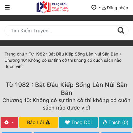
Đăng nhập
Trang
Chủ
Mới
Cập
Nhật
Trang chủ
»
Từ 1982 : Bắt Đầu Kiếp Sống Lên Núi Săn Bắn
»
(current)
Chương 10: Không có sự tình cờ thì không có cuốn sách nào
BXH
được viết
Thể Loại
Từ 1982 : Bắt Đầu Kiếp Sống Lên Núi Săn
Bắn
Tất Cả
Chương 10: Không có sự tình cờ thì không có cuốn
sách nào được viết
Truyện Mới Ra
Hoàn Thành
Báo Lỗi
Theo Dõi
Thích (
0
)