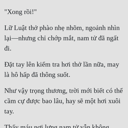
Đô Thị
Đông Phương
Lữ Luật thở phào nhẹ nhõm, ngoảnh nhìn 
Đông Phương Huyền Huyễn
lại—nhưng chỉ chớp mắt, nam tử đã ngất 
Đồng Nhân
Cẩu Đạo Trường Sinh
Đặt tay lên kiểm tra hơi thở lần nữa, may 
Ngự Thú
Truyện Nam
Như vậy trọng thương, trời mới biết có thể 
Truyện Nữ
cầm cự được bao lâu, hay sẽ một hơi xuôi 
Vô Địch Lưu
Xây Dựng Thế Lực
Thấy máu nơi lưng nam tử vẫn không 
Đam Mỹ