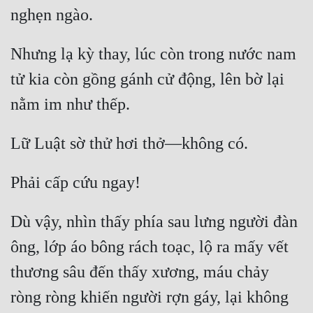
Quân Sự
Sảng Văn
Nhưng lạ kỳ thay, lúc còn trong nước nam 
tử kia còn gồng gánh cử động, lên bờ lại 
Sắc
Sủng
Thanh Xuân
Tiên Hiệp
Tiểu Thuyết
Trinh Thám
Dù vậy, nhìn thấy phía sau lưng người đàn 
ông, lớp áo bông rách toạc, lộ ra mấy vết 
Triều Đấu
thương sâu đến thấy xương, máu chảy 
Trùng Sinh
ròng ròng khiến người rợn gáy, lại không 
Trọng Sinh