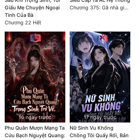
Sau Khi Trọng Sinh, Tôi
Siêu Cấp Tà Ác Hệ Thống
Giấu Mẹ Chuyện Ngoại
Chương 375: Gã nhà giàu láo xược
Tình Của Bà
Chương 22 Hết
16 ngày trước
17 ngày trước
Phu Quân Mượn Mạng Ta
Nữ Sinh Vu Khống
Cứu Bạch Nguyệt Quang:
Chồng Tôi Quấy Rối, Bản