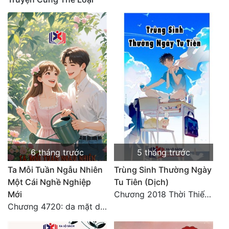
Quân Sự
Sảng Văn
Sắc
Sủng
Thanh Xuân
Tiên Hiệp
Tiểu Thuyết
6 tháng trước
5 tháng trước
Trinh Thám
Ta Mỗi Tuần Ngẫu Nhiên
Trùng Sinh Thường Ngày
Triều Đấu
Một Cái Nghề Nghiệp
Tu Tiên (Dịch)
Mới
Chương 2018 Thời Thiếu Niên
Trùng Sinh
Chương 4720: da mặt dày
Trọng Sinh