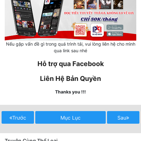
Mưu Mô
Mạt Thế
Mỹ Thực
Nếu gặp vấn đề gì trong quá trình tải, vui lòng liên hệ cho mình
Ngôn Tình
qua link sau nhé
Ngược
Hỗ trợ qua Facebook
Nữ Cường
Liên Hệ Bản Quyền
Nữ Phụ
Thanks you !!!
Phong Thủy - Tâm Linh
Phương Tây
Trước
Mục Lục
Sau
Phản Phái
Quan Trường
Truyện Cùng Thể Loại