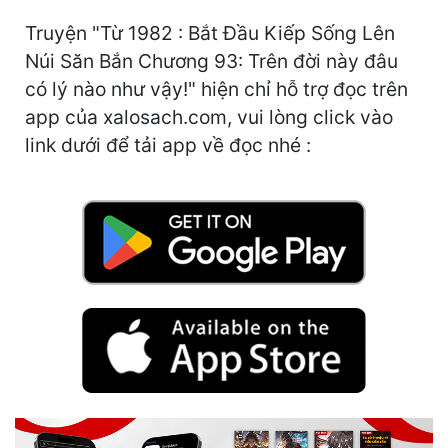
Hài Hước
Truyện "Từ 1982 : Bắt Đầu Kiếp Sống Lên
Hệ Thống
Núi Săn Bắn Chương 93: Trên đời này đâu
có lý nào như vậy!" hiện chỉ hỗ trợ đọc trên
Học Đường
app của xalosach.com, vui lòng click vào
Khoa Huyễn
link dưới để tải app về đọc nhé :
Khoa Huyễn Không Gian
Kinh Dị
Kiếm Hiệp
Kỳ Huyễn
Kỳ Ảo
Linh Dị
Làm Giàu
Lịch Sử