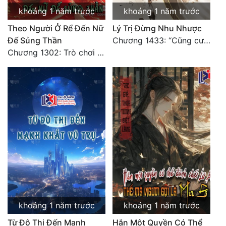
khoảng 1 năm trước
khoảng 1 năm trước
Theo Người Ở Rể Đến Nữ
Lý Trị Đừng Nhu Nhược
Đế Sủng Thần
Chương 1433: “Cũng cười Trường An danh lợi chỗ, hồng trần nửa là vó ngựa lật” (Chương kết)
Chương 1302: Trò chơi mười người của Khúc Linh
khoảng 1 năm trước
khoảng 1 năm trước
Từ Đô Thị Đến Mạnh
Hắn Một Quyền Có Thể