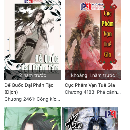
Tu Chân
Tu Tiên
Tội Phạm
Vô Địch
Võ Hiệp
Võng Du
2 năm trước
khoảng 1 năm trước
Xuyên Không
Đế Quốc Đại Phản Tặc
Cực Phẩm Vạn Tuế Gia
Xuyên Nhanh
(Dịch)
Chương 4183: Phá cảnh Chí Đạo cảnh hậu kỳ
Chương 2461: Công kích đại doanh!
Xuyên Sách
Xuyên Thư
Điền Văn