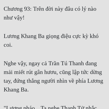
Free
Chương 93: Trên đời này đâu có lý nào
như vậy!
Hậu Cung
Truyện Convert
Lương Khang Ba giọng điệu cực kỳ khó
Truyện Dịch
coi.
Truyện Nhập Môn
Truyện ngắn
Nghe vậy, ngay cả Trần Tú Thanh đang
Xa Lộ Dịch
mải miết rút gân hươu, cũng lập tức dừng
tay, đứng thẳng người nhìn về phía Lương
Cung Đấu
Khang Ba.
Cạnh Kỹ
Cổ Tiên Hiệp
"Lương pháo... Ta nghe Thanh Tử nhắc