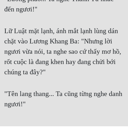
Cổ Đại
đến ngươi!"
Du Hí
Dã Sử
Lữ Luật mặt lạnh, ánh mắt lạnh lùng dán
Dị Giới
chặt vào Lương Khang Ba: "Nhưng lời
Dị Năng
ngươi vừa nói, ta nghe sao cứ thấy mơ hồ,
rốt cuộc là đang khen hay đang chửi bới
Gia Đấu
chúng ta đây?"
Góc Nhìn Nam
Góc Nhìn Nữ
"Tên lang thang... Ta cũng từng nghe danh
Huyền Huyễn
ngươi!"
Huyền Nghi
Huyền Ảo