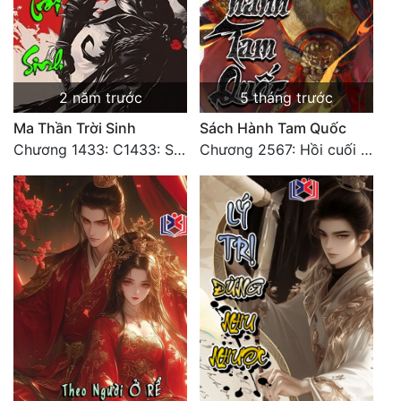
Đẹp
Đẹp Hiệp
2 năm trước
5 tháng trước
Tính Cách Nhân Vật :
Ma Thần Trời Sinh
Sách Hành Tam Quốc
Chương 1433: C1433: Sắc phong đại kết cục3
Chương 2567: Hồi cuối [HẾT]
Cơ Trí
Sát Phạt Quyết Đoán
Vô Sỉ
Điềm Đạm