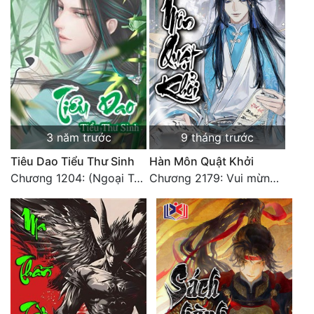
Đô Thị
Đông Phương
Đông Phương Huyền Huyễn
Đồng Nhân
3 năm trước
9 tháng trước
Cẩu Đạo Trường Sinh
Tiêu Dao Tiểu Thư Sinh
Hàn Môn Quật Khởi
Ngự Thú
Chương 1204: (Ngoại Truyện) Triệu Cơ
Chương 2179: Vui mừng khôn xiết
Truyện Nam
Truyện Nữ
Vô Địch Lưu
Xây Dựng Thế Lực
Đam Mỹ