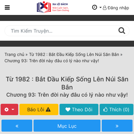
Đăng nhập
Trang
Chủ
Mới
Cập
Nhật
Trang chủ
»
Từ 1982 : Bắt Đầu Kiếp Sống Lên Núi Săn Bắn
»
(current)
Chương 93: Trên đời này đâu có lý nào như vậy!
BXH
Thể Loại
Từ 1982 : Bắt Đầu Kiếp Sống Lên Núi Săn
Bắn
Chương 93: Trên đời này đâu có lý nào như vậy!
Tất Cả
Truyện Mới Ra
Báo Lỗi
Theo Dõi
Thích (
0
)
Hoàn Thành
Mục Lục