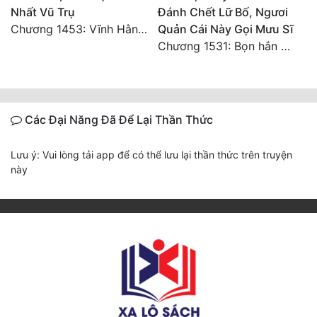
Nhất Vũ Trụ
Đánh Chết Lữ Bố, Ngươi
Chương 1453: Vĩnh Hằng Chi Cảnh! (Đại kết cục) 2
Quản Cái Này Gọi Mưu Sĩ
Chương 1531: Bọn hắn có khi nào quay lại không nhỉ?
Các Đại Năng Đã Để Lại Thần Thức
Lưu ý: Vui lòng tải app để có thể lưu lại thần thức trên truyện
này