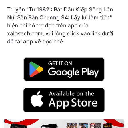
Hài Hước
Truyện "Từ 1982 : Bắt Đầu Kiếp Sống Lên
Hệ Thống
Núi Săn Bắn Chương 94: Lấy lui làm tiến"
hiện chỉ hỗ trợ đọc trên app của
Học Đường
xalosach.com, vui lòng click vào link dưới
Khoa Huyễn
để tải app về đọc nhé :
Khoa Huyễn Không Gian
Kinh Dị
Kiếm Hiệp
Kỳ Huyễn
Kỳ Ảo
Linh Dị
Làm Giàu
Lịch Sử