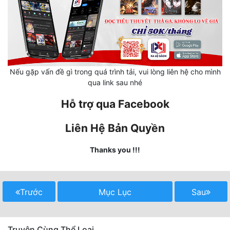
Mưu Mô
Mạt Thế
Mỹ Thực
Nếu gặp vấn đề gì trong quá trình tải, vui lòng liên hệ cho mình
Ngôn Tình
qua link sau nhé
Ngược
Hỗ trợ qua Facebook
Nữ Cường
Liên Hệ Bản Quyền
Nữ Phụ
Thanks you !!!
Phong Thủy - Tâm Linh
Phương Tây
Trước
Mục Lục
Sau
Phản Phái
Quan Trường
Truyện Cùng Thể Loại