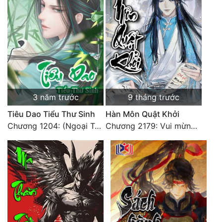
Đô Thị
Đông Phương
Đông Phương Huyền Huyễn
Đồng Nhân
3 năm trước
9 tháng trước
Cẩu Đạo Trường Sinh
Tiêu Dao Tiểu Thư Sinh
Hàn Môn Quật Khởi
Ngự Thú
Chương 1204: (Ngoại Truyện) Triệu Cơ
Chương 2179: Vui mừng khôn xiết
Truyện Nam
Truyện Nữ
Vô Địch Lưu
Xây Dựng Thế Lực
Đam Mỹ