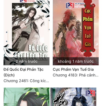
Tu Chân
Tu Tiên
Tội Phạm
Vô Địch
Võ Hiệp
Võng Du
2 năm trước
khoảng 1 năm trước
Xuyên Không
Đế Quốc Đại Phản Tặc
Cực Phẩm Vạn Tuế Gia
Xuyên Nhanh
(Dịch)
Chương 4183: Phá cảnh Chí Đạo cảnh hậu kỳ
Chương 2461: Công kích đại doanh!
Xuyên Sách
Xuyên Thư
Điền Văn