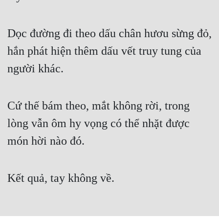
Cổ Đại
Du Hí
Dọc đường đi theo dấu chân hươu sừng đỏ,
Dã Sử
hắn phát hiện thêm dấu vết truy tung của
Dị Giới
người khác.
Dị Năng
Cứ thế bám theo, mắt không rời, trong
Gia Đấu
lòng vẫn ôm hy vọng có thể nhặt được
Góc Nhìn Nam
món hời nào đó.
Góc Nhìn Nữ
Huyền Huyễn
Kết quả, tay không về.
Huyền Nghi
Huyền Ảo