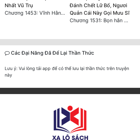
Nhất Vũ Trụ
Đánh Chết Lữ Bố, Ngươi
Chương 1453: Vĩnh Hằng Chi Cảnh! (Đại kết cục) 2
Quản Cái Này Gọi Mưu Sĩ
Chương 1531: Bọn hắn có khi nào quay lại không nhỉ?
Các Đại Năng Đã Để Lại Thần Thức
Lưu ý: Vui lòng tải app để có thể lưu lại thần thức trên truyện
này