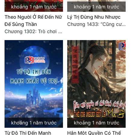
khoảng 1 năm trước
khoảng 1 năm trước
Theo Người Ở Rể Đến Nữ
Lý Trị Đừng Nhu Nhược
Đế Sủng Thần
Chương 1433: “Cũng cười Trường An danh lợi chỗ, hồng trần nửa là vó ngựa lật” (Chương kết)
Chương 1302: Trò chơi mười người của Khúc Linh
khoảng 1 năm trước
khoảng 1 năm trước
Từ Đô Thị Đến Mạnh
Hắn Một Quyền Có Thể