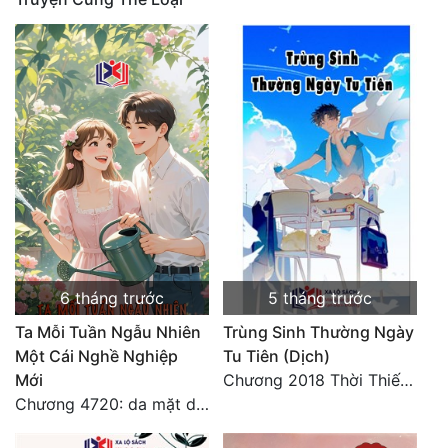
Quân Sự
Sảng Văn
Sắc
Sủng
Thanh Xuân
Tiên Hiệp
Tiểu Thuyết
6 tháng trước
5 tháng trước
Trinh Thám
Ta Mỗi Tuần Ngẫu Nhiên
Trùng Sinh Thường Ngày
Triều Đấu
Một Cái Nghề Nghiệp
Tu Tiên (Dịch)
Mới
Chương 2018 Thời Thiếu Niên
Trùng Sinh
Chương 4720: da mặt dày
Trọng Sinh