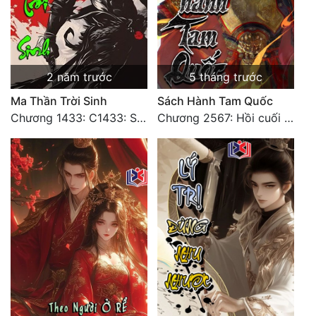
Đẹp
Đẹp Hiệp
2 năm trước
5 tháng trước
Tính Cách Nhân Vật :
Ma Thần Trời Sinh
Sách Hành Tam Quốc
Chương 1433: C1433: Sắc phong đại kết cục3
Chương 2567: Hồi cuối [HẾT]
Cơ Trí
Sát Phạt Quyết Đoán
Vô Sỉ
Điềm Đạm