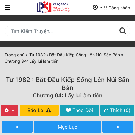
Đăng nhập
Trang
Chủ
Mới
Cập
Nhật
Trang chủ
»
Từ 1982 : Bắt Đầu Kiếp Sống Lên Núi Săn Bắn
»
(current)
Chương 94: Lấy lui làm tiến
BXH
Thể Loại
Từ 1982 : Bắt Đầu Kiếp Sống Lên Núi Săn
Bắn
Chương 94: Lấy lui làm tiến
Tất Cả
Truyện Mới Ra
Báo Lỗi
Theo Dõi
Thích (
0
)
Hoàn Thành
Mục Lục