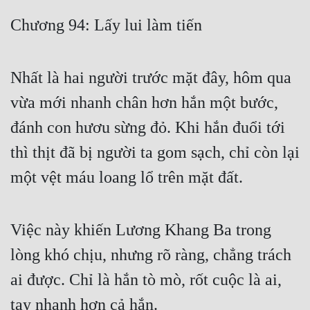
Free
Chương 94: Lấy lui làm tiến
Hậu Cung
Nhất là hai người trước mặt đây, hôm qua
Truyện Convert
vừa mới nhanh chân hơn hắn một bước,
Truyện Dịch
đánh con hươu sừng đỏ. Khi hắn đuổi tới
Truyện Nhập Môn
thì thịt đã bị người ta gom sạch, chỉ còn lại
Truyện ngắn
một vệt máu loang lổ trên mặt đất.
Xa Lộ Dịch
Việc này khiến Lương Khang Ba trong
Cung Đấu
lòng khó chịu, nhưng rõ ràng, chẳng trách
Cạnh Kỹ
ai được. Chỉ là hắn tò mò, rốt cuộc là ai,
Cổ Tiên Hiệp
tay nhanh hơn cả hắn.