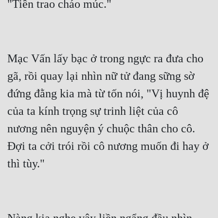
Quân Sự
Sảng Văn
Sắc
Mạc Vấn lấy bạc ở trong ngực ra đưa cho 
Sủng
gã, rồi quay lại nhìn nữ tử đang sững sờ 
đứng đằng kia mà từ tốn nói, "Vị huynh đệ 
Thanh Xuân
của ta kính trọng sự trinh liệt của cô 
Tiên Hiệp
nương nên nguyện ý chuộc thân cho cô. 
Tiểu Thuyết
Đợi ta cởi trói rồi cô nương muốn đi hay ở 
Trinh Thám
Triều Đấu
Trùng Sinh
Trọng Sinh