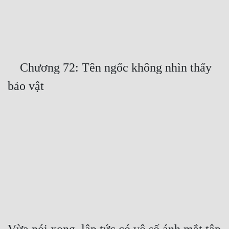
Free
Hậu Cung
Truyện Convert
    Chương 72: Tên ngốc không nhìn thấy 
Truyện Dịch
Truyện Nhập Môn
Truyện ngắn
Xa Lộ Dịch
Cung Đấu
Cạnh Kỹ
Cổ Tiên Hiệp