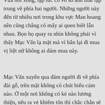
Vừa nói xong, lập tức có vô số ánh mắt tập 
Cổ Đại
trung về phía hai người. Những người này 
Du Hí
đến từ nhiều nơi trong khu vực Man hoang 
Dã Sử
nên cũng chẳng có mấy ai quen biết lẫn 
Dị Giới
nhau. Bọn họ quay ra nhìn không phải vì 
Dị Năng
thấy Mạc Vấn lạ mặt mà vì hắn lại đi mua 
Gia Đấu
Góc Nhìn Nam
Góc Nhìn Nữ
Mạc Vấn xuyên qua đám người đi về phía 
Huyền Huyễn
đài gỗ, trên mặt không có chút biểu cảm 
Huyền Nghi
nào. Ở một nơi không có kẻ nào lương 
Huyền Ảo
thiện, nếu ra vẻ khiêm tốn thì chắc chắn sẽ 