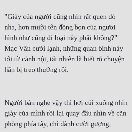
Mưu Mô
"Giày của người cũng nhìn rất quen đó 
Mạt Thế
nha, hơn mười tên đồng bọn của ngươi 
Mỹ Thực
hình như cũng đi loại này phải không?" 
Ngôn Tình
Mạc Vấn cười lạnh, những quan binh này 
tới từ cảnh nội, tất nhiên là biết rõ chuyện 
Ngược
Nữ Cường
Nữ Phụ
Phong Thủy - Tâm Linh
Người bán nghe vậy thì hơi cúi xuống nhìn 
Phương Tây
giày của mình rồi lại quay đầu nhìn về căn 
Phản Phái
phòng phía tây, chỉ đành cười gượng, 
Quan Trường