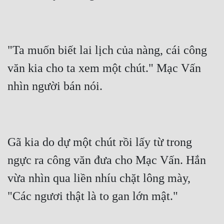
Đô Thị
Đông Phương
Đông Phương Huyền Huyễn
"Ta muốn biết lai lịch của nàng, cái công 
văn kia cho ta xem một chút." Mạc Vấn 
Đồng Nhân
Cẩu Đạo Trường Sinh
Ngự Thú
Gã kia do dự một chút rồi lấy từ trong 
Truyện Nam
ngực ra công văn đưa cho Mạc Vấn. Hắn 
Truyện Nữ
vừa nhìn qua liền nhíu chặt lông mày, 
Vô Địch Lưu
Xây Dựng Thế Lực
Đam Mỹ