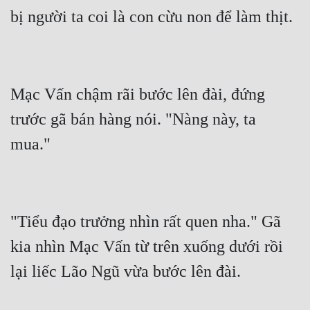
Hài Hước
Hệ Thống
Học Đường
Khoa Huyễn
Mạc Vấn chậm rãi bước lên đài, đứng 
Khoa Huyễn Không Gian
trước gã bán hàng nói. "Nàng này, ta 
Kinh Dị
Kiếm Hiệp
Kỳ Huyễn
"Tiểu đạo trưởng nhìn rất quen nha." Gã 
Kỳ Ảo
kia nhìn Mạc Vấn từ trên xuống dưới rồi 
Linh Dị
Làm Giàu
Lịch Sử