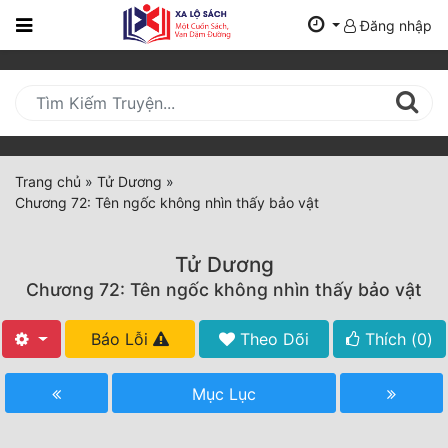
Đăng nhập
Trang
Chủ
Mới
Cập
Nhật
Trang chủ
»
Tử Dương
»
(current)
Chương 72: Tên ngốc không nhìn thấy bảo vật
BXH
Thể Loại
Tử Dương
Chương 72: Tên ngốc không nhìn thấy bảo vật
Tất Cả
Báo Lỗi
Theo Dõi
Thích (
0
)
Truyện Mới Ra
Mục Lục
Hoàn Thành