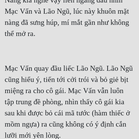
Nàng kia nghe vậy liền ngẩng đầu nhìn 
Tu Chân
Mạc Vấn và Lão Ngũ, lúc này khuôn mặt 
Tu Tiên
nàng đã sưng húp, mí mắt gần như không 
Tội Phạm
Vô Địch
Võ Hiệp
Mạc Vấn quay đầu liếc Lão Ngũ. Lão Ngũ 
Võng Du
cũng hiểu ý, tiến tới cởi trói và bỏ giẻ bịt 
Xuyên Không
miệng ra cho cô gái. Mạc Vấn vẫn luôn 
Xuyên Nhanh
tập trung đề phòng, nhìn thấy cô gái kia 
Xuyên Sách
sau khi được bỏ cái mã tước (hàm thiếc ở 
Xuyên Thư
mồm ngựa) ra cũng không có ý định cắn 
Điền Văn