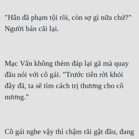
Đẹp
"Hắn đã phạm tội rồi, còn sợ gì nữa chứ?" 
Đẹp Hiệp
Tính Cách Nhân Vật :
Cơ Trí
Mạc Vấn không thèm đáp lại gã mà quay 
Sát Phạt Quyết Đoán
đầu nói với cô gái. "Trước tiên rời khỏi 
Vô Sỉ
đây đã, ta sẽ tìm cách trị thương cho cô 
Điềm Đạm
Cô gái nghe vậy thì chậm rãi gật đầu, đang 