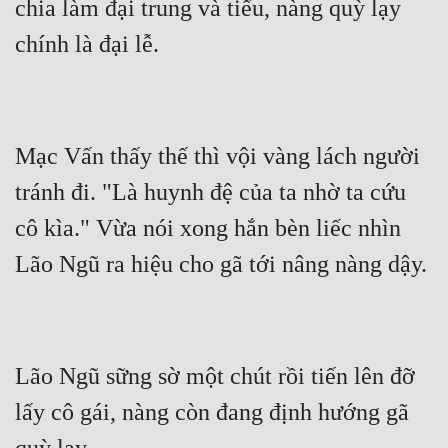
chia làm đại trung và tiểu, nàng quỳ lạy 
Mạc Vấn thấy thế thì vội vàng lách người 
tránh đi. "Là huynh đệ của ta nhờ ta cứu 
cô kìa." Vừa nói xong hắn bèn liếc nhìn 
Lão Ngũ sững sờ một chút rồi tiến lên đỡ 
lấy cô gái, nàng còn đang định hướng gã 