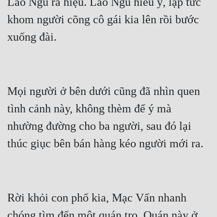
Lão Ngũ ra hiệu. Lão Ngũ hiểu ý, lập tức 
khom người cõng cô gái kia lên rồi bước 
Mọi người ở bên dưới cũng đã nhìn quen 
tình cảnh này, không thèm để ý mà 
nhường đường cho ba người, sau đó lại 
Rời khỏi con phố kia, Mạc Vấn nhanh 
chóng tìm đến một quán trọ. Quán này ở 