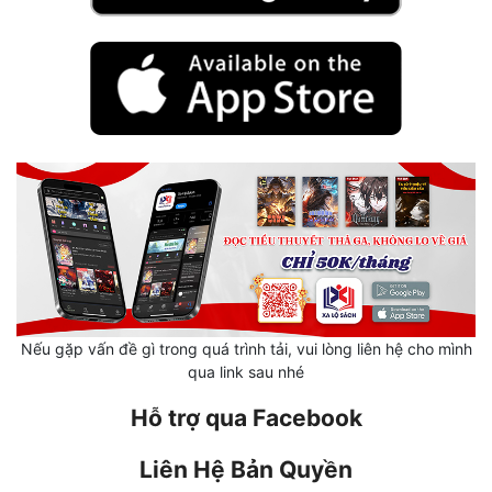
Mưu Mô
Mạt Thế
Mỹ Thực
Ngôn Tình
Ngược
Nữ Cường
Nữ Phụ
Nếu gặp vấn đề gì trong quá trình tải, vui lòng liên hệ cho mình
Phong Thủy - Tâm Linh
qua link sau nhé
Phương Tây
Hỗ trợ qua Facebook
Phản Phái
Liên Hệ Bản Quyền
Quan Trường