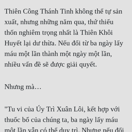
Cổ Đại
Thiên Công Thánh Tinh không thể tự sản
Du Hí
xuất, nhưng những năm qua, thứ thiếu
Dã Sử
thốn nghiêm trọng nhất là Thiên Khôi
Dị Giới
Huyết lại dư thừa. Nếu đổi từ ba ngày lấy
Dị Năng
máu một lần thành một ngày một lần,
nhiều vấn đề sẽ được giải quyết.
Gia Đấu
Góc Nhìn Nam
Nhưng mà…
Góc Nhìn Nữ
Huyền Huyễn
"Tu vi của Úy Trì Xuân Lôi, kết hợp với
Huyền Nghi
thuốc bổ của chúng ta, ba ngày lấy máu
Huyền Ảo
một lần vẫn có thể duy trì. Nhưng nếu đổi