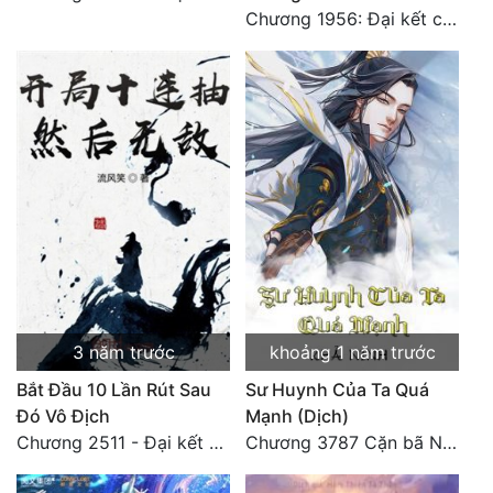
Chương 1956: Đại kết cục
3 năm trước
khoảng 1 năm trước
Bắt Đầu 10 Lần Rút Sau
Sư Huynh Của Ta Quá
Đó Vô Địch
Mạnh (Dịch)
Chương 2511 - Đại kết cục, Phiên ngoại thiên: Chư thiên quy nhất giới, vĩnh hằng thế giới. Hết!
Chương 3787 Cặn bã Nam Thiên Đạo