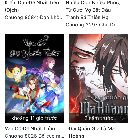
Kiếm Đạo Đệ Nhất Tiên
Nhiều Con Nhiều Phúc,
(Dịch)
Từ Cưới Vợ Bắt Đầu
Đẹp
Chương 8084: Đạo không bờ bến (Đại kết cục) (10)
Tranh Bá Thiên Hạ
Chương 2297 Chu Du Du mang thai
Đẹp Hiệp
Tính Cách Nhân Vật :
Cơ Trí
Sát Phạt Quyết Đoán
Vô Sỉ
Điềm Đạm
khoảng 11 giờ trước
2 năm trước
Vạn Cổ Đệ Nhất Thần
Đại Quản Gia Là Ma
Chương 8026 Bố cục mới
Hoàng