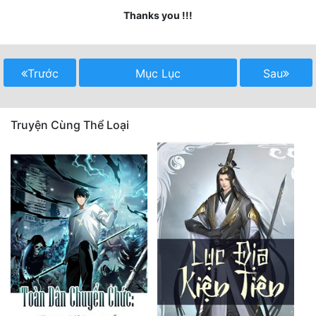
Thanks you !!!
Quân Sự
Sảng Văn
Trước
Mục Lục
Sau
Sắc
Sủng
Truyện Cùng Thể Loại
Thanh Xuân
Tiên Hiệp
Tiểu Thuyết
Trinh Thám
Triều Đấu
Trùng Sinh
Trọng Sinh