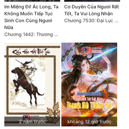
Đô Thị
Im Miệng Đi! Ác Long, Ta
Cơ Duyên Của Ngươi Rất
Không Muốn Tiếp Tục
Tốt, Ta Vui Lòng Nhận
Đông Phương
Sinh Con Cùng Ngươi
Chương 7530: Đại Lục Khởi Nguyên – Kiến Thành 71
Nữa
Đông Phương Huyền Huyễn
Chương 1442: Thương Hoành Vạn Vật (9)
Đồng Nhân
Cẩu Đạo Trường Sinh
Ngự Thú
Truyện Nam
Truyện Nữ
Vô Địch Lưu
Xây Dựng Thế Lực
2 năm trước
khoảng 12 giờ trước
Đam Mỹ