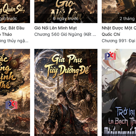
giờ trước
6 ngày trước
2 tháng
Sư, Bắt Đầu
Gió Nổi Lên Minh Mạt
Nhặt Được Một 
o Tháo
Chương 560 Gió Ngừng (Kết Cục)
Quốc Chí
Chương 1060 Hồng thủy ngập trời, thời khắc tuyệt vọng (2/2)