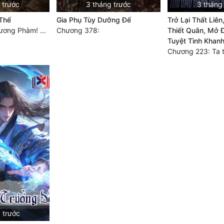
 trước
3 tháng trước
3 tháng
 Thế
Gia Phụ Tùy Dưỡng Đế
Trở Lại Thất Liên
Chương 1027: Dương Phàm! Viễn Hàng!
Chương 378:
Thiết Quân, Mở 
Tuyệt Tình Khan
 trước