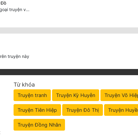
 Đồ
Chương 1109: Ngoại truyện và Lời bạt
trên truyện này
Từ khóa
Truyện tranh
Truyện Kỳ Huyễn
Truyện Võ Hiệ
Truyện Tiên Hiệp
Truyện Đô Thị
Truyện Huyề
Truyện Đồng Nhân
t