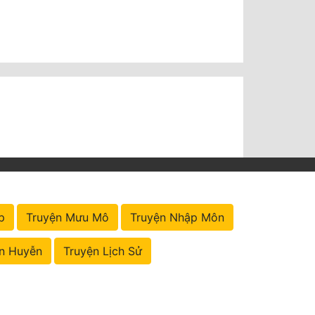
p
Truyện Mưu Mô
Truyện Nhập Môn
n Huyễn
Truyện Lịch Sử