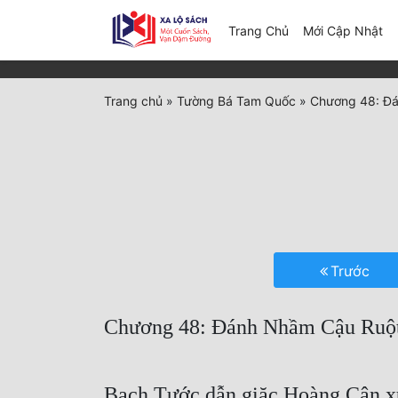
(c
Trang Chủ
Mới Cập Nhật
Trang chủ
»
Tường Bá Tam Quốc
»
Chương 48: Đá
Trước
Chương 48: Đánh Nhầm Cậu Ruột
Bạch Tước dẫn giặc Hoàng Cân xuấ