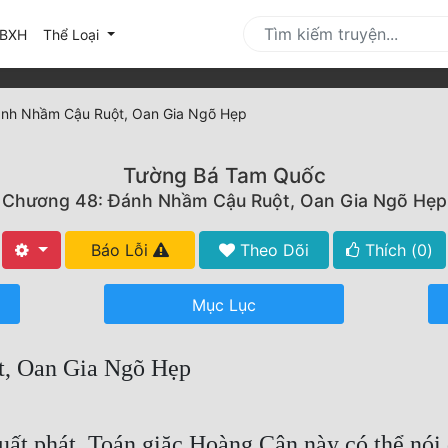
urrent)
BXH
Thể Loại
nh Nhầm Cậu Ruột, Oan Gia Ngõ Hẹp
Tường Bá Tam Quốc
Chương 48: Đánh Nhầm Cậu Ruột, Oan Gia Ngõ Hẹp
Báo Lỗi
Theo Dõi
Thích (
0
)
Mục Lục
, Oan Gia Ngõ Hẹp
t phát. Toán giặc Hoàng Cân này có thể nói 