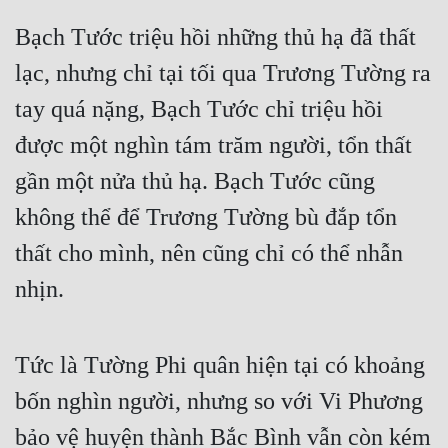
Cổ Đại
Bạch Tước triệu hồi những thủ hạ đã thất
Du Hí
lạc, nhưng chỉ tại tối qua Trương Tường ra
Dã Sử
tay quá nặng, Bạch Tước chỉ triệu hồi
Dị Giới
được một nghìn tám trăm người, tổn thất
Dị Năng
gần một nửa thủ hạ. Bạch Tước cũng
không thể để Trương Tường bù đắp tổn
Gia Đấu
thất cho mình, nên cũng chỉ có thể nhẫn
Góc Nhìn Nam
nhịn.
Góc Nhìn Nữ
Huyền Huyễn
Tức là Tường Phi quân hiện tại có khoảng
Huyền Nghi
bốn nghìn người, nhưng so với Vi Phương
Huyền Ảo
bảo vệ huyện thành Bắc Bình vẫn còn kém