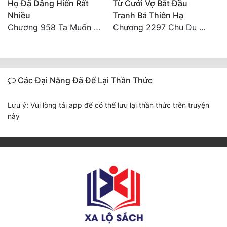
Họ Đã Dâng Hiến Rất
Từ Cưới Vợ Bắt Đầu
Nhiều
Tranh Bá Thiên Hạ
Chương 958 Ta Muốn Cùng Các Cô Vĩnh Viễn Ở Bên Nhau (2) Hết
Chương 2297 Chu Du Du mang thai
Các Đại Năng Đã Để Lại Thần Thức
Lưu ý: Vui lòng tải app để có thể lưu lại thần thức trên truyện
này