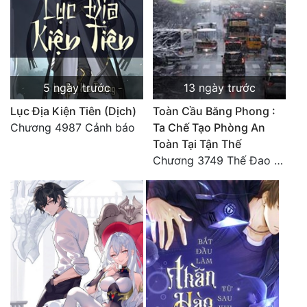
Đẹp
Đẹp Hiệp
5 ngày trước
13 ngày trước
Tính Cách Nhân Vật :
Lục Địa Kiện Tiên (Dịch)
Toàn Cầu Băng Phong :
Cơ Trí
Chương 4987 Cảnh báo
Ta Chế Tạo Phòng An
Toàn Tại Tận Thế
Sát Phạt Quyết Đoán
Chương 3749 Thế Đao xuất kích
Vô Sỉ
Điềm Đạm