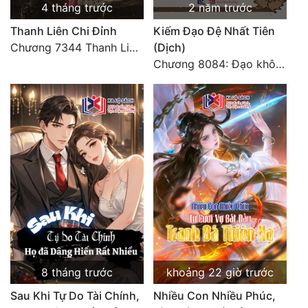
4 tháng trước
2 năm trước
Thanh Liên Chi Đỉnh
Kiếm Đạo Đệ Nhất Tiên
Chương 7344 Thanh Liên đỉnh (Đại kết cục) (2) HẾT.
(Dịch)
Chương 8084: Đạo không bờ bến (Đại kết cục) (10)
8 tháng trước
khoảng 22 giờ trước
Sau Khi Tự Do Tài Chính,
Nhiều Con Nhiều Phúc,