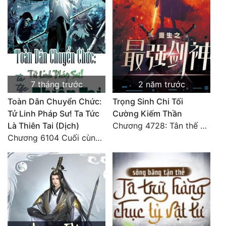
Đô Thị
Đông Phương
Đông Phương Huyền Huyễn
Đồng Nhân
7 tháng trước
2 năm trước
Toàn Dân Chuyển Chức:
Trọng Sinh Chi Tối
Cẩu Đạo Trường Sinh
Tử Linh Pháp Sư! Ta Tức
Cường Kiếm Thần
Ngự Thú
Là Thiên Tai (Dịch)
Chương 4728: Tân thế giới (đại kết cục) (10)
Chương 6104 Cuối cùng (HẾT)
Truyện Nam
Truyện Nữ
Vô Địch Lưu
Xây Dựng Thế Lực
Đam Mỹ