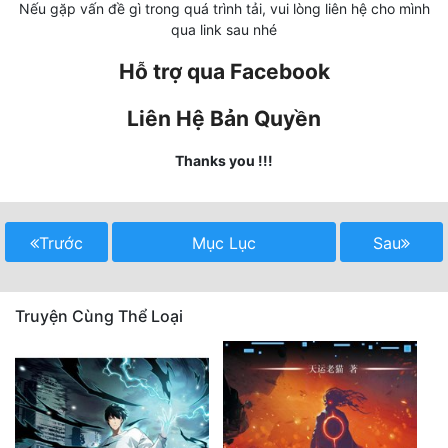
Nếu gặp vấn đề gì trong quá trình tải, vui lòng liên hệ cho mình
Tu Chân
qua link sau nhé
Tu Tiên
Hỗ trợ qua Facebook
Tội Phạm
Liên Hệ Bản Quyền
Vô Địch
Thanks you !!!
Võ Hiệp
Võng Du
Trước
Mục Lục
Sau
Xuyên Không
Xuyên Nhanh
Truyện Cùng Thể Loại
Xuyên Sách
Xuyên Thư
Điền Văn