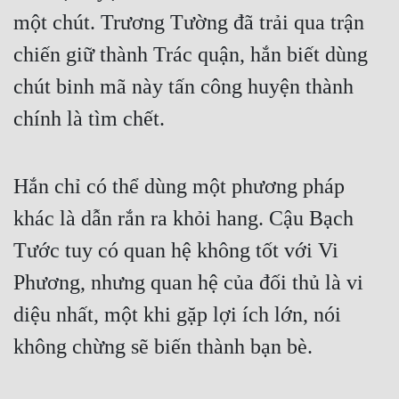
Hài Hước
một chút. Trương Tường đã trải qua trận
Hệ Thống
chiến giữ thành Trác quận, hắn biết dùng
Học Đường
chút binh mã này tấn công huyện thành
Khoa Huyễn
chính là tìm chết.
Khoa Huyễn Không Gian
Hắn chỉ có thể dùng một phương pháp
Kinh Dị
khác là dẫn rắn ra khỏi hang. Cậu Bạch
Kiếm Hiệp
Tước tuy có quan hệ không tốt với Vi
Kỳ Huyễn
Phương, nhưng quan hệ của đối thủ là vi
Kỳ Ảo
diệu nhất, một khi gặp lợi ích lớn, nói
Linh Dị
không chừng sẽ biến thành bạn bè.
Làm Giàu
Lịch Sử