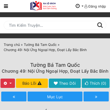
Đăng nhập
Trang
Chủ
Mới
Cập
Nhật
Trang chủ
»
Tường Bá Tam Quốc
»
(current)
Chương 49: Nội Ứng Ngoại Hợp, Đoạt Lấy Bắc Bình
BXH
Thể Loại
Tường Bá Tam Quốc
Chương 49: Nội Ứng Ngoại Hợp, Đoạt Lấy Bắc Bình
Tất Cả
Báo Lỗi
Theo Dõi
Thích (
0
)
Truyện Mới Ra
Mục Lục
Hoàn Thành