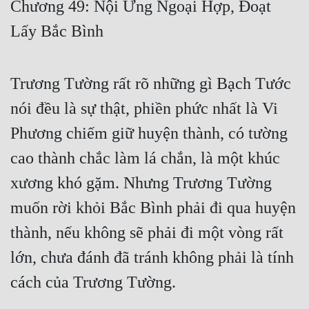
Chương 49: Nội Ứng Ngoại Hợp, Đoạt
Free
Lấy Bắc Bình
Hậu Cung
Truyện Convert
Trương Tường rất rõ những gì Bạch Tước
Truyện Dịch
nói đều là sự thật, phiền phức nhất là Vi
Phương chiếm giữ huyện thành, có tường
Truyện Nhập Môn
cao thành chắc làm lá chắn, là một khúc
Truyện ngắn
xương khó gặm. Nhưng Trương Tường
Xa Lộ Dịch
muốn rời khỏi Bắc Bình phải đi qua huyện
thành, nếu không sẽ phải đi một vòng rất
Cung Đấu
lớn, chưa đánh đã tránh không phải là tính
Cạnh Kỹ
cách của Trương Tường.
Cổ Tiên Hiệp