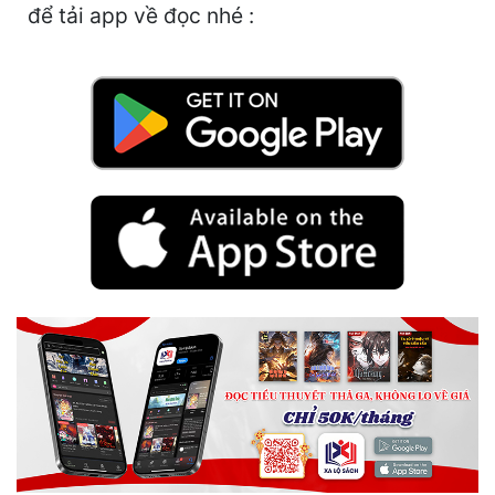
để tải app về đọc nhé :
Quân Sự
Sảng Văn
Sắc
Sủng
Thanh Xuân
Tiên Hiệp
Tiểu Thuyết
Trinh Thám
Triều Đấu
Trùng Sinh
Trọng Sinh