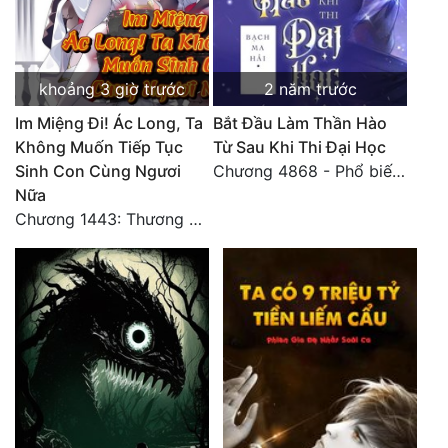
khoảng 3 giờ trước
2 năm trước
Im Miệng Đi! Ác Long, Ta
Bắt Đầu Làm Thần Hào
Không Muốn Tiếp Tục
Từ Sau Khi Thi Đại Học
Sinh Con Cùng Ngươi
Chương 4868 - Phổ biến Hạ Quốc tệ!
Nữa
Chương 1443: Thương Hoành Vạn Vật (Cuối cùng)