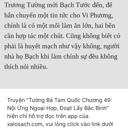
Trương Tường mời Bạch Tước đến, để
Mưu Mô
hắn chuyển một tin tức cho Vi Phương,
Mạt Thế
chính là có một mối làm ăn lớn, hai bên
Mỹ Thực
cần hợp tác một chút. Cũng không biết có
phải là huyết mạch như vậy không, người
Ngôn Tình
nhà họ Bạch khi làm chính sự đều không
Ngược
thích nói nhiều.
Nữ Cường
Nữ Phụ
Phong Thủy - Tâm Linh
Truyện "Tường Bá Tam Quốc Chương 49:
Phương Tây
Nội Ứng Ngoại Hợp, Đoạt Lấy Bắc Bình"
Phản Phái
hiện chỉ hỗ trợ đọc trên app của
xalosach.com, vui lòng click vào link dưới
Quan Trường