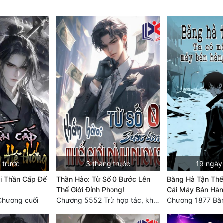
 trước
3 tháng trước
19 ngày
i Thần Cấp Đế
Thần Hào: Từ Số 0 Bước Lên
Băng Hà Tận Thế
g
Thế Giới Đỉnh Phong!
Cái Máy Bán Hàn
Chương cuối
Chương 5552 Trừ hợp tác, không còn cách nào khác!