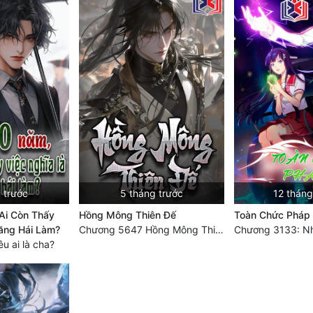
 trước
5 tháng trước
12 tháng
Ai Còn Thấy
Hồng Mông Thiên Đế
Toàn Chức Pháp
ăng Hái Làm?
Chương 5647 Hồng Mông Thiên Đế (HẾT)
u ai là cha?