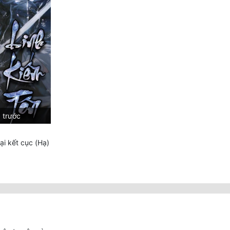
 trước
i kết cục (Hạ)