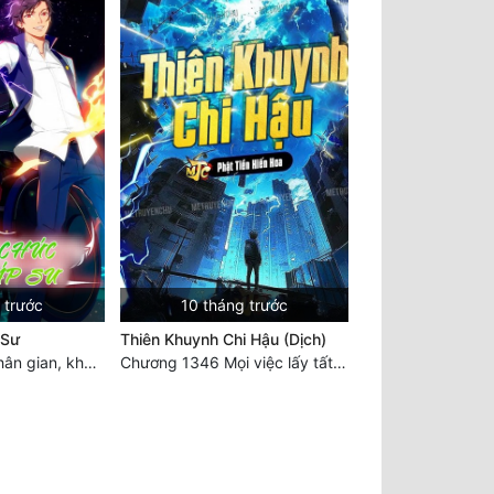
 trước
10 tháng trước
 Sư
Thiên Khuynh Chi Hậu (Dịch)
Chương 3133: Nhân gian, không thể trêu vào
Chương 1346 Mọi việc lấy tất - Đại Kết Cục (2)