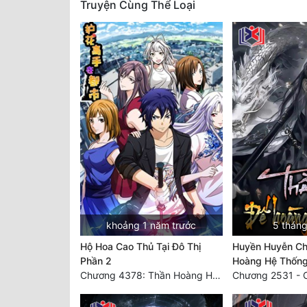
Truyện Cùng Thể Loại
khoảng 1 năm trước
5 tháng
Hộ Hoa Cao Thủ Tại Đô Thị
Huyền Huyễn Ch
Phần 2
Hoàng Hệ Thốn
Chương 4378: Thần Hoàng Hạ Thiên (Đại kết cục) (03)
Chương 2531 - 