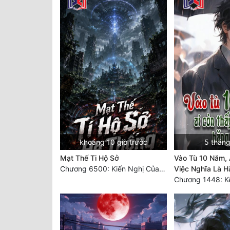
khoảng 10 giờ trước
5 tháng
Mạt Thế Ti Hộ Sở
Vào Tù 10 Năm, 
Chương 6500: Kiến Nghị Của Vân Lục
Việc Nghĩa Là H
Chương 1448: Kê