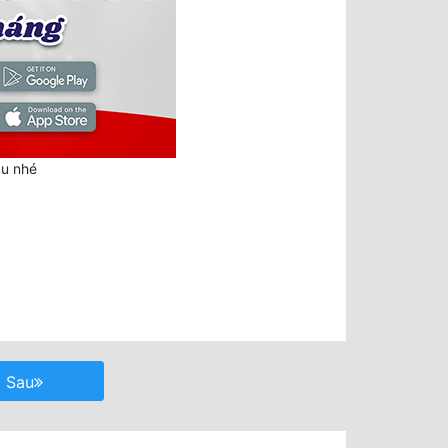
au nhé
Sau