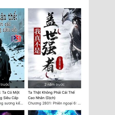
 trước
2 năm trước
: Ta Có Một
Ta Thật Không Phải Cái Thế
g Siêu Cấp
Cao Nhân (Dịch)
Chương 1877 Băng sương kết giới
Chương 2801: Phiên ngoại 6: Sau khi trở về, hạ du năm tháng. 3