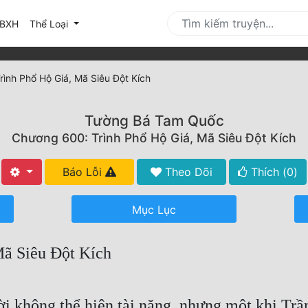
urrent)
BXH
Thể Loại
ình Phổ Hộ Giá, Mã Siêu Đột Kích
Tường Bá Tam Quốc
Chương 600: Trình Phổ Hộ Giá, Mã Siêu Đột Kích
Báo Lỗi
Theo Dõi
Thích (
0
)
Mục Lục
Mã Siêu Đột Kích
i không thể hiện tài năng, nhưng một khi Tr