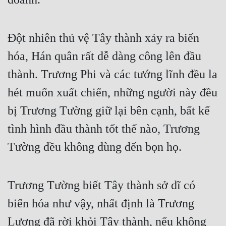
Hài Hước
Hệ Thống
Đột nhiên thủ vệ Tây thành xảy ra biến
Học Đường
hóa, Hán quân rất dễ dàng công lên đầu
Khoa Huyễn
thành. Trương Phi và các tướng lĩnh đều la
Khoa Huyễn Không Gian
hét muốn xuất chiến, những người này đều
Kinh Dị
bị Trương Tường giữ lại bên cạnh, bất kể
Kiếm Hiệp
tình hình đầu thành tốt thế nào, Trương
Kỳ Huyễn
Tường đều không dùng đến bọn họ.
Kỳ Ảo
Trương Tường biết Tây thành sở dĩ có
Linh Dị
biến hóa như vậy, nhất định là Trương
Làm Giàu
Lương đã rời khỏi Tây thành, nếu không
Lịch Sử