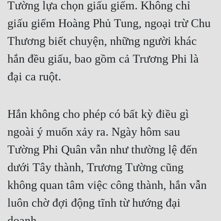
Tường lựa chọn giấu giếm. Không chỉ
Cổ Đại
giấu giếm Hoàng Phủ Tung, ngoại trừ Chu
Du Hí
Thương biết chuyện, những người khác
Dã Sử
hắn đều giấu, bao gồm cả Trương Phi là
Dị Giới
đại ca ruột.
Dị Năng
Gia Đấu
Hắn không cho phép có bất kỳ điều gì
Góc Nhìn Nam
ngoài ý muốn xảy ra. Ngày hôm sau
Góc Nhìn Nữ
Tường Phi Quân vẫn như thường lệ đến
Huyền Huyễn
dưới Tây thành, Trương Tường cũng
không quan tâm việc công thành, hắn vẫn
Huyền Nghi
luôn chờ đợi động tĩnh từ hướng đại
Huyền Ảo
doanh.