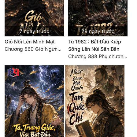
Đẹp
Đẹp Hiệp
7 ngày trước
29 ngày trước
Tính Cách Nhân Vật :
Gió Nổi Lên Minh Mạt
Từ 1982 : Bắt Đầu Kiếp
Chương 560 Gió Ngừng (Kết Cục)
Sống Lên Núi Săn Bắn
Cơ Trí
Chương 888 Phụ chương - Bạch Ngọc
Sát Phạt Quyết Đoán
Vô Sỉ
Điềm Đạm