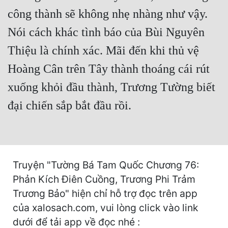
công thành sẽ không nhẹ nhàng như vậy.
Mưu Mô
Nói cách khác tình báo của Bùi Nguyên
Mạt Thế
Thiệu là chính xác. Mãi đến khi thủ vệ
Mỹ Thực
Hoàng Cân trên Tây thành thoáng cái rút
Ngôn Tình
xuống khỏi đầu thành, Trương Tường biết
Ngược
đại chiến sắp bắt đầu rồi.
Nữ Cường
Nữ Phụ
Phong Thủy - Tâm Linh
Truyện "Tường Bá Tam Quốc Chương 76:
Phản Kích Điên Cuồng, Trương Phi Trảm
Phương Tây
Trương Bảo" hiện chỉ hỗ trợ đọc trên app
Phản Phái
của xalosach.com, vui lòng click vào link
dưới để tải app về đọc nhé :
Quan Trường