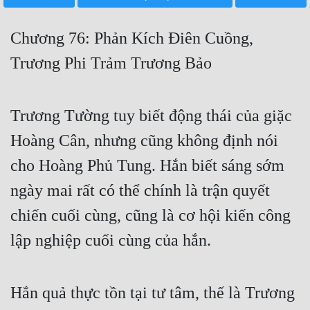
Free
Chương 76: Phản Kích Điên Cuồng,
Hậu Cung
Trương Phi Trảm Trương Bảo
Truyện Convert
Truyện Dịch
Trương Tường tuy biết động thái của giặc
Truyện Nhập Môn
Hoàng Cân, nhưng cũng không định nói
Truyện ngắn
cho Hoàng Phủ Tung. Hắn biết sáng sớm
Xa Lộ Dịch
ngày mai rất có thể chính là trận quyết
chiến cuối cùng, cũng là cơ hội kiến công
Cung Đấu
lập nghiệp cuối cùng của hắn.
Cạnh Kỹ
Hắn quả thực tồn tại tư tâm, thế là Trương
Cổ Tiên Hiệp