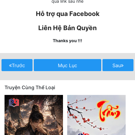
qua link sau nhé
Tu Chân
Hỗ trợ qua Facebook
Tu Tiên
Liên Hệ Bản Quyền
Tội Phạm
Thanks you !!!
Vô Địch
Võ Hiệp
Trước
Mục Lục
Sau
Võng Du
Xuyên Không
Truyện Cùng Thể Loại
Xuyên Nhanh
Xuyên Sách
Xuyên Thư
Điền Văn