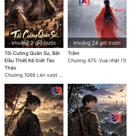
Đô Thị
Đông Phương
Đông Phương Huyền Huyễn
Đồng Nhân
khoảng 2 giờ trước
khoảng 24 giờ trước
Tối Cường Quân Sư, Bắt
Trẫm
Đầu Thiết Kế Giết Tào
Chương 475: Vua nhặt (1)
Cẩu Đạo Trường Sinh
Tháo
Chương 1066 Lén vượt Nam Bì, đánh thẳng Nghiệp Thành (2/2)
Ngự Thú
Truyện Nam
Truyện Nữ
Vô Địch Lưu
Xây Dựng Thế Lực
Đam Mỹ