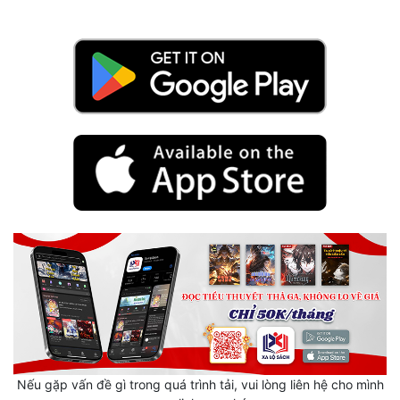
Quân Sự
Sảng Văn
Sắc
Sủng
Thanh Xuân
Tiên Hiệp
Tiểu Thuyết
Trinh Thám
Triều Đấu
Trùng Sinh
Trọng Sinh
Nếu gặp vấn đề gì trong quá trình tải, vui lòng liên hệ cho mình