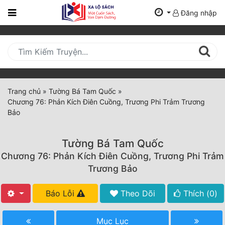
Đăng nhập
Trang
Chủ
Mới
Cập
Nhật
Trang chủ
»
Tường Bá Tam Quốc
»
(current)
Chương 76: Phản Kích Điên Cuồng, Trương Phi Trảm Trương
BXH
Bảo
Thể Loại
Tường Bá Tam Quốc
Chương 76: Phản Kích Điên Cuồng, Trương Phi Trảm
Tất Cả
Trương Bảo
Truyện Mới Ra
Báo Lỗi
Theo Dõi
Thích (
0
)
Hoàn Thành
Mục Lục