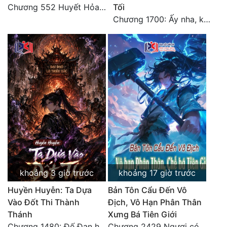
Chương 552 Huyết Hỏa Độn Hư, nhân quả chưa dứt
Tối
Chương 1700: Ấy nha, không có chuyện gì!
Đẹp
Đẹp Hiệp
Tính Cách Nhân Vật :
Cơ Trí
Sát Phạt Quyết Đoán
Vô Sỉ
Điềm Đạm
khoảng 3 giờ trước
khoảng 17 giờ trước
Huyền Huyễn: Ta Dựa
Bản Tôn Cẩu Đến Vô
Vào Đốt Thi Thành
Địch, Vô Hạn Phân Thân
Thánh
Xưng Bá Tiên Giới
Chương 1480: Đế Đan hiện
Chương 2429 Ngươi có tuệ nhãn? Ta có...