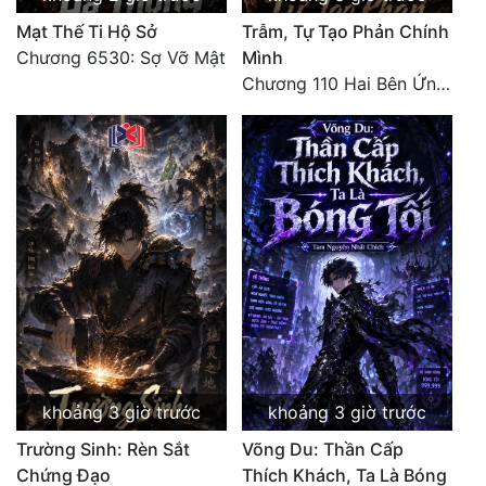
Đô Thị
Mạt Thế Ti Hộ Sở
Trẫm, Tự Tạo Phản Chính
Chương 6530: Sợ Vỡ Mật
Mình
Đông Phương
Chương 110 Hai Bên Ứng Phó
Đông Phương Huyền Huyễn
Đồng Nhân
Cẩu Đạo Trường Sinh
Ngự Thú
Truyện Nam
Truyện Nữ
Vô Địch Lưu
khoảng 3 giờ trước
khoảng 3 giờ trước
Xây Dựng Thế Lực
Trường Sinh: Rèn Sắt
Võng Du: Thần Cấp
Chứng Đạo
Thích Khách, Ta Là Bóng
Đam Mỹ