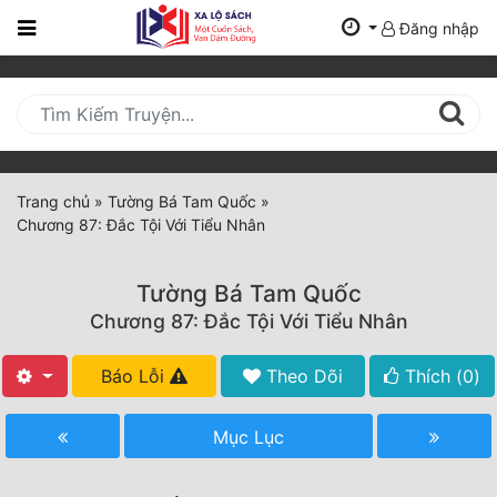
Đăng nhập
Trang
Chủ
Mới
Cập
Nhật
Trang chủ
»
Tường Bá Tam Quốc
»
(current)
Chương 87: Đắc Tội Với Tiểu Nhân
BXH
Thể Loại
Tường Bá Tam Quốc
Chương 87: Đắc Tội Với Tiểu Nhân
Tất Cả
Báo Lỗi
Theo Dõi
Thích (
0
)
Truyện Mới Ra
Mục Lục
Hoàn Thành