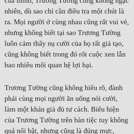
của mình, Trương Tường cũng không ngạc
Cổ Đại
nhiên, dù sao chỉ cần điều tra một chút là
Du Hí
ra. Mọi người ở cùng nhau cũng rất vui vẻ,
Dã Sử
nhưng không biết tại sao Trương Tường
Dị Giới
luôn cảm thấy nụ cười của họ rất giả tạo,
Dị Năng
cũng không biết trong đó rốt cuộc xen lẫn
bao nhiêu mối quan hệ lợi hại.
Gia Đấu
Góc Nhìn Nam
Trương Tường cũng không hiểu rõ, đành
Góc Nhìn Nữ
phải cùng mọi người ăn uống nói cười,
Huyền Huyễn
làm một khán giả đủ tư cách. Biểu hiện
Huyền Nghi
của Trương Tường trên bàn tiệc tuy không
Huyền Ảo
quá nổi bật, nhưng cũng là đúng mực,