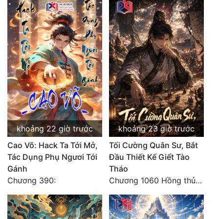
khoảng 22 giờ trước
khoảng 23 giờ trước
Cao Võ: Hack Ta Tới Mở,
Tối Cường Quân Sư, Bắt
Tác Dụng Phụ Ngươi Tới
Đầu Thiết Kế Giết Tào
Gánh
Tháo
Chương 390:
Chương 1060 Hồng thủy ngập trời, thời khắc tuyệt vọng (2/2)