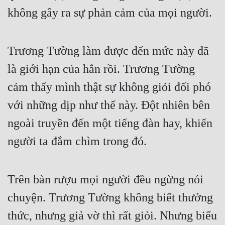
Hài Hước
không gây ra sự phản cảm của mọi người.
Hệ Thống
Học Đường
Trương Tường làm được đến mức này đã
Khoa Huyễn
là giới hạn của hắn rồi. Trương Tường
Khoa Huyễn Không Gian
cảm thấy mình thật sự không giỏi đối phó
với những dịp như thế này. Đột nhiên bên
Kinh Dị
ngoài truyền đến một tiếng đàn hay, khiến
Kiếm Hiệp
người ta đắm chìm trong đó.
Kỳ Huyễn
Kỳ Ảo
Trên bàn rượu mọi người đều ngừng nói
Linh Dị
chuyện. Trương Tường không biết thưởng
Làm Giàu
thức, nhưng giả vờ thì rất giỏi. Nhưng biểu
Lịch Sử