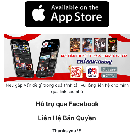
Quân Sự
Sảng Văn
Sắc
Sủng
Thanh Xuân
Tiên Hiệp
Tiểu Thuyết
Nếu gặp vấn đề gì trong quá trình tải, vui lòng liên hệ cho mình
qua link sau nhé
Trinh Thám
Hỗ trợ qua Facebook
Triều Đấu
Trùng Sinh
Liên Hệ Bản Quyền
Trọng Sinh
Thanks you !!!