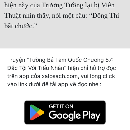
hiện này của Trương Tường lại bị Viên
Mưu Mô
Thuật nhìn thấy, nói một câu: “Đông Thi
Mạt Thế
bắt chước.”
Mỹ Thực
Ngôn Tình
Ngược
Truyện "Tường Bá Tam Quốc Chương 87:
Đắc Tội Với Tiểu Nhân" hiện chỉ hỗ trợ đọc
Nữ Cường
trên app của xalosach.com, vui lòng click
Nữ Phụ
vào link dưới để tải app về đọc nhé :
Phong Thủy - Tâm Linh
Phương Tây
Phản Phái
Quan Trường