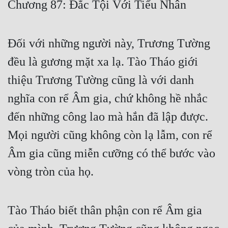
Chương 87: Đắc Tội Với Tiểu Nhân
Free
Hậu Cung
Đối với những người này, Trương Tường
Truyện Convert
đều là gương mặt xa lạ. Tào Tháo giới
Truyện Dịch
thiệu Trương Tường cũng là với danh
nghĩa con rể Âm gia, chứ không hề nhắc
Truyện Nhập Môn
đến những công lao mà hắn đã lập được.
Truyện ngắn
Mọi người cũng không còn lạ lẫm, con rể
Xa Lộ Dịch
Âm gia cũng miễn cưỡng có thể bước vào
vòng tròn của họ.
Cung Đấu
Cạnh Kỹ
Tào Tháo biết thân phận con rể Âm gia
Cổ Tiên Hiệp