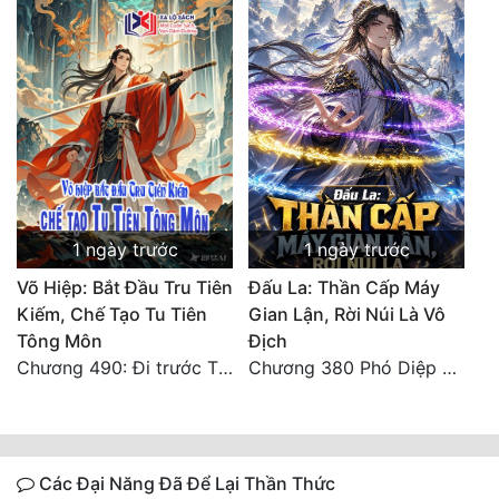
1 ngày trước
1 ngày trước
Võ Hiệp: Bắt Đầu Tru Tiên
Đấu La: Thần Cấp Máy
Kiếm, Chế Tạo Tu Tiên
Gian Lận, Rời Núi Là Vô
Tông Môn
Địch
Chương 490: Đi trước Thương trường Địa Hạ, thắng lợi trở về.
Chương 380 Phó Diệp dẫn toàn tộc Hồn Thú di chuyển đến Sâm La Tinh, chúng thần Thần Giới kinh ngạc!
Các Đại Năng Đã Để Lại Thần Thức