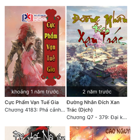
Đẹp
Đẹp Hiệp
Tính Cách Nhân Vật :
Cơ Trí
Sát Phạt Quyết Đoán
Vô Sỉ
khoảng 1 năm trước
2 năm trước
Điềm Đạm
Cực Phẩm Vạn Tuế Gia
Đường Nhân Đích Xan
Chương 4183: Phá cảnh Chí Đạo cảnh hậu kỳ
Trác (Dịch)
Chương Q7 - 379: Đại kết cục: Về nhà là phải vui vẻ. (2)