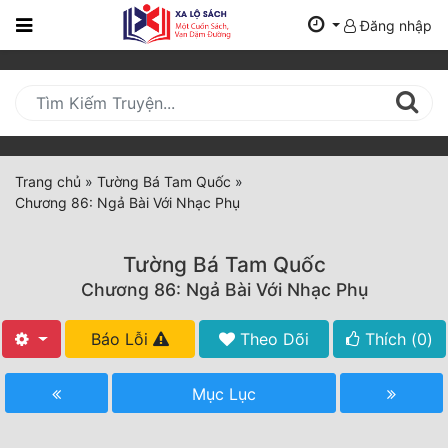
Đăng nhập
Trang
Chủ
Mới
Cập
Nhật
Trang chủ
»
Tường Bá Tam Quốc
»
(current)
Chương 86: Ngả Bài Với Nhạc Phụ
BXH
Thể Loại
Tường Bá Tam Quốc
Chương 86: Ngả Bài Với Nhạc Phụ
Tất Cả
Báo Lỗi
Theo Dõi
Thích (
0
)
Truyện Mới Ra
Mục Lục
Hoàn Thành