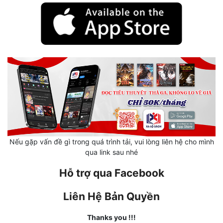
Quân Sự
Sảng Văn
Sắc
Sủng
Thanh Xuân
Tiên Hiệp
Tiểu Thuyết
Nếu gặp vấn đề gì trong quá trình tải, vui lòng liên hệ cho mình
qua link sau nhé
Trinh Thám
Hỗ trợ qua Facebook
Triều Đấu
Trùng Sinh
Liên Hệ Bản Quyền
Trọng Sinh
Thanks you !!!