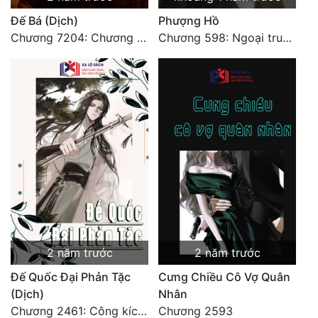
Đô Thị
Đế Bá (Dịch)
Phượng Hồ
Chương 7204: Chương 7204
Chương 598: Ngoại truyện: Tiểu Tiểu Ký
Đông Phương
Đông Phương Huyền Huyễn
Đồng Nhân
Cẩu Đạo Trường Sinh
Ngự Thú
Truyện Nam
Truyện Nữ
2 năm trước
2 năm trước
Vô Địch Lưu
Đế Quốc Đại Phản Tặc
Cưng Chiều Cô Vợ Quân
Xây Dựng Thế Lực
(Dịch)
Nhân
Chương 2461: Công kích đại doanh!
Chương 2593
Đam Mỹ