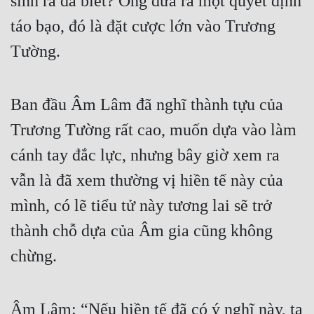
sinh ra đã biết? Ông đưa ra một quyết định
Cổ Đại
táo bạo, đó là đặt cược lớn vào Trương
Du Hí
Tường.
Dã Sử
Dị Giới
Ban đầu Âm Lâm đã nghĩ thành tựu của
Dị Năng
Trương Tường rất cao, muốn dựa vào làm
Gia Đấu
cánh tay đắc lực, nhưng bây giờ xem ra
vẫn là đã xem thường vị hiền tế này của
Góc Nhìn Nam
mình, có lẽ tiểu tử này tương lai sẽ trở
Góc Nhìn Nữ
thành chỗ dựa của Âm gia cũng không
Huyền Huyễn
chừng.
Huyền Nghi
Huyền Ảo
Âm Lâm: “Nếu hiền tế đã có ý nghĩ này, ta