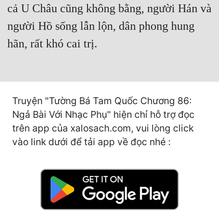
cả U Châu cũng không bằng, người Hán và
Mưu Mô
người Hồ sống lẫn lộn, dân phong hung
Mạt Thế
hãn, rất khó cai trị.
Mỹ Thực
Ngôn Tình
Ngược
Truyện "Tường Bá Tam Quốc Chương 86:
Ngả Bài Với Nhạc Phụ" hiện chỉ hỗ trợ đọc
Nữ Cường
trên app của xalosach.com, vui lòng click
Nữ Phụ
vào link dưới để tải app về đọc nhé :
Phong Thủy - Tâm Linh
Phương Tây
Phản Phái
Quan Trường