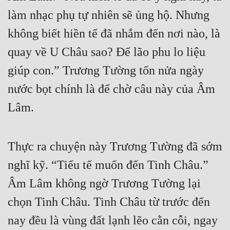
Hài Hước
làm nhạc phụ tự nhiên sẽ ủng hộ. Nhưng
Hệ Thống
không biết hiền tế đã nhắm đến nơi nào, là
Học Đường
quay về U Châu sao? Để lão phu lo liệu
Khoa Huyễn
giúp con.” Trương Tường tốn nửa ngày
Khoa Huyễn Không Gian
nước bọt chính là để chờ câu này của Âm
Lâm.
Kinh Dị
Kiếm Hiệp
Thực ra chuyện này Trương Tường đã sớm
Kỳ Huyễn
nghĩ kỹ. “Tiểu tế muốn đến Tinh Châu.”
Kỳ Ảo
Âm Lâm không ngờ Trương Tường lại
Linh Dị
chọn Tinh Châu. Tinh Châu từ trước đến
Làm Giàu
nay đều là vùng đất lạnh lẽo cằn cỗi, ngay
Lịch Sử