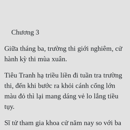
Free
Hậu Cung
Truyện Convert
Truyện Dịch
Giữa tháng ba, trường thi giới nghiêm, cử 
Truyện Nhập Môn
Truyện ngắn
Tiêu Tranh hạ triều liền đi tuần tra trường 
Xa Lộ Dịch
thi, đến khi bước ra khỏi cánh cổng lớn 
màu đỏ thì lại mang dáng vẻ lo lắng tiều 
Cung Đấu
Cạnh Kỹ
Sĩ tử tham gia khoa cử năm nay so với ba 
Cổ Tiên Hiệp