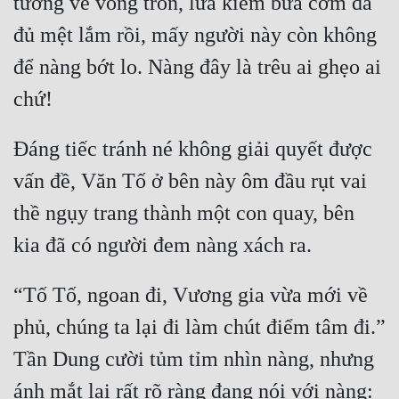
tường vẽ vòng tròn, lừa kiếm bữa cơm đã 
đủ mệt lắm rồi, mấy người này còn không 
để nàng bớt lo. Nàng đây là trêu ai ghẹo ai 
Đáng tiếc tránh né không giải quyết được 
vấn đề, Văn Tố ở bên này ôm đầu rụt vai 
thề ngụy trang thành một con quay, bên 
“Tố Tố, ngoan đi, Vương gia vừa mới về 
phủ, chúng ta lại đi làm chút điểm tâm đi.” 
Tần Dung cười tủm tỉm nhìn nàng, nhưng 
ánh mắt lại rất rõ ràng đang nói với nàng: 