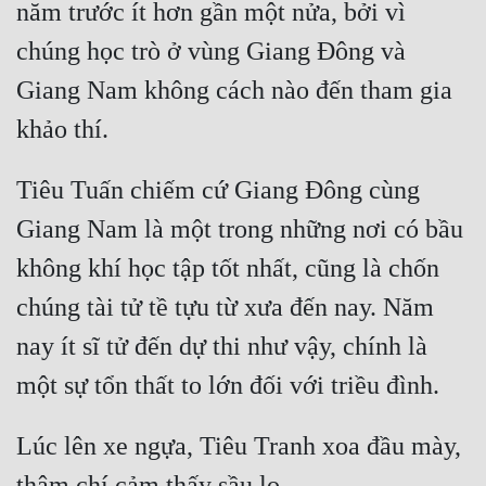
năm trước ít hơn gần một nửa, bởi vì 
Cổ Đại
chúng học trò ở vùng Giang Đông và 
Du Hí
Giang Nam không cách nào đến tham gia 
Dã Sử
Dị Giới
Tiêu Tuấn chiếm cứ Giang Đông cùng 
Dị Năng
Giang Nam là một trong những nơi có bầu 
Gia Đấu
không khí học tập tốt nhất, cũng là chốn 
Góc Nhìn Nam
chúng tài tử tề tựu từ xưa đến nay. Năm 
Góc Nhìn Nữ
nay ít sĩ tử đến dự thi như vậy, chính là 
Huyền Huyễn
Huyền Nghi
Lúc lên xe ngựa, Tiêu Tranh xoa đầu mày, 
Huyền Ảo