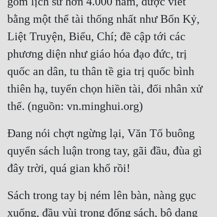
gồm lịch sử hơn 4.000 năm, được viết 
bằng một thể tài thống nhất như Bổn Kỷ, 
Liệt Truyện, Biểu, Chí; đề cập tới các 
phương diện như giáo hóa đạo đức, trị 
quốc an dân, tu thân tề gia trị quốc bình 
thiên hạ, tuyển chọn hiền tài, đối nhân xử 
Đang nói chợt ngừng lại, Văn Tố buông 
quyển sách luận trong tay, gãi đầu, đùa gì 
Sách trong tay bị ném lên bàn, nàng gục 
xuống, đầu vùi trong đống sách, bộ dạng 