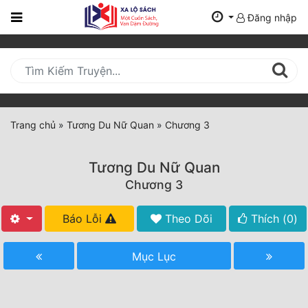
Đăng nhập
Trang
Chủ
Mới
Cập
Nhật
Trang chủ
»
Tương Du Nữ Quan
»
Chương 3
(current)
BXH
Tương Du Nữ Quan
Thể Loại
Chương 3
Báo Lỗi
Theo Dõi
Thích (
0
)
Tất Cả
Truyện Mới Ra
Mục Lục
Hoàn Thành