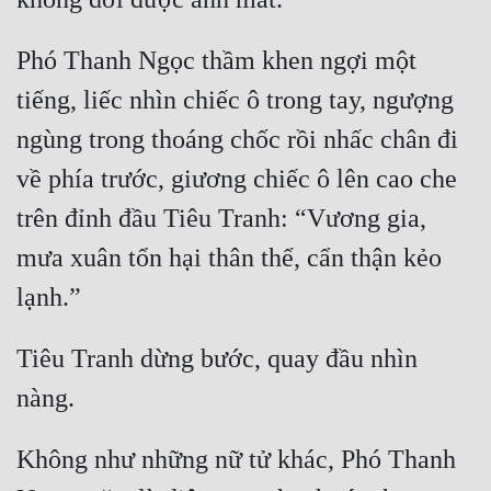
Tu Chân
Phó Thanh Ngọc thầm khen ngợi một 
Tu Tiên
tiếng, liếc nhìn chiếc ô trong tay, ngượng 
Tội Phạm
ngùng trong thoáng chốc rồi nhấc chân đi 
Vô Địch
về phía trước, giương chiếc ô lên cao che 
Võ Hiệp
trên đỉnh đầu Tiêu Tranh: “Vương gia, 
Võng Du
mưa xuân tổn hại thân thể, cẩn thận kẻo 
Xuyên Không
Xuyên Nhanh
Tiêu Tranh dừng bước, quay đầu nhìn 
Xuyên Sách
Xuyên Thư
Không như những nữ tử khác, Phó Thanh 
Điền Văn