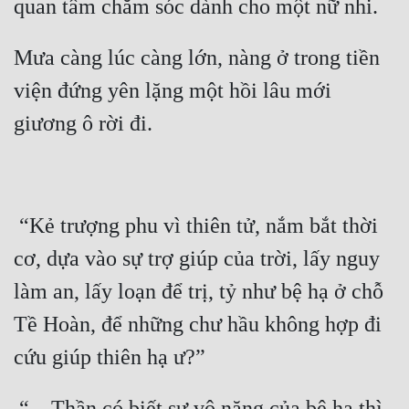
Mưa càng lúc càng lớn, nàng ở trong tiền 
viện đứng yên lặng một hồi lâu mới 
 “Kẻ trượng phu vì thiên tử, nắm bắt thời 
cơ, dựa vào sự trợ giúp của trời, lấy nguy 
làm an, lấy loạn để trị, tỷ như bệ hạ ở chỗ 
Tề Hoàn, để những chư hầu không hợp đi 
 “... Thần có biết sự vô năng của bệ hạ thì 