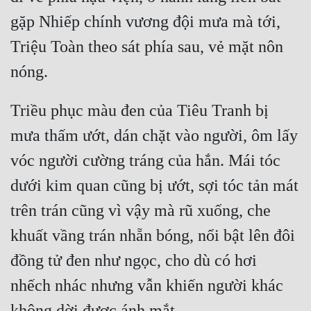
gặp Nhiếp chính vương đội mưa mà tới, 
Quân Sự
Triệu Toàn theo sát phía sau, vẻ mặt nôn 
Sảng Văn
Sắc
Sủng
Triều phục màu đen của Tiêu Tranh bị 
Thanh Xuân
mưa thấm ướt, dán chặt vào người, ôm lấy 
vóc người cường tráng của hắn. Mái tóc 
Tiên Hiệp
dưới kim quan cũng bị ướt, sợi tóc tản mát 
Tiểu Thuyết
trên trán cũng vì vậy mà rũ xuống, che 
Trinh Thám
khuất vầng trán nhẵn bóng, nổi bật lên đôi 
Triều Đấu
đồng tử đen như ngọc, cho dù có hơi 
Trùng Sinh
nhếch nhác nhưng vẫn khiến người khác 
Trọng Sinh