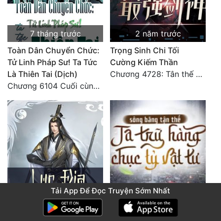
7 tháng trước
2 năm trước
Toàn Dân Chuyển Chức:
Trọng Sinh Chi Tối
Tử Linh Pháp Sư! Ta Tức
Cường Kiếm Thần
Là Thiên Tai (Dịch)
Chương 4728: Tân thế giới (đại kết cục) (10)
Chương 6104 Cuối cùng (HẾT)
Tải App Để Đọc Truyện Sớm Nhất