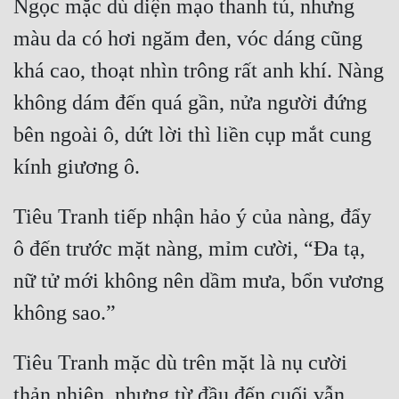
Ngọc mặc dù diện mạo thanh tú, nhưng 
Đô Thị
màu da có hơi ngăm đen, vóc dáng cũng 
Đông Phương
khá cao, thoạt nhìn trông rất anh khí. Nàng 
Đông Phương Huyền Huyễn
không dám đến quá gần, nửa người đứng 
Đồng Nhân
bên ngoài ô, dứt lời thì liền cụp mắt cung 
Cẩu Đạo Trường Sinh
Tiêu Tranh tiếp nhận hảo ý của nàng, đẩy 
Ngự Thú
ô đến trước mặt nàng, mỉm cười, “Đa tạ, 
Truyện Nam
nữ tử mới không nên dầm mưa, bổn vương 
Truyện Nữ
Vô Địch Lưu
Tiêu Tranh mặc dù trên mặt là nụ cười 
Xây Dựng Thế Lực
thản nhiên, nhưng từ đầu đến cuối vẫn 
Đam Mỹ