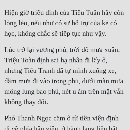
Mưu Mô
Hiện giờ triều đình của Tiêu Tuấn hãy còn 
lỏng lẻo, nếu như có sự hỗ trợ của kẻ có 
Mạt Thế
Mỹ Thực
Ngôn Tình
Lúc trở lại vương phủ, trời đổ mưa xuân. 
Ngược
Triệu Toàn định sai hạ nhân đi lấy ô, 
Nữ Cường
nhưng Tiêu Tranh đã tự mình xuống xe, 
dầm mưa đi vào trong phủ, dưới màn mưa 
Nữ Phụ
mông lung bao phủ, nét u ám trên mặt vẫn 
Phong Thủy - Tâm Linh
Phương Tây
Phản Phái
Phó Thanh Ngọc cầm ô từ tiền viện định 
Quan Trường
đi về phía hậu viện, ở hành lang liền bắt 