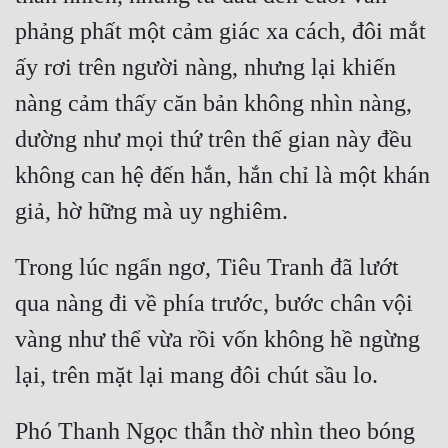
phảng phất một cảm giác xa cách, đôi mắt 
Đẹp
ấy rơi trên người nàng, nhưng lại khiến 
Đẹp Hiệp
nàng cảm thấy căn bản không nhìn nàng, 
Tính Cách Nhân Vật :
dường như mọi thứ trên thế gian này đều 
không can hệ đến hắn, hắn chỉ là một khán 
Cơ Trí
Sát Phạt Quyết Đoán
Vô Sỉ
Trong lúc ngẩn ngơ, Tiêu Tranh đã lướt 
Điềm Đạm
qua nàng đi về phía trước, bước chân vội 
vàng như thể vừa rồi vốn không hề ngừng 
Phó Thanh Ngọc thẫn thờ nhìn theo bóng 