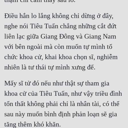
Hài Hước
Hệ Thống
Điều hắn lo lắng không chỉ dừng ở đây, 
Học Đường
nghe nói Tiêu Tuấn chẳng những cắt đứt 
liên lạc giữa Giang Đông và Giang Nam 
Khoa Huyễn
với bên ngoài mà còn muốn tự mình tổ 
Khoa Huyễn Không Gian
chức khoa cử, khai khoa chọn sĩ, nghiễm 
Kinh Dị
Kiếm Hiệp
Kỳ Huyễn
Mấy sĩ tử đó nếu như thật sự tham gia 
khoa cử của Tiêu Tuấn, như vậy triều đình 
Kỳ Ảo
tổn thất không phải chỉ là nhân tài, có thể 
Linh Dị
sau này muốn bình định phản loạn sẽ gia 
Làm Giàu
Lịch Sử