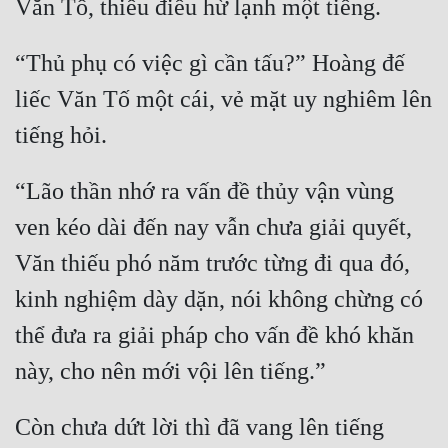
Mưu Mô
“Thủ phụ có việc gì cần tấu?” Hoàng đế 
Mạt Thế
liếc Văn Tố một cái, vẻ mặt uy nghiêm lên 
Mỹ Thực
Ngôn Tình
“Lão thần nhớ ra vấn đề thủy vận vùng 
Ngược
ven kéo dài đến nay vẫn chưa giải quyết, 
Nữ Cường
Văn thiếu phó năm trước từng đi qua đó, 
Nữ Phụ
kinh nghiệm dày dặn, nói không chừng có 
Phong Thủy - Tâm Linh
thể đưa ra giải pháp cho vấn đề khó khăn 
Phương Tây
Phản Phái
Còn chưa dứt lời thì đã vang lên tiếng 
Quan Trường