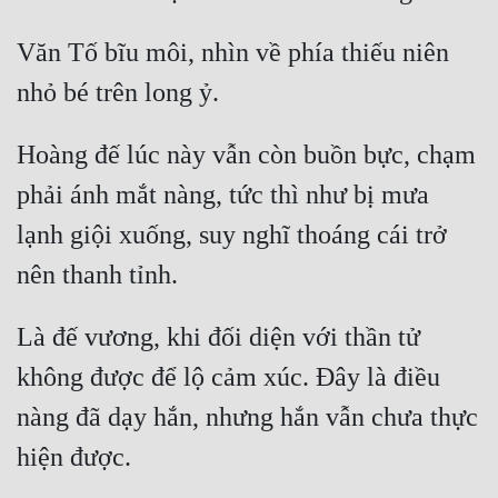
Cổ Đại
Văn Tố bĩu môi, nhìn về phía thiếu niên 
Du Hí
Dã Sử
Dị Giới
Hoàng đế lúc này vẫn còn buồn bực, chạm 
phải ánh mắt nàng, tức thì như bị mưa 
Dị Năng
lạnh giội xuống, suy nghĩ thoáng cái trở 
Gia Đấu
Góc Nhìn Nam
Góc Nhìn Nữ
Là đế vương, khi đối diện với thần tử 
Huyền Huyễn
không được để lộ cảm xúc. Đây là điều 
nàng đã dạy hắn, nhưng hắn vẫn chưa thực 
Huyền Nghi
Huyền Ảo