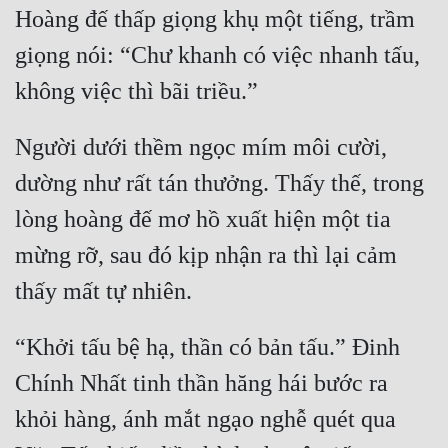
Hài Hước
Hoàng đế thấp giọng khụ một tiếng, trầm 
Hệ Thống
giọng nói: “Chư khanh có việc nhanh tấu, 
Học Đường
Khoa Huyễn
Người dưới thềm ngọc mím môi cười, 
Khoa Huyễn Không Gian
dường như rất tán thưởng. Thấy thế, trong 
Kinh Dị
lòng hoàng đế mơ hồ xuất hiện một tia 
Kiếm Hiệp
mừng rỡ, sau đó kịp nhận ra thì lại cảm 
Kỳ Huyễn
Kỳ Ảo
“Khởi tấu bệ hạ, thần có bản tấu.” Đinh 
Linh Dị
Chính Nhất tinh thần hăng hái bước ra 
Làm Giàu
khỏi hàng, ánh mắt ngạo nghễ quét qua 
Lịch Sử