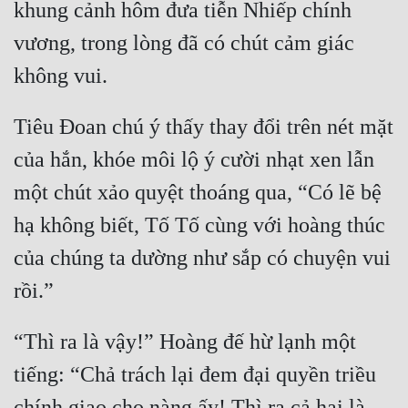
khung cảnh hôm đưa tiễn Nhiếp chính 
vương, trong lòng đã có chút cảm giác 
Tiêu Đoan chú ý thấy thay đổi trên nét mặt 
của hắn, khóe môi lộ ý cười nhạt xen lẫn 
một chút xảo quyệt thoáng qua, “Có lẽ bệ 
hạ không biết, Tố Tố cùng với hoàng thúc 
của chúng ta dường như sắp có chuyện vui 
“Thì ra là vậy!” Hoàng đế hừ lạnh một 
tiếng: “Chả trách lại đem đại quyền triều 
chính giao cho nàng ấy! Thì ra cả hai là 