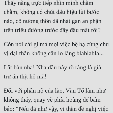
Thấy nàng trực tiếp nhìn mình chằm 
Đô Thị
chằm, không có chút dấu hiệu lùi bước 
Đông Phương
nào, cô nương thôn dã nhát gan an phận 
Đông Phương Huyền Huyễn
Đồng Nhân
Còn nói cái gì mà mọi việc bệ hạ cùng chư 
Cẩu Đạo Trường Sinh
Ngự Thú
Lật bàn nha! Nha đầu này rõ ràng là giả 
Truyện Nam
Truyện Nữ
Đối với phẫn nộ của lão, Văn Tố làm như 
Vô Địch Lưu
không thấy, quay về phía hoàng đế bẩm 
Xây Dựng Thế Lực
báo: “Nếu đã như vậy, vi thần đề nghị việc 
Đam Mỹ