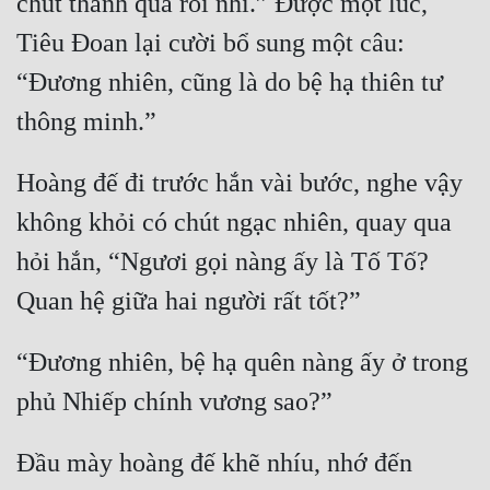
chút thành quả rồi nhỉ.” Được một lúc, 
Tiêu Đoan lại cười bổ sung một câu: 
“Đương nhiên, cũng là do bệ hạ thiên tư 
Hoàng đế đi trước hắn vài bước, nghe vậy 
không khỏi có chút ngạc nhiên, quay qua 
hỏi hắn, “Ngươi gọi nàng ấy là Tố Tố? 
“Đương nhiên, bệ hạ quên nàng ấy ở trong 
Đầu mày hoàng đế khẽ nhíu, nhớ đến 