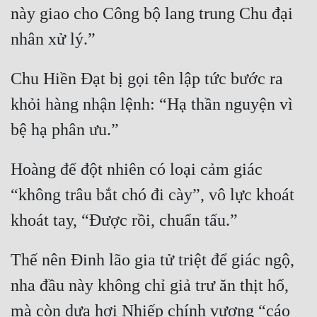
này giao cho Công bộ lang trung Chu đại 
Đẹp
Đẹp Hiệp
Chu Hiền Đạt bị gọi tên lập tức bước ra 
Tính Cách Nhân Vật :
khỏi hàng nhận lệnh: “Hạ thần nguyện vì 
Cơ Trí
Sát Phạt Quyết Đoán
Hoàng đế đột nhiên có loại cảm giác 
Vô Sỉ
“không trâu bắt chó đi cày”, vô lực khoát 
Điềm Đạm
Thế nên Đinh lão gia tử triệt để giác ngộ, 
nha đầu này không chỉ giả trư ăn thịt hổ, 
mà còn dựa hơi Nhiếp chính vương “cáo 