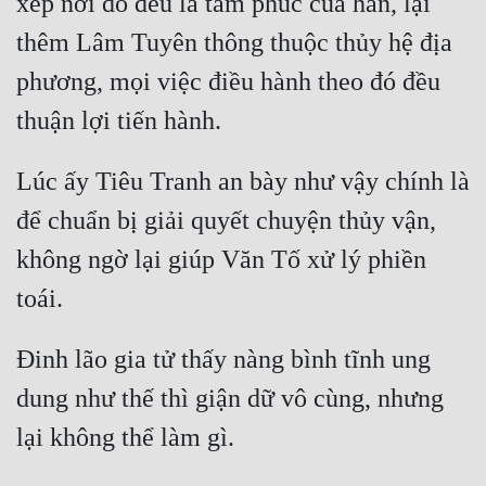
xếp nơi đó đều là tâm phúc của hắn, lại 
Tu Chân
thêm Lâm Tuyên thông thuộc thủy hệ địa 
Tu Tiên
phương, mọi việc điều hành theo đó đều 
Tội Phạm
Vô Địch
Lúc ấy Tiêu Tranh an bày như vậy chính là 
Võ Hiệp
để chuẩn bị giải quyết chuyện thủy vận, 
Võng Du
không ngờ lại giúp Văn Tố xử lý phiền 
Xuyên Không
Xuyên Nhanh
Đinh lão gia tử thấy nàng bình tĩnh ung 
Xuyên Sách
dung như thế thì giận dữ vô cùng, nhưng 
Xuyên Thư
Điền Văn