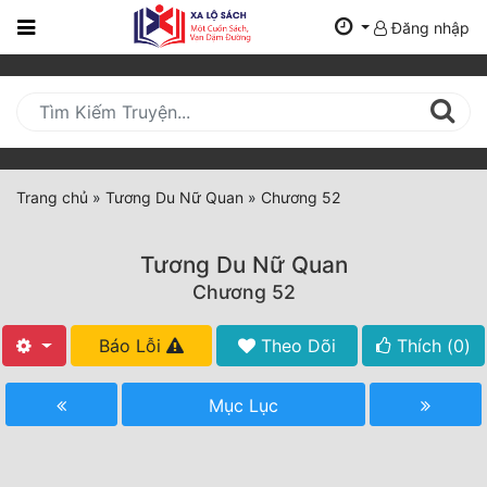
Đăng nhập
Trang
Chủ
Mới
Cập
Nhật
Trang chủ
»
Tương Du Nữ Quan
»
Chương 52
(current)
BXH
Tương Du Nữ Quan
Thể Loại
Chương 52
Báo Lỗi
Theo Dõi
Thích (
0
)
Tất Cả
Truyện Mới Ra
Mục Lục
Hoàn Thành