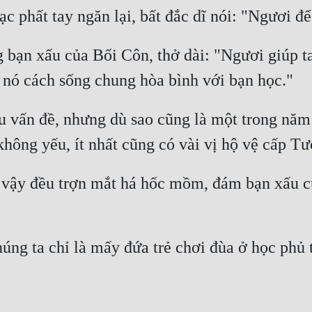
ạn xấu của Bối Côn, thở dài: "Ngươi giúp ta 
 vấn đề, nhưng dù sao cũng là một trong năm 
vậy đều trợn mắt há hốc mồm, đám bạn xấu củ
úng ta chỉ là mấy đứa trẻ chơi đùa ở học phủ t