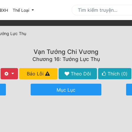
urrent)
BXH
Thể Loại
ướng Lực Thụ
Vạn Tướng Chi Vương
Chương 16: Tướng Lực Thụ
Báo Lỗi
Theo Dõi
Thích (
0
)
Mục Lục