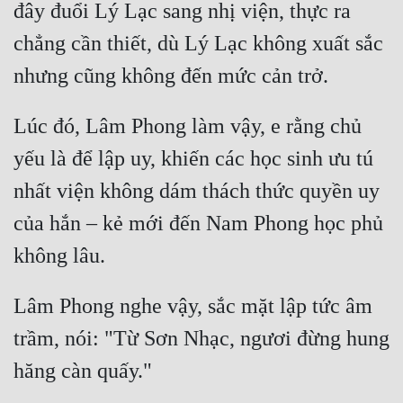
đây đuổi Lý Lạc sang nhị viện, thực ra 
Quân Sự
chẳng cần thiết, dù Lý Lạc không xuất sắc 
Sảng Văn
Sắc
Lúc đó, Lâm Phong làm vậy, e rằng chủ 
Sủng
yếu là để lập uy, khiến các học sinh ưu tú 
Thanh Xuân
nhất viện không dám thách thức quyền uy 
Tiên Hiệp
của hắn – kẻ mới đến Nam Phong học phủ 
Tiểu Thuyết
Trinh Thám
Lâm Phong nghe vậy, sắc mặt lập tức âm 
Triều Đấu
trầm, nói: "Từ Sơn Nhạc, ngươi đừng hung 
Trùng Sinh
Trọng Sinh