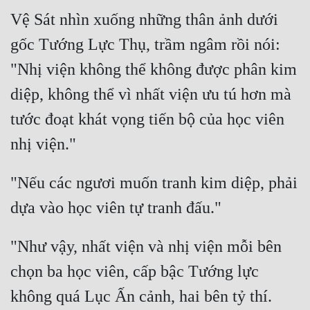
Đô Thị
Vệ Sát nhìn xuống những thân ảnh dưới 
Đông Phương
gốc Tướng Lực Thụ, trầm ngâm rồi nói: 
Đông Phương Huyền Huyễn
"Nhị viện không thể không được phân kim 
diệp, không thể vì nhất viện ưu tú hơn mà 
Đồng Nhân
tước đoạt khát vọng tiến bộ của học viên 
Cẩu Đạo Trường Sinh
Ngự Thú
"Nếu các ngươi muốn tranh kim diệp, phải 
Truyện Nam
Truyện Nữ
"Như vậy, nhất viện và nhị viện mỗi bên 
Vô Địch Lưu
chọn ba học viên, cấp bậc Tướng lực 
Xây Dựng Thế Lực
không quá Lục Ấn cảnh, hai bên tỷ thí. 
Đam Mỹ