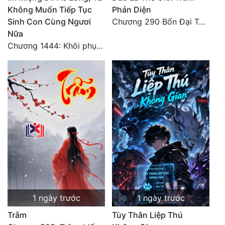
Không Muốn Tiếp Tục
Phản Diện
Sinh Con Cùng Ngươi
Chương 290 Bốn Đại Tông Môn Đơn Thuộc Tính Vô Cùng Thê Lương
Nữa
Chương 1444: Khôi phục quỹ đạo
1 ngày trước
1 ngày trước
Trẫm
Tùy Thân Liệp Thú