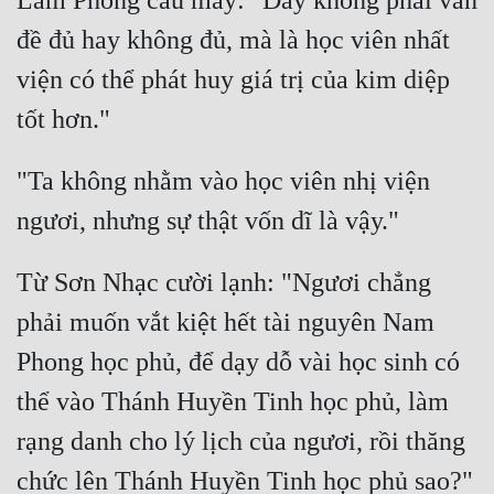
Lâm Phong cau mày: "Đây không phải vấn 
Hài Hước
đề đủ hay không đủ, mà là học viên nhất 
Hệ Thống
viện có thể phát huy giá trị của kim diệp 
Học Đường
Khoa Huyễn
"Ta không nhằm vào học viên nhị viện 
Khoa Huyễn Không Gian
Kinh Dị
Kiếm Hiệp
Từ Sơn Nhạc cười lạnh: "Ngươi chẳng 
Kỳ Huyễn
phải muốn vắt kiệt hết tài nguyên Nam 
Phong học phủ, để dạy dỗ vài học sinh có 
Kỳ Ảo
thể vào Thánh Huyền Tinh học phủ, làm 
Linh Dị
rạng danh cho lý lịch của ngươi, rồi thăng 
Làm Giàu
Lịch Sử