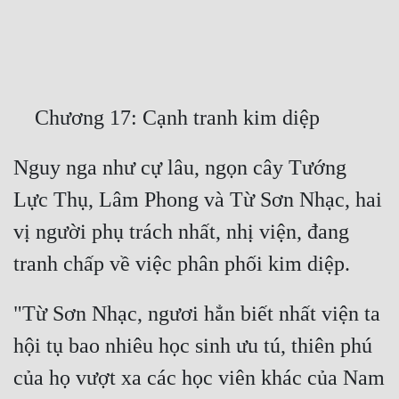
Free
Hậu Cung
Truyện Convert
Truyện Dịch
Nguy nga như cự lâu, ngọn cây Tướng 
Truyện Nhập Môn
Lực Thụ, Lâm Phong và Từ Sơn Nhạc, hai 
Truyện ngắn
vị người phụ trách nhất, nhị viện, đang 
Xa Lộ Dịch
Cung Đấu
"Từ Sơn Nhạc, ngươi hẳn biết nhất viện ta 
Cạnh Kỹ
hội tụ bao nhiêu học sinh ưu tú, thiên phú 
của họ vượt xa các học viên khác của Nam 
Cổ Tiên Hiệp