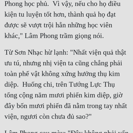
Phong học phủ.  Vì vậy, nếu cho họ điều 
Cổ Đại
kiện tu luyện tốt hơn, thành quả họ đạt 
Du Hí
được sẽ vượt trội hẳn những học viên 
Dã Sử
Dị Giới
Từ Sơn Nhạc hừ lạnh: "Nhất viện quả thật 
Dị Năng
ưu tú, nhưng nhị viện ta cũng chẳng phải 
Gia Đấu
toàn phế vật không xứng hưởng thụ kim 
Góc Nhìn Nam
diệp.  Huống chi, trên Tướng Lực Thụ 
Góc Nhìn Nữ
tổng cộng năm mươi phiến kim diệp, giờ 
Huyền Huyễn
đây bốn mươi phiến đã nằm trong tay nhất 
Huyền Nghi
Huyền Ảo