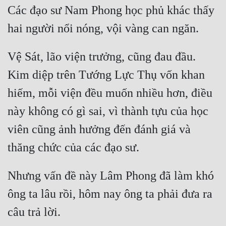
Các đạo sư Nam Phong học phủ khác thấy 
Tu Chân
Tu Tiên
Tội Phạm
Vệ Sát, lão viện trưởng, cũng đau đầu. 
Vô Địch
Kim diệp trên Tướng Lực Thụ vốn khan 
hiếm, mỗi viện đều muốn nhiều hơn, điều 
Võ Hiệp
này không có gì sai, vì thành tựu của học 
Võng Du
viên cũng ảnh hưởng đến đánh giá và 
Xuyên Không
Xuyên Nhanh
Xuyên Sách
Nhưng vấn đề này Lâm Phong đã làm khó 
ông ta lâu rồi, hôm nay ông ta phải đưa ra 
Xuyên Thư
Điền Văn