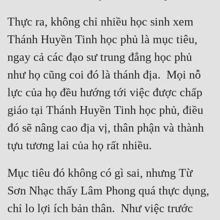
Mưu Mô
Thực ra, không chỉ nhiều học sinh xem 
Thánh Huyền Tinh học phủ là mục tiêu, 
Mạt Thế
ngay cả các đạo sư trung đẳng học phủ 
Mỹ Thực
như họ cũng coi đó là thánh địa.  Mọi nỗ 
Ngôn Tình
lực của họ đều hướng tới việc được chấp 
Ngược
giáo tại Thánh Huyền Tinh học phủ, điều 
Nữ Cường
đó sẽ nâng cao địa vị, thân phận và thành 
Nữ Phụ
Phong Thủy - Tâm Linh
Mục tiêu đó không có gì sai, nhưng Từ 
Phương Tây
Sơn Nhạc thấy Lâm Phong quá thực dụng, 
Phản Phái
chỉ lo lợi ích bản thân.  Như việc trước 
Quan Trường