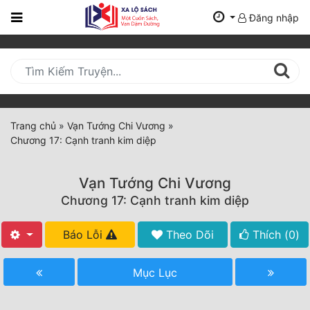
Đăng nhập
Trang
Chủ
Mới
Cập
Nhật
Trang chủ
»
Vạn Tướng Chi Vương
»
(current)
Chương 17: Cạnh tranh kim diệp
BXH
Thể Loại
Vạn Tướng Chi Vương
Chương 17: Cạnh tranh kim diệp
Tất Cả
Báo Lỗi
Theo Dõi
Thích (
0
)
Truyện Mới Ra
Mục Lục
Hoàn Thành