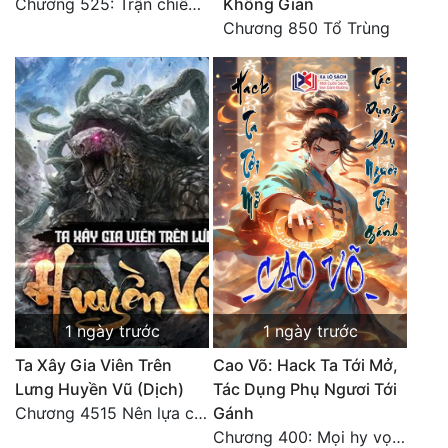
Chương 525: Trận chiến tấn công phòng thủ Macao (2)
Không Gian
Chương 850 Tổ Trùng
1 ngày trước
1 ngày trước
Ta Xây Gia Viên Trên
Cao Võ: Hack Ta Tới Mở,
Lưng Huyền Vũ (Dịch)
Tác Dụng Phụ Ngươi Tới
Chương 4515 Nên lựa chọn như thế nào?
Gánh
Chương 400: Mọi hy vọng đặt trên Tô Mặc!