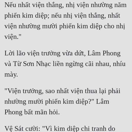
Nếu nhất viện thắng, nhị viện nhường năm 
Đẹp
phiến kim diệp; nếu nhị viện thắng, nhất 
Đẹp Hiệp
viện nhường mười phiến kim diệp cho nhị 
Tính Cách Nhân Vật :
Cơ Trí
Lời lão viện trưởng vừa dứt, Lâm Phong 
và Từ Sơn Nhạc liền ngừng cãi nhau, nhíu 
Sát Phạt Quyết Đoán
Vô Sỉ
Điềm Đạm
"Viện trưởng, sao nhất viện thua lại phải 
nhường mười phiến kim diệp?" Lâm 
Vệ Sát cười: "Vì kim diệp chi tranh do 