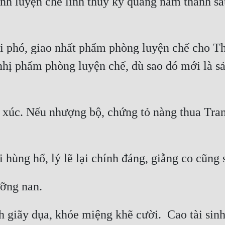
ịnh luyện chế linh thủy kỳ quang năm thành sá
i phó, giao nhất phẩm phòng luyện chế cho Th
nhị phẩm phòng luyện chế, dù sao đó mới là 
c. Nếu nhượng bộ, chứng tỏ nàng thua Trang N
giãy dụa, khóe miệng khẽ cười.  Cao tài sinh