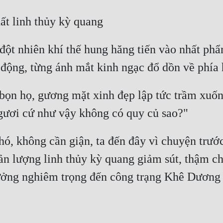
ột nhiên khí thế hung hăng tiến vào nhất phẩm
ọn họ, gương mặt xinh đẹp lập tức trầm xuống,
ó, không cần giận, ta đến đây vì chuyện trướ
ản lượng linh thủy kỳ quang giảm sút, thậm ch