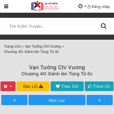
Đăng nhập
Trang
Chủ
Mới
Cập
Nhật
Trang chủ
»
Vạn Tướng Chi Vương
»
(current)
Chương 40: Đánh lén Tùng Tử ốc
BXH
Thể Loại
Vạn Tướng Chi Vương
Chương 40: Đánh lén Tùng Tử ốc
Tất Cả
Báo Lỗi
Theo Dõi
Thích (
0
)
Truyện Mới Ra
Mục Lục
Hoàn Thành