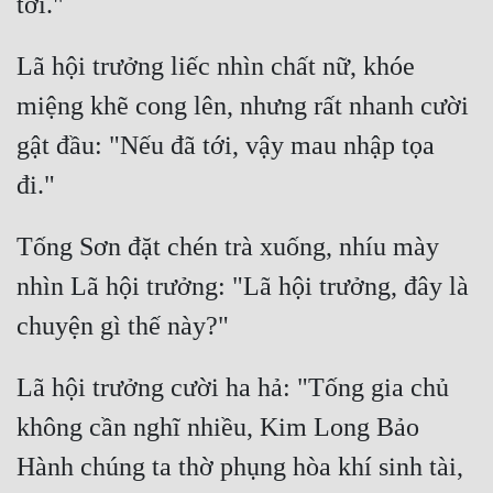
Hài Hước
Hệ Thống
Lã hội trưởng liếc nhìn chất nữ, khóe 
Học Đường
miệng khẽ cong lên, nhưng rất nhanh cười 
Khoa Huyễn
gật đầu: "Nếu đã tới, vậy mau nhập tọa 
Khoa Huyễn Không Gian
Kinh Dị
Tống Sơn đặt chén trà xuống, nhíu mày 
Kiếm Hiệp
nhìn Lã hội trưởng: "Lã hội trưởng, đây là 
Kỳ Huyễn
Kỳ Ảo
Lã hội trưởng cười ha hả: "Tống gia chủ 
Linh Dị
không cần nghĩ nhiều, Kim Long Bảo 
Làm Giàu
Hành chúng ta thờ phụng hòa khí sinh tài, 
Lịch Sử