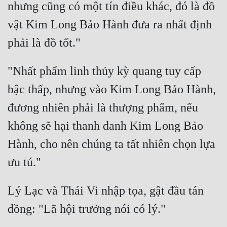
nhưng cũng có một tín điều khác, đó là đồ 
Mưu Mô
vật Kim Long Bảo Hành đưa ra nhất định 
Mạt Thế
Mỹ Thực
"Nhất phẩm linh thủy kỳ quang tuy cấp 
Ngôn Tình
bậc thấp, nhưng vào Kim Long Bảo Hành, 
Ngược
đương nhiên phải là thượng phẩm, nếu 
Nữ Cường
không sẽ hại thanh danh Kim Long Bảo 
Nữ Phụ
Hành, cho nên chúng ta tất nhiên chọn lựa 
Phong Thủy - Tâm Linh
Phương Tây
Lý Lạc và Thái Vi nhập tọa, gật đầu tán 
Phản Phái
Quan Trường