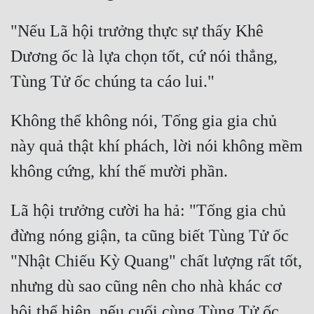
Tu Chân
"Nếu Lã hội trưởng thực sự thấy Khê 
Tu Tiên
Dương ốc là lựa chọn tốt, cứ nói thẳng, 
Tội Phạm
Vô Địch
Không thể không nói, Tống gia gia chủ 
Võ Hiệp
này quả thật khí phách, lời nói không mềm 
Võng Du
Xuyên Không
Lã hội trưởng cười ha hả: "Tống gia chủ 
Xuyên Nhanh
đừng nóng giận, ta cũng biết Tùng Tử ốc 
Xuyên Sách
"Nhật Chiếu Kỳ Quang" chất lượng rất tốt, 
Xuyên Thư
nhưng dù sao cũng nên cho nhà khác cơ 
Điền Văn
hội thể hiện, nếu cuối cùng Tùng Tử ốc 