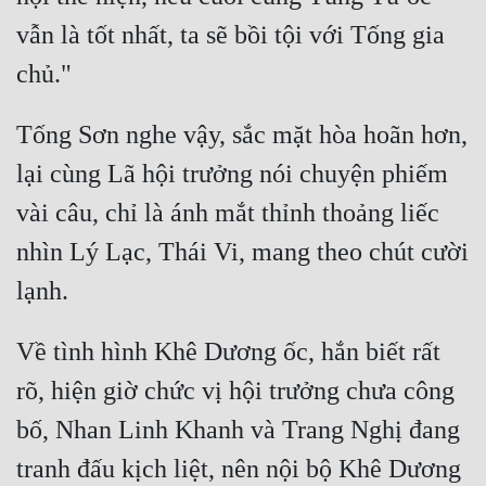
Đô Thị
vẫn là tốt nhất, ta sẽ bồi tội với Tống gia 
Đông Phương
Đông Phương Huyền Huyễn
Tống Sơn nghe vậy, sắc mặt hòa hoãn hơn, 
Đồng Nhân
lại cùng Lã hội trưởng nói chuyện phiếm 
vài câu, chỉ là ánh mắt thỉnh thoảng liếc 
Cẩu Đạo Trường Sinh
nhìn Lý Lạc, Thái Vi, mang theo chút cười 
Ngự Thú
Truyện Nam
Về tình hình Khê Dương ốc, hắn biết rất 
Truyện Nữ
rõ, hiện giờ chức vị hội trưởng chưa công 
Vô Địch Lưu
bố, Nhan Linh Khanh và Trang Nghị đang 
Xây Dựng Thế Lực
tranh đấu kịch liệt, nên nội bộ Khê Dương 
Đam Mỹ