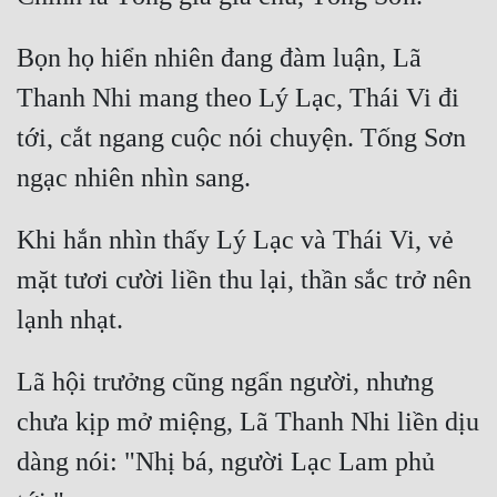
Cổ Đại
Bọn họ hiển nhiên đang đàm luận, Lã 
Du Hí
Thanh Nhi mang theo Lý Lạc, Thái Vi đi 
Dã Sử
tới, cắt ngang cuộc nói chuyện. Tống Sơn 
Dị Giới
Dị Năng
Khi hắn nhìn thấy Lý Lạc và Thái Vi, vẻ 
Gia Đấu
mặt tươi cười liền thu lại, thần sắc trở nên 
Góc Nhìn Nam
Góc Nhìn Nữ
Huyền Huyễn
Lã hội trưởng cũng ngẩn người, nhưng 
Huyền Nghi
chưa kịp mở miệng, Lã Thanh Nhi liền dịu 
dàng nói: "Nhị bá, người Lạc Lam phủ 
Huyền Ảo