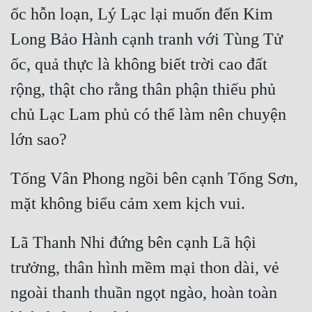
ốc hỗn loạn, Lý Lạc lại muốn đến Kim 
Đẹp
Long Bảo Hành cạnh tranh với Tùng Tử 
Đẹp Hiệp
ốc, quả thực là không biết trời cao đất 
rộng, thật cho rằng thân phận thiếu phủ 
Tính Cách Nhân Vật :
chủ Lạc Lam phủ có thể làm nên chuyện 
Cơ Trí
Sát Phạt Quyết Đoán
Tống Vân Phong ngồi bên cạnh Tống Sơn, 
Vô Sỉ
Điềm Đạm
Lã Thanh Nhi đứng bên cạnh Lã hội 
trưởng, thân hình mềm mại thon dài, vẻ 
ngoài thanh thuần ngọt ngào, hoàn toàn 