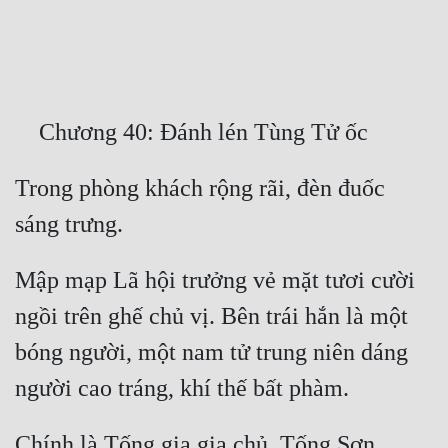
Free
Hậu Cung
Truyện Convert
Truyện Dịch
Trong phòng khách rộng rãi, đèn đuốc 
Truyện Nhập Môn
Truyện ngắn
Xa Lộ Dịch
Mập mạp Lã hội trưởng vẻ mặt tươi cười 
ngồi trên ghế chủ vị. Bên trái hắn là một 
Cung Đấu
bóng người, một nam tử trung niên dáng 
Cạnh Kỹ
Cổ Tiên Hiệp