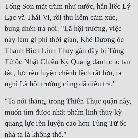
Tống Sơn mặt trầm như nước, hắn liếc Lý 
Quân Sự
Lạc và Thái Vi, rồi thu liễm cảm xúc, 
Sảng Văn
bưng chén trà nói: "Lã hội trưởng, việc 
Sắc
này làm gì phí thời gian, Khê Dương ốc 
Sủng
Thanh Bích Linh Thủy gần đây bị Tùng 
Thanh Xuân
Tử ốc Nhật Chiếu Kỳ Quang đánh cho tan 
Tiên Hiệp
tác, lực rèn luyện chênh lệch rất lớn, ta 
Tiểu Thuyết
Trinh Thám
"Ta nói thẳng, trong Thiên Thục quận này, 
Triều Đấu
muốn tìm được nhất phẩm linh thủy kỳ 
Trùng Sinh
quang lực rèn luyện cao hơn Tùng Tử ốc 
Trọng Sinh