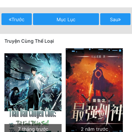
Quân Sự
Trước
Mục Lục
Sau
Sảng Văn
Sắc
Truyện Cùng Thể Loại
Sủng
Thanh Xuân
Tiên Hiệp
Tiểu Thuyết
Trinh Thám
Triều Đấu
Trùng Sinh
Trọng Sinh
7 tháng trước
2 năm trước