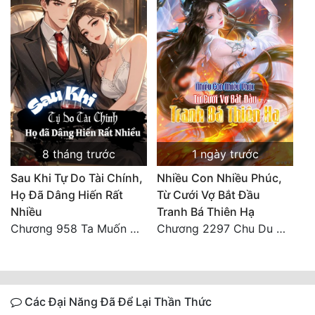
8 tháng trước
1 ngày trước
Sau Khi Tự Do Tài Chính,
Nhiều Con Nhiều Phúc,
Họ Đã Dâng Hiến Rất
Từ Cưới Vợ Bắt Đầu
Nhiều
Tranh Bá Thiên Hạ
Chương 958 Ta Muốn Cùng Các Cô Vĩnh Viễn Ở Bên Nhau (2) Hết
Chương 2297 Chu Du Du mang thai
Các Đại Năng Đã Để Lại Thần Thức