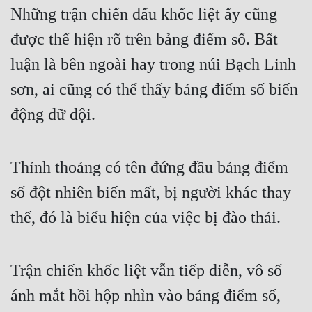
Cổ Đại
Những trận chiến đấu khốc liệt ấy cũng
được thể hiện rõ trên bảng điểm số. Bất
Du Hí
luận là bên ngoài hay trong núi Bạch Linh
Dã Sử
sơn, ai cũng có thể thấy bảng điểm số biến
Dị Giới
động dữ dội.
Dị Năng
Gia Đấu
Thỉnh thoảng có tên đứng đầu bảng điểm
Góc Nhìn Nam
số đột nhiên biến mất, bị người khác thay
Góc Nhìn Nữ
thế, đó là biểu hiện của việc bị đào thải.
Huyền Huyễn
Huyền Nghi
Trận chiến khốc liệt vẫn tiếp diễn, vô số
Huyền Ảo
ánh mắt hồi hộp nhìn vào bảng điểm số,