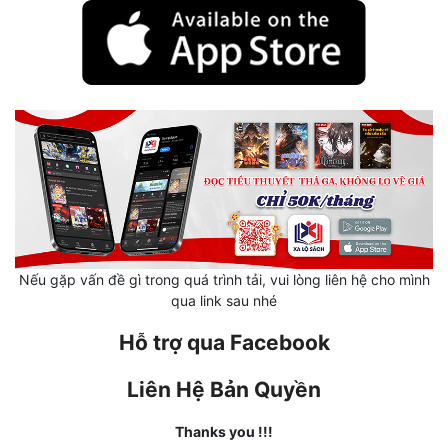
Mưu Mô
Mạt Thế
Mỹ Thực
Ngôn Tình
Ngược
Nữ Cường
Nữ Phụ
Nếu gặp vấn đề gì trong quá trình tải, vui lòng liên hệ cho mình
qua link sau nhé
Phong Thủy - Tâm Linh
Hỗ trợ qua Facebook
Phương Tây
Liên Hệ Bản Quyền
Phản Phái
Thanks you !!!
Quan Trường