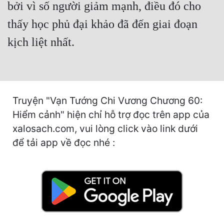
Hài Hước
bởi vì số người giảm mạnh, điều đó cho
thấy học phủ đại khảo đã đến giai đoạn
Hệ Thống
kịch liệt nhất.
Học Đường
Khoa Huyễn
Khoa Huyễn Không Gian
Truyện "Vạn Tướng Chi Vương Chương 60:
Kinh Dị
Hiểm cảnh" hiện chỉ hỗ trợ đọc trên app của
Kiếm Hiệp
xalosach.com, vui lòng click vào link dưới
để tải app về đọc nhé :
Kỳ Huyễn
Kỳ Ảo
Linh Dị
Làm Giàu
Lịch Sử