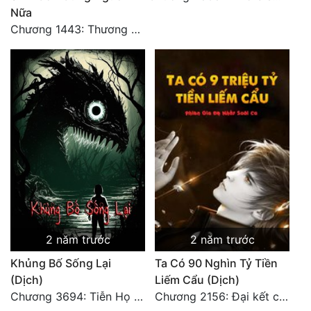
Nữa
Đẹp
Chương 1443: Thương Hoành Vạn Vật (Cuối cùng)
Đẹp Hiệp
Tính Cách Nhân Vật :
Cơ Trí
Sát Phạt Quyết Đoán
Vô Sỉ
Điềm Đạm
2 năm trước
2 năm trước
Khủng Bố Sống Lại
Ta Có 90 Nghìn Tỷ Tiền
(Dịch)
Liếm Cẩu (Dịch)
Chương 3694: Tiễn Họ Đoạn Đường Cuối - Hoàn
Chương 2156: Đại kết cục!!!