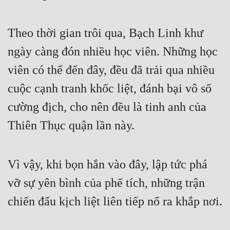
Free
Theo thời gian trôi qua, Bạch Linh khư
Hậu Cung
ngày càng đón nhiều học viên. Những học
Truyện Convert
viên có thể đến đây, đều đã trải qua nhiều
Truyện Dịch
cuộc cạnh tranh khốc liệt, đánh bại vô số
Truyện Nhập Môn
cường địch, cho nên đều là tinh anh của
Truyện ngắn
Thiên Thục quận lần này.
Xa Lộ Dịch
Vì vậy, khi bọn hắn vào đây, lập tức phá
Cung Đấu
vỡ sự yên bình của phế tích, những trận
Cạnh Kỹ
chiến đấu kịch liệt liên tiếp nổ ra khắp nơi.
Cổ Tiên Hiệp