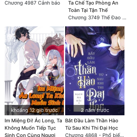
Chương 4987 Cảnh báo
Ta Chế Tạo Phòng An
Đô Thị
Toàn Tại Tận Thế
Đông Phương
Chương 3749 Thế Đao xuất kích
Đông Phương Huyền Huyễn
Đồng Nhân
Cẩu Đạo Trường Sinh
Ngự Thú
Truyện Nam
Truyện Nữ
khoảng 12 giờ trước
2 năm trước
Vô Địch Lưu
Im Miệng Đi! Ác Long, Ta
Bắt Đầu Làm Thần Hào
Xây Dựng Thế Lực
Không Muốn Tiếp Tục
Từ Sau Khi Thi Đại Học
Sinh Con Cùng Ngươi
Chương 4868 - Phổ biến Hạ Quốc tệ!
Đam Mỹ