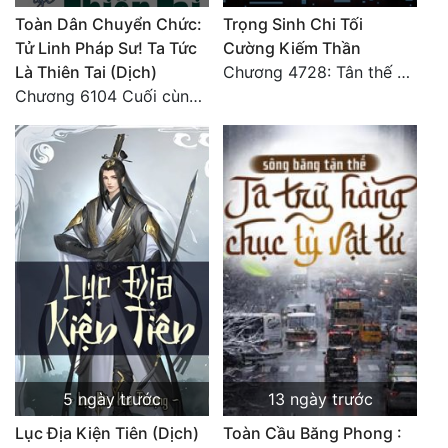
Tu Chân
Toàn Dân Chuyển Chức:
Trọng Sinh Chi Tối
Tử Linh Pháp Sư! Ta Tức
Cường Kiếm Thần
Tu Tiên
Là Thiên Tai (Dịch)
Chương 4728: Tân thế giới (đại kết cục) (10)
Chương 6104 Cuối cùng (HẾT)
Tội Phạm
Vô Địch
Võ Hiệp
Võng Du
Xuyên Không
Xuyên Nhanh
Xuyên Sách
Xuyên Thư
5 ngày trước
13 ngày trước
Điền Văn
Lục Địa Kiện Tiên (Dịch)
Toàn Cầu Băng Phong :