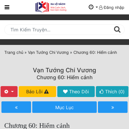
Đăng nhập
Trang
Chủ
Mới
Cập
Nhật
Trang chủ
»
Vạn Tướng Chi Vương
»
Chương 60: Hiểm cảnh
(current)
BXH
Vạn Tướng Chi Vương
Thể Loại
Chương 60: Hiểm cảnh
Báo Lỗi
Theo Dõi
Thích (
0
)
Tất Cả
Truyện Mới Ra
Mục Lục
Hoàn Thành
Chương 60: Hiểm cảnh