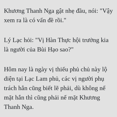
Cổ Đại
Khương Thanh Nga gật nhẹ đầu, nói: "Vậy
Du Hí
xem ra là có vấn đề rồi."
Dã Sử
Dị Giới
Lý Lạc hỏi: "Vị Hàn Thực hội trưởng kia
Dị Năng
là người của Bùi Hạo sao?"
Gia Đấu
Góc Nhìn Nam
Hôm nay là ngày vị thiếu phủ chủ này lộ
Góc Nhìn Nữ
diện tại Lạc Lam phủ, các vị người phụ
trách hẳn cũng biết lẽ phải, dù không nể
Huyền Huyễn
mặt hắn thì cũng phải nể mặt Khương
Huyền Nghi
Thanh Nga.
Huyền Ảo