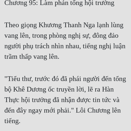
Chương 95: Làm phản tổng hội trưởng
Free
Hậu Cung
Theo giọng Khương Thanh Nga lạnh lùng
Truyện Convert
vang lên, trong phòng nghị sự, đông đảo
Truyện Dịch
người phụ trách nhìn nhau, tiếng nghị luận
trầm thấp vang lên.
Truyện Nhập Môn
Truyện ngắn
"Tiểu thư, trước đó đã phái người đến tổng
Xa Lộ Dịch
bộ Khê Dương ốc truyền lời, lẽ ra Hàn
Thực hội trưởng đã nhận được tin tức và
Cung Đấu
đến đây ngay mới phải." Lôi Chương lên
Cạnh Kỹ
tiếng.
Cổ Tiên Hiệp