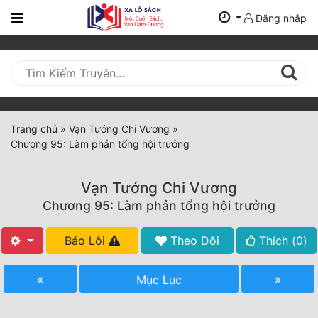
Đăng nhập
Trang
Chủ
Mới
Cập
Nhật
Trang chủ
»
Vạn Tướng Chi Vương
»
(current)
Chương 95: Làm phản tổng hội trưởng
BXH
Thể Loại
Vạn Tướng Chi Vương
Chương 95: Làm phản tổng hội trưởng
Tất Cả
Báo Lỗi
Theo Dõi
Thích (
0
)
Truyện Mới Ra
Mục Lục
Hoàn Thành