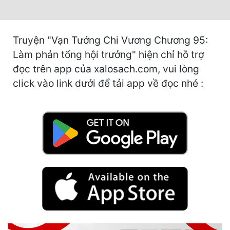
Hài Hước
Hệ Thống
Truyện "Vạn Tướng Chi Vương Chương 95:
Học Đường
Làm phản tổng hội trưởng" hiện chỉ hỗ trợ
Khoa Huyễn
đọc trên app của xalosach.com, vui lòng
click vào link dưới để tải app về đọc nhé :
Khoa Huyễn Không Gian
Kinh Dị
Kiếm Hiệp
Kỳ Huyễn
Kỳ Ảo
Linh Dị
Làm Giàu
Lịch Sử