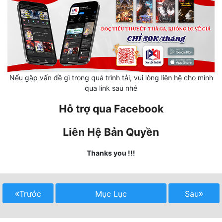
Mưu Mô
Mạt Thế
Mỹ Thực
Nếu gặp vấn đề gì trong quá trình tải, vui lòng liên hệ cho mình
Ngôn Tình
qua link sau nhé
Ngược
Hỗ trợ qua Facebook
Nữ Cường
Liên Hệ Bản Quyền
Nữ Phụ
Thanks you !!!
Phong Thủy - Tâm Linh
Phương Tây
Trước
Mục Lục
Sau
Phản Phái
Quan Trường