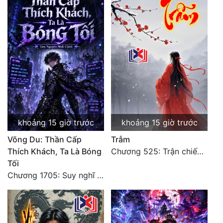
Đẹp
Đẹp Hiệp
Tính Cách Nhân Vật :
Cơ Trí
Sát Phạt Quyết Đoán
khoảng 15 giờ trước
khoảng 15 giờ trước
Vô Sỉ
Võng Du: Thần Cấp
Trẫm
Điềm Đạm
Thích Khách, Ta Là Bóng
Chương 525: Trận chiến tấn công phòng thủ Macao (2)
Tối
Chương 1705: Suy nghĩ sinh tồn của Vô Danh Tuyết!