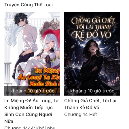
Truyện Cùng Thể Loại
Quân Sự
Sảng Văn
Sắc
Sủng
Thanh Xuân
Tiên Hiệp
Tiểu Thuyết
Trinh Thám
khoảng 10 giờ trước
khoảng 10 giờ trước
Im Miệng Đi! Ác Long, Ta
Chồng Giả Chết, Tôi Lại
Triều Đấu
Không Muốn Tiếp Tục
Thành Kẻ Đổ Vỏ
Trùng Sinh
Sinh Con Cùng Ngươi
Chương 14 Hết
Nữa
Trọng Sinh
Chương 1444: Khôi phục quỹ đạo