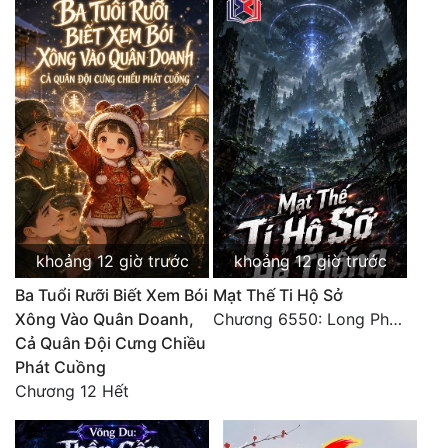
Đô Thị
Đông Phương
Đông Phương Huyền Huyễn
Đồng Nhân
Cẩu Đạo Trường Sinh
Ngự Thú
khoảng 12 giờ trước
khoảng 12 giờ trước
Truyện Nam
Ba Tuổi Rưỡi Biết Xem Bói
Mạt Thế Ti Hộ Sở
Xông Vào Quân Doanh,
Chương 6550: Long Phượng Thần Trận
Truyện Nữ
Cả Quân Đội Cưng Chiều
Phát Cuồng
Vô Địch Lưu
Chương 12 Hết
Xây Dựng Thế Lực
Đam Mỹ