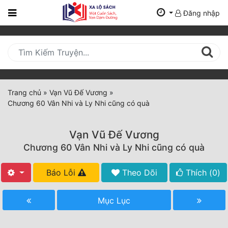
Đăng nhập
Trang
Chủ
Mới
Cập
Nhật
Trang chủ
»
Vạn Vũ Đế Vương
»
(current)
Chương 60 Vân Nhi và Ly Nhi cũng có quà
BXH
Thể Loại
Vạn Vũ Đế Vương
Chương 60 Vân Nhi và Ly Nhi cũng có quà
Tất Cả
Báo Lỗi
Theo Dõi
Thích (
0
)
Truyện Mới Ra
Mục Lục
Hoàn Thành