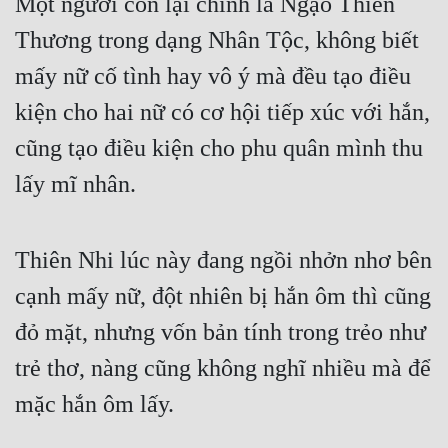
Một người còn lại chính là Ngạo Thiên 
Thương trong dạng Nhân Tộc, không biết 
Mưu Mô
mấy nữ cố tình hay vô ý mà đều tạo điều 
Mạt Thế
kiện cho hai nữ có cơ hội tiếp xúc với hắn, 
Mỹ Thực
cũng tạo điều kiện cho phu quân mình thu 
Ngôn Tình
lấy mĩ nhân.
Ngược
Nữ Cường
Thiên Nhi lúc này đang ngồi nhởn nhơ bên 
Nữ Phụ
cạnh mấy nữ, đột nhiên bị hắn ôm thì cũng 
Phong Thủy - Tâm Linh
đỏ mặt, nhưng vốn bản tính trong trẻo như 
Phương Tây
trẻ thơ, nàng cũng không nghĩ nhiều mà để 
Phản Phái
mặc hắn ôm lấy.
Quan Trường