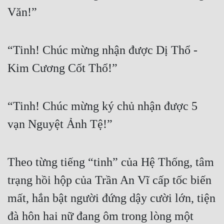
Văn!”
Tu Chân
Tu Tiên
“Tinh! Chúc mừng nhận được Dị Thổ - 
Tội Phạm
Kim Cương Cốt Thổ!”
Vô Địch
Võ Hiệp
“Tinh! Chúc mừng ký chủ nhận được 5 
Võng Du
vạn Nguyệt Ảnh Tệ!”
Xuyên Không
Xuyên Nhanh
Theo từng tiếng “tinh” của Hệ Thống, tâm 
Xuyên Sách
trạng hồi hộp của Trần An Vĩ cấp tốc biến 
Xuyên Thư
mất, hắn bật người đứng dậy cười lớn, tiện 
Điền Văn
đà hôn hai nữ đang ôm trong lòng một 