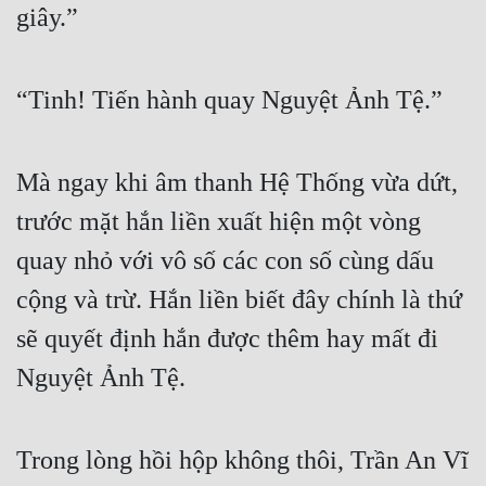
giây.”
Cổ Đại
Du Hí
“Tinh! Tiến hành quay Nguyệt Ảnh Tệ.”
Dã Sử
Dị Giới
Mà ngay khi âm thanh Hệ Thống vừa dứt, 
Dị Năng
trước mặt hắn liền xuất hiện một vòng 
Gia Đấu
quay nhỏ với vô số các con số cùng dấu 
Góc Nhìn Nam
cộng và trừ. Hắn liền biết đây chính là thứ 
Góc Nhìn Nữ
sẽ quyết định hắn được thêm hay mất đi 
Huyền Huyễn
Nguyệt Ảnh Tệ.
Huyền Nghi
Huyền Ảo
Trong lòng hồi hộp không thôi, Trần An Vĩ 