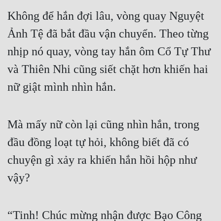
Không để hắn đợi lâu, vòng quay Nguyệt 
Quân Sự
Ảnh Tệ đã bắt đầu vận chuyển. Theo từng 
Sảng Văn
nhịp nó quay, vòng tay hắn ôm Cổ Tự Thư 
Sắc
và Thiên Nhi cũng siết chặt hơn khiến hai 
Sủng
nữ giật mình nhìn hắn.
Thanh Xuân
Tiên Hiệp
Mà mấy nữ còn lại cũng nhìn hắn, trong 
Tiểu Thuyết
đầu đồng loạt tự hỏi, không biết đã có 
Trinh Thám
chuyện gì xảy ra khiến hắn hồi hộp như 
Triều Đấu
vậy?
Trùng Sinh
Trọng Sinh
“Tinh! Chúc mừng nhận được Bạo Công 