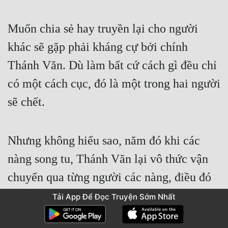
Muốn chia sẻ hay truyền lại cho người 
khác sẽ gặp phải kháng cự bởi chính 
Thánh Văn. Dù làm bất cứ cách gì đều chỉ 
có một cách cục, đó là một trong hai người 
sẽ chết.
Nhưng không hiểu sao, năm đó khi các 
nàng song tu, Thánh Văn lại vô thức vận 
chuyển qua từng người các nàng, điều đó 
cũng vô thức làm Cổ Tự Tộc mạnh lên 
Tải App Để Đọc Truyện Sớm Nhất
từng chút một.