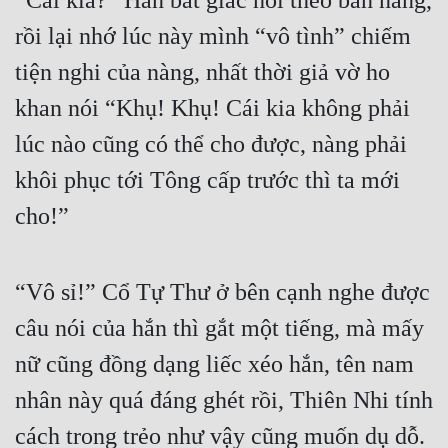
“Cái kia?” Hắn bất giác hỏi theo bản năng, 
rồi lại nhớ lúc này mình “vô tình” chiếm 
tiện nghi của nàng, nhất thời giả vờ ho 
khan nói “Khụ! Khụ! Cái kia không phải 
lúc nào cũng có thể cho được, nàng phải 
khôi phục tới Tông cấp trước thì ta mới 
cho!”
“Vô sỉ!” Cổ Tự Thư ở bên cạnh nghe được 
câu nói của hắn thì gắt một tiếng, mà mấy 
nữ cũng đồng dạng liếc xéo hắn, tên nam 
nhân này quá đáng ghét rồi, Thiên Nhi tính 
cách trong trẻo như vậy cũng muốn dụ dỗ.