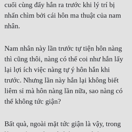
cuối cùng đẩy hắn ra trước khi lý trí bị 
Đẹp
nhấn chìm bởi cái hôn ma thuật của nam 
Đẹp Hiệp
nhân.
Tính Cách Nhân Vật :
Nam nhân này lần trước tự tiện hôn nàng 
Cơ Trí
thì cũng thôi, nàng có thể coi như hắn lấy 
Sát Phạt Quyết Đoán
lại lợi ích việc nàng tự ý hôn hắn khi 
Vô Sỉ
trước. Nhưng lần này hắn lại không biết 
Điềm Đạm
liêm sỉ mà hôn nàng lần nữa, sao nàng có 
thể không tức giận?
Bất quà, ngoài mặt tức giận là vậy, trong 