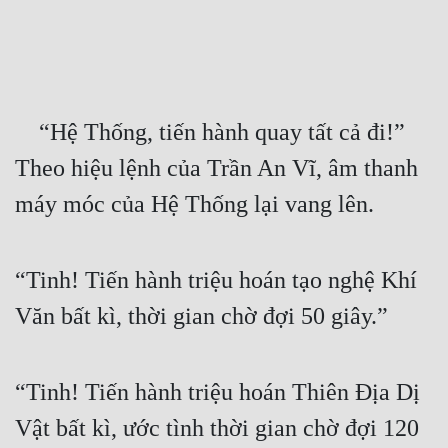
Free
Hậu Cung
Truyện Convert
    “Hệ Thống, tiến hành quay tất cả đi!” 
Truyện Dịch
Theo hiệu lệnh của Trần An Vĩ, âm thanh 
Truyện Nhập Môn
máy móc của Hệ Thống lại vang lên.
Truyện ngắn
Xa Lộ Dịch
“Tinh! Tiến hành triệu hoán tạo nghệ Khí 
Văn bất kì, thời gian chờ đợi 50 giây.”
Cung Đấu
Cạnh Kỹ
“Tinh! Tiến hành triệu hoán Thiên Địa Dị 
Cổ Tiên Hiệp
Vật bất kì, ước tình thời gian chờ đợi 120 