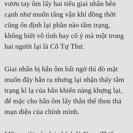
Hài Hước
vươn tay ôm lấy hai tiểu giai nhân bên 
cạnh như muốn tăng vận khí đồng thời 
Hệ Thống
cũng ổn định lại phần nào tâm trạng, 
Học Đường
không biết vô tình hay cố ý mà một trong 
Khoa Huyễn
hai người lại là Cổ Tự Thư.
Khoa Huyễn Không Gian
Kinh Dị
Giai nhân bị hắn ôm bất ngờ thì đỏ mặt 
Kiếm Hiệp
muốn đẩy hắn ra nhưng lại nhận thấy tâm 
Kỳ Huyễn
trạng kì lạ của hắn khiến nàng khựng lại, 
Kỳ Ảo
để mặc cho hắn ôm lấy thân thể thon thả 
Linh Dị
mạn diệu của chính mình.
Làm Giàu
Lịch Sử