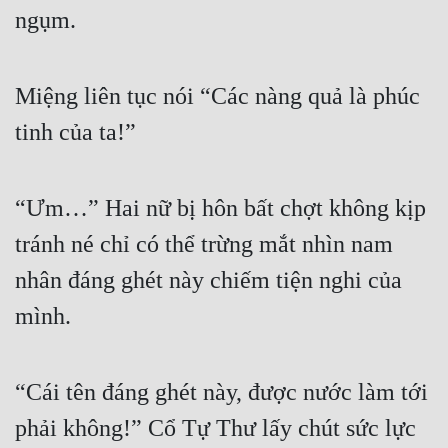
Đô Thị
ngụm.
Đông Phương
Miệng liên tục nói “Các nàng quả là phúc 
Đông Phương Huyền Huyễn
tinh của ta!”
Đồng Nhân
“Ưm…” Hai nữ bị hôn bất chợt không kịp 
Cẩu Đạo Trường Sinh
tránh né chỉ có thể trừng mắt nhìn nam 
Ngự Thú
nhân đáng ghét này chiếm tiện nghi của 
Truyện Nam
mình.
Truyện Nữ
Vô Địch Lưu
“Cái tên đáng ghét này, được nước làm tới 
Xây Dựng Thế Lực
phải không!” Cổ Tự Thư lấy chút sức lực 
Đam Mỹ