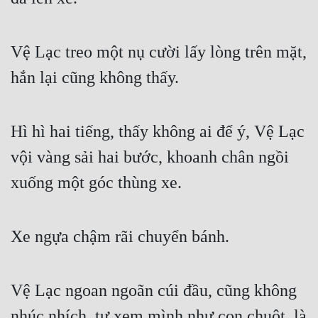
Mưu Mô
Vệ Lạc treo một nụ cười lấy lòng trên mặt, 
Mạt Thế
hắn lại cũng không thấy.
Mỹ Thực
Ngôn Tình
Hì hì hai tiếng, thấy không ai để ý, Vệ Lạc 
Ngược
vội vàng sải hai bước, khoanh chân ngồi 
Nữ Cường
xuống một góc thùng xe.
Nữ Phụ
Phong Thủy - Tâm Linh
Xe ngựa chậm rãi chuyển bánh.
Phương Tây
Phản Phái
Vệ Lạc ngoan ngoãn cúi đầu, cũng không 
Quan Trường
nhúc nhích, tự xem mình như con chuột, là 