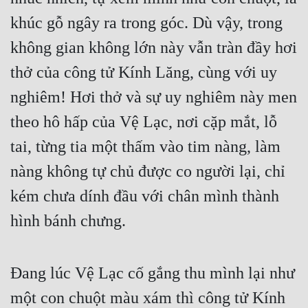
khúc gỗ ngây ra trong góc. Dù vậy, trong 
Quân Sự
không gian không lớn này vẫn tràn đầy hơi 
Sảng Văn
thở của công tử Kính Lăng, cùng với uy 
Sắc
nghiêm! Hơi thở và sự uy nghiêm này men 
Sủng
theo hô hấp của Vệ Lạc, nơi cặp mắt, lỗ 
Thanh Xuân
tai, từng tia một thấm vào tim nàng, làm 
Tiên Hiệp
nàng không tự chủ được co người lại, chỉ 
Tiểu Thuyết
kém chưa dính đầu với chân mình thành 
Trinh Thám
hình bánh chưng.
Triều Đấu
Trùng Sinh
Đang lúc Vệ Lạc cố gắng thu mình lại như 
một con chuột màu xám thì công tử Kính 
Trọng Sinh