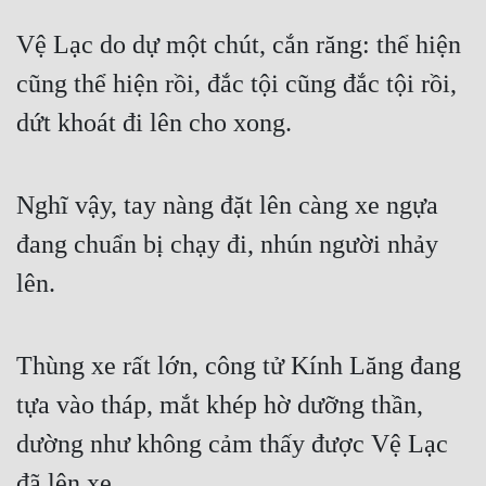
Hài Hước
Vệ Lạc do dự một chút, cắn răng: thể hiện 
Hệ Thống
cũng thể hiện rồi, đắc tội cũng đắc tội rồi, 
Học Đường
dứt khoát đi lên cho xong.
Khoa Huyễn
Khoa Huyễn Không Gian
Nghĩ vậy, tay nàng đặt lên càng xe ngựa 
Kinh Dị
đang chuẩn bị chạy đi, nhún người nhảy 
Kiếm Hiệp
lên.
Kỳ Huyễn
Kỳ Ảo
Thùng xe rất lớn, công tử Kính Lăng đang 
Linh Dị
tựa vào tháp, mắt khép hờ dưỡng thần, 
dường như không cảm thấy được Vệ Lạc 
Làm Giàu
đã lên xe.
Lịch Sử