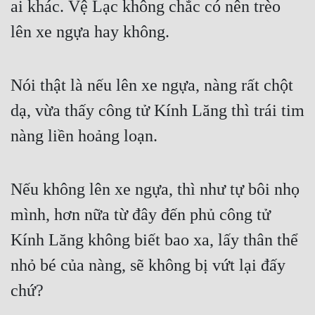
ai khác. Vệ Lạc không chắc có nên trèo 
Cổ Đại
lên xe ngựa hay không.
Du Hí
Dã Sử
Nói thật là nếu lên xe ngựa, nàng rất chột 
Dị Giới
dạ, vừa thấy công tử Kính Lăng thì trái tim 
Dị Năng
nàng liền hoảng loạn.
Gia Đấu
Góc Nhìn Nam
Nếu không lên xe ngựa, thì như tự bôi nhọ 
Góc Nhìn Nữ
mình, hơn nữa từ đây đến phủ công tử 
Huyền Huyễn
Kính Lăng không biết bao xa, lấy thân thể 
nhỏ bé của nàng, sẽ không bị vứt lại đấy 
Huyền Nghi
chứ?
Huyền Ảo