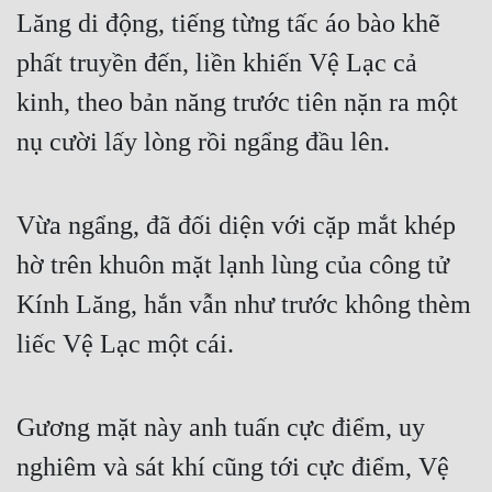
Lăng di động, tiếng từng tấc áo bào khẽ 
Tu Chân
phất truyền đến, liền khiến Vệ Lạc cả 
Tu Tiên
kinh, theo bản năng trước tiên nặn ra một 
Tội Phạm
nụ cười lấy lòng rồi ngẩng đầu lên.
Vô Địch
Võ Hiệp
Vừa ngẩng, đã đối diện với cặp mắt khép 
Võng Du
hờ trên khuôn mặt lạnh lùng của công tử 
Xuyên Không
Kính Lăng, hắn vẫn như trước không thèm 
Xuyên Nhanh
liếc Vệ Lạc một cái.
Xuyên Sách
Xuyên Thư
Gương mặt này anh tuấn cực điểm, uy 
nghiêm và sát khí cũng tới cực điểm, Vệ 
Điền Văn