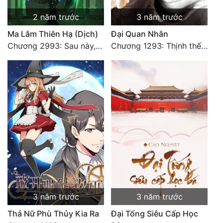
2 năm trước
3 năm trước
Ma Lâm Thiên Hạ (Dịch)
Đại Quan Nhân
Chương 2993: Sau này, ta sẽ ăn món vịt quay (Đại Kết Cục)
Chương 1293: Thịnh thế Bạch Liên. Hết.
3 năm trước
3 năm trước
Thả Nữ Phù Thủy Kia Ra
Đại Tống Siêu Cấp Học