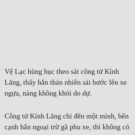
Free
Hậu Cung
Truyện Convert
Truyện Dịch
Truyện Nhập Môn
Truyện ngắn
Vệ Lạc hùng hục theo sát công tử Kính 
Lăng, thấy hắn thản nhiên sải bước lên xe 
Xa Lộ Dịch
ngựa, nàng không khỏi do dự.
Cung Đấu
Công tử Kính Lăng chỉ đến một mình, bên 
Cạnh Kỹ
cạnh hắn ngoại trừ gã phu xe, thì không có 
Cổ Tiên Hiệp