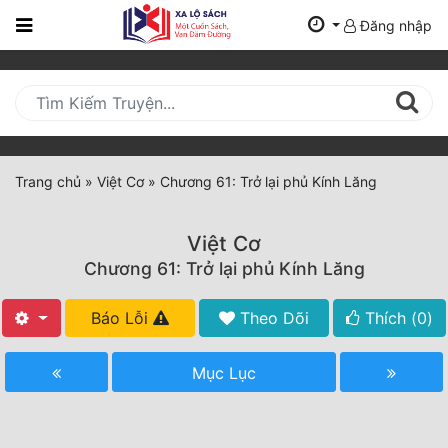
Đăng nhập
Trang
Chủ
Mới
Cập
Nhật
Trang chủ
»
Việt Cơ
»
Chương 61: Trở lại phủ Kính Lăng
(current)
BXH
Việt Cơ
Thể Loại
Chương 61: Trở lại phủ Kính Lăng
Báo Lỗi
Theo Dõi
Thích (
0
)
Tất Cả
Truyện Mới Ra
Mục Lục
Hoàn Thành