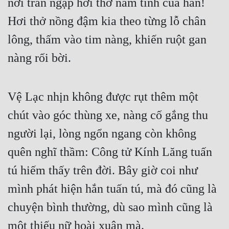
nơi tràn ngập hơi thở nam tính của hắn! 
Hơi thở nồng đậm kia theo từng lỗ chân 
Đẹp
lông, thấm vào tim nàng, khiến ruột gan 
Đẹp Hiệp
nàng rối bời.
Tính Cách Nhân Vật :
Cơ Trí
Vệ Lạc nhịn không được rụt thêm một 
Sát Phạt Quyết Đoán
chút vào góc thùng xe, nàng cố gắng thu 
Vô Sỉ
người lại, lòng ngổn ngang còn không 
quên nghĩ thầm: Công tử Kính Lăng tuấn 
Điềm Đạm
tú hiếm thấy trên đời. Bây giờ coi như 
mình phát hiện hắn tuấn tú, mà đó cũng là 
chuyện bình thường, dù sao mình cũng là 
một thiếu nữ hoài xuân mà.