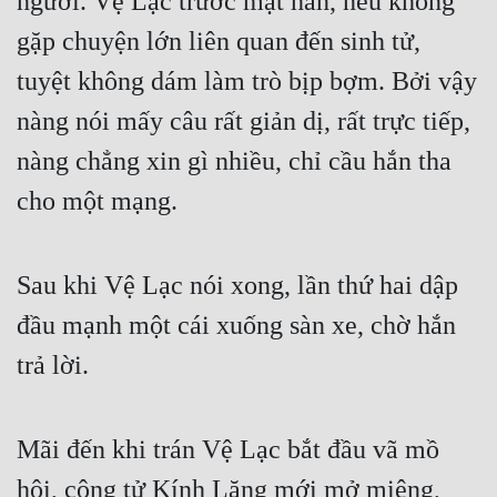
người. Vệ Lạc trước mặt hắn, nếu không 
gặp chuyện lớn liên quan đến sinh tử, 
tuyệt không dám làm trò bịp bợm. Bởi vậy 
nàng nói mấy câu rất giản dị, rất trực tiếp, 
nàng chẳng xin gì nhiều, chỉ cầu hắn tha 
cho một mạng.
Sau khi Vệ Lạc nói xong, lần thứ hai dập 
đầu mạnh một cái xuống sàn xe, chờ hắn 
trả lời.
Mãi đến khi trán Vệ Lạc bắt đầu vã mồ 
hôi, công tử Kính Lăng mới mở miệng, 