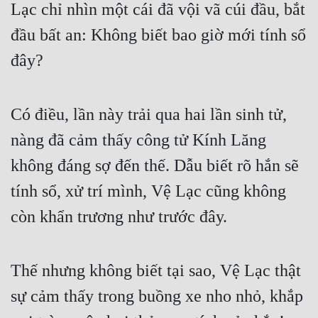
Lạc chỉ nhìn một cái đã vội vã cúi đầu, bắt 
Đô Thị
đầu bất an: Không biết bao giờ mới tính sổ 
Đông Phương
đây?
Đông Phương Huyền Huyễn
Đồng Nhân
Có điều, lần này trải qua hai lần sinh tử, 
nàng đã cảm thấy công tử Kính Lăng 
Cẩu Đạo Trường Sinh
không đáng sợ đến thế. Dẫu biết rõ hắn sẽ 
Ngự Thú
tính sổ, xử trí mình, Vệ Lạc cũng không 
Truyện Nam
còn khẩn trương như trước đây.
Truyện Nữ
Vô Địch Lưu
Thế nhưng không biết tại sao, Vệ Lạc thật 
Xây Dựng Thế Lực
sự cảm thấy trong buồng xe nho nhỏ, khắp 
Đam Mỹ