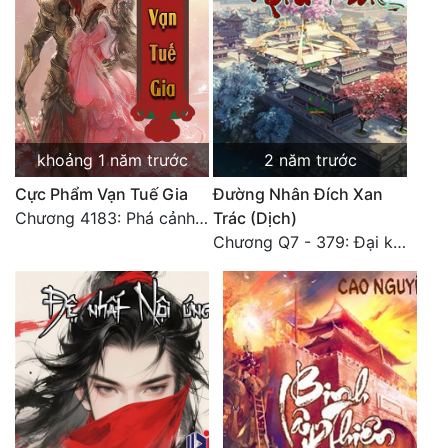
khoảng 1 năm trước
2 năm trước
Cực Phẩm Vạn Tuế Gia
Đường Nhân Đích Xan
Chương 4183: Phá cảnh Chí Đạo cảnh hậu kỳ
Trác (Dịch)
Chương Q7 - 379: Đại kết cục: Về nhà là phải vui vẻ. (2)