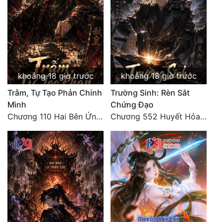
khoảng 18 giờ trước
khoảng 18 giờ trước
Trẫm, Tự Tạo Phản Chính
Trường Sinh: Rèn Sắt
Mình
Chứng Đạo
Chương 110 Hai Bên Ứng Phó
Chương 552 Huyết Hỏa Độn Hư, nhân quả chưa dứt