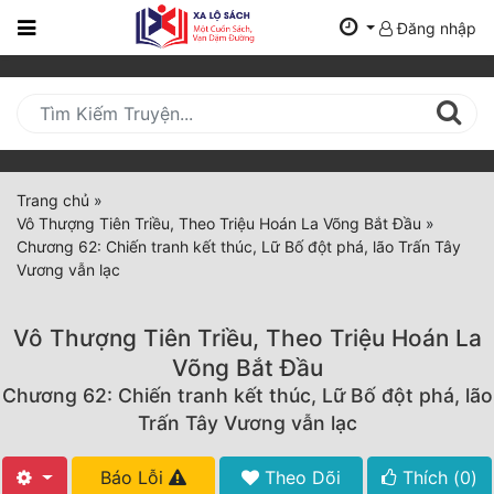
Đăng nhập
Trang
Chủ
Mới
Cập
Nhật
Trang chủ
»
(current)
Vô Thượng Tiên Triều, Theo Triệu Hoán La Võng Bắt Đầu
»
BXH
Chương 62: Chiến tranh kết thúc, Lữ Bố đột phá, lão Trấn Tây
Vương vẫn lạc
Thể Loại
Vô Thượng Tiên Triều, Theo Triệu Hoán La
Tất Cả
Võng Bắt Đầu
Chương 62: Chiến tranh kết thúc, Lữ Bố đột phá, lão
Truyện Mới Ra
Trấn Tây Vương vẫn lạc
Hoàn Thành
Báo Lỗi
Theo Dõi
Thích (
0
)