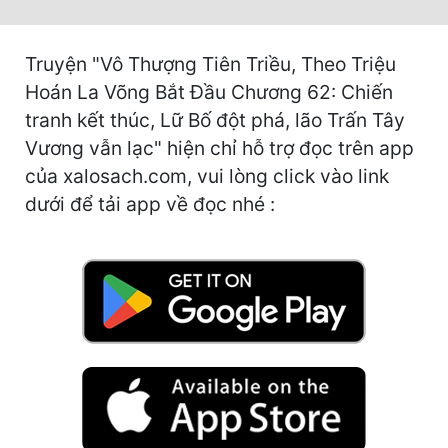
Hài Hước
Hệ Thống
Truyện "Vô Thượng Tiên Triều, Theo Triệu
Học Đường
Hoán La Võng Bắt Đầu Chương 62: Chiến
tranh kết thúc, Lữ Bố đột phá, lão Trấn Tây
Khoa Huyễn
Vương vẫn lạc" hiện chỉ hỗ trợ đọc trên app
Khoa Huyễn Không Gian
của xalosach.com, vui lòng click vào link
dưới để tải app về đọc nhé :
Kinh Dị
Kiếm Hiệp
Kỳ Huyễn
Kỳ Ảo
Linh Dị
Làm Giàu
Lịch Sử