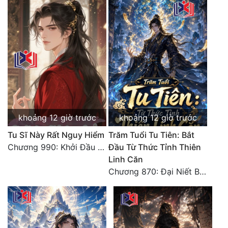
Đô Thị
Đông Phương
Đông Phương Huyền Huyễn
Đồng Nhân
Cẩu Đạo Trường Sinh
khoảng 12 giờ trước
khoảng 12 giờ trước
Ngự Thú
Tu Sĩ Này Rất Nguy Hiểm
Trăm Tuổi Tu Tiên: Bắt
Truyện Nam
Chương 990: Khởi Đầu Bất Thuận
Đầu Từ Thức Tỉnh Thiên
Linh Căn
Truyện Nữ
Chương 870: Đại Niết Bàn Tiên Thuật!
Vô Địch Lưu
Xây Dựng Thế Lực
Đam Mỹ