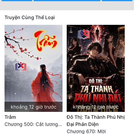
Quân Sự
Truyện Cùng Thể Loại
Sảng Văn
Sắc
Sủng
Thanh Xuân
Tiên Hiệp
Tiểu Thuyết
Trinh Thám
Triều Đấu
khoảng 12 giờ trước
khoảng 12 giờ trước
Trẫm
Đô Thị: Ta Thành Phú Nhị
Trùng Sinh
Chương 500: Cắt lương thực là có thể thu hồi Macao (1)
Đại Phản Diện
Trọng Sinh
Chương 670: Mời