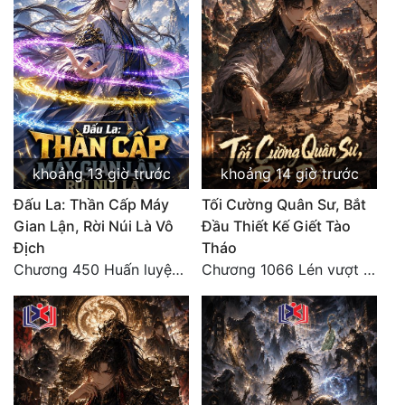
Đẹp
Đẹp Hiệp
Tính Cách Nhân Vật :
Cơ Trí
khoảng 13 giờ trước
khoảng 14 giờ trước
Sát Phạt Quyết Đoán
Đấu La: Thần Cấp Máy
Tối Cường Quân Sư, Bắt
Gian Lận, Rời Núi Là Vô
Đầu Thiết Kế Giết Tào
Vô Sỉ
Địch
Tháo
Điềm Đạm
Chương 450 Huấn luyện thực chiến, Long Linh Cơ đối chiến bốn người Cổ Nguyệt và Vũ Lân!
Chương 1066 Lén vượt Nam Bì, đánh thẳng Nghiệp Thành (2/2)