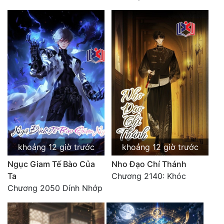
Tu Chân
Tu Tiên
Tội Phạm
Vô Địch
Võ Hiệp
Võng Du
Xuyên Không
khoảng 12 giờ trước
khoảng 12 giờ trước
Xuyên Nhanh
Ngục Giam Tế Bào Của
Nho Đạo Chí Thánh
Xuyên Sách
Ta
Chương 2140: Khóc
Chương 2050 Dính Nhớp
Xuyên Thư
Điền Văn