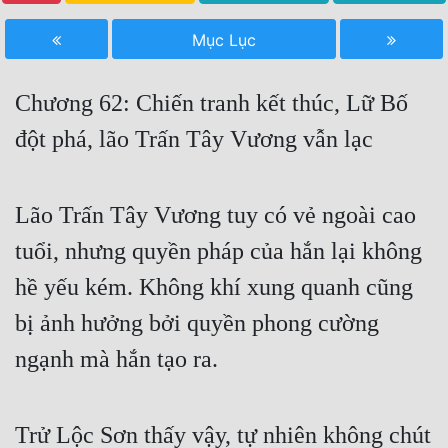
Free
Mục Lục
Hậu Cung
Chương 62: Chiến tranh kết thúc, Lữ Bố
Truyện Convert
đột phá, lão Trấn Tây Vương vẫn lạc
Truyện Dịch
Truyện Nhập Môn
Lão Trấn Tây Vương tuy có vẻ ngoài cao
Truyện ngắn
tuổi, nhưng quyền pháp của hắn lại không
Xa Lộ Dịch
hề yếu kém. Không khí xung quanh cũng
bị ảnh hưởng bởi quyền phong cường
Cung Đấu
ngạnh mà hắn tạo ra.
Cạnh Kỹ
Cổ Tiên Hiệp
Trử Lộc Sơn thấy vậy, tự nhiên không chút