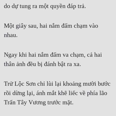
Cổ Đại
do dự tung ra một quyền đáp trả.
Du Hí
Dã Sử
Một giây sau, hai nắm đấm chạm vào
nhau.
Dị Giới
Dị Năng
Ngay khi hai nắm đấm va chạm, cả hai
Gia Đấu
thân ảnh đều bị đánh bật ra xa.
Góc Nhìn Nam
Góc Nhìn Nữ
Trử Lộc Sơn chỉ lùi lại khoảng mười bước
Huyền Huyễn
rồi dừng lại, ánh mắt khẽ liếc về phía lão
Huyền Nghi
Trấn Tây Vương trước mặt.
Huyền Ảo