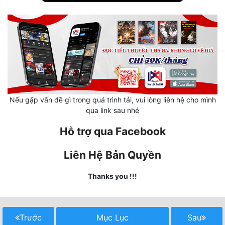
Mưu Mô
Mạt Thế
Mỹ Thực
Ngôn Tình
Ngược
Nếu gặp vấn đề gì trong quá trình tải, vui lòng liên hệ cho mình
qua link sau nhé
Nữ Cường
Hỗ trợ qua Facebook
Nữ Phụ
Liên Hệ Bản Quyền
Phong Thủy - Tâm Linh
Thanks you !!!
Phương Tây
Phản Phái
Trước
Mục Lục
Sau
Quan Trường