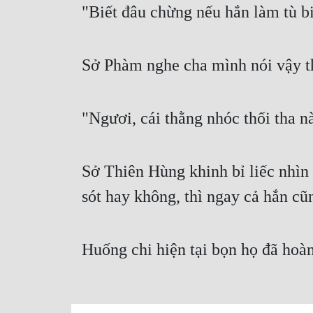
"Biết đâu chừng nếu hắn làm tù bi
Sở Phàm nghe cha mình nói vậy th
"Ngươi, cái thằng nhóc thối tha n
Sở Thiên Hùng khinh bỉ liếc nhì
sót hay không, thì ngay cả hắn c
Huống chi hiện tại bọn họ đã hoàn