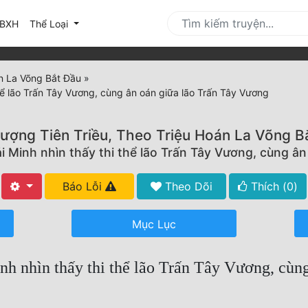
urrent)
BXH
Thể Loại
án La Võng Bắt Đầu
»
hể lão Trấn Tây Vương, cùng ân oán giữa lão Trấn Tây Vương
ượng Tiên Triều, Theo Triệu Hoán La Võng B
 Minh nhìn thấy thi thể lão Trấn Tây Vương, cùng ân
Báo Lỗi
Theo Dõi
Thích (
0
)
Mục Lục
h nhìn thấy thi thể lão Trấn Tây Vương, cùn