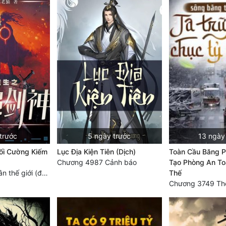
trước
5 ngày trước
13 ngày
Tối Cường Kiếm
Lục Địa Kiện Tiên (Dịch)
Toàn Cầu Băng P
Chương 4987 Cảnh báo
Tạo Phòng An To
Chương 4728: Tân thế giới (đại kết cục) (10)
Thế