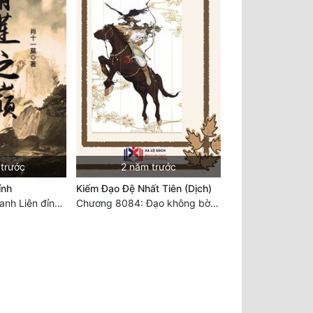
 trước
2 năm trước
ỉnh
Kiếm Đạo Đệ Nhất Tiên (Dịch)
Chương 7344 Thanh Liên đỉnh (Đại kết cục) (2) HẾT.
Chương 8084: Đạo không bờ bến (Đại kết cục) (10)