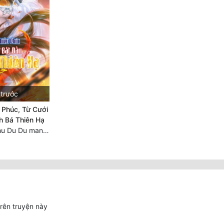
 trước
 Phúc, Từ Cưới
h Bá Thiên Hạ
Chương 2297 Chu Du Du mang thai
trên truyện này