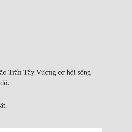
lão Trấn Tây Vương cơ hội sống
 đó.
ất.