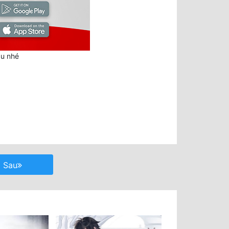
au nhé
Sau