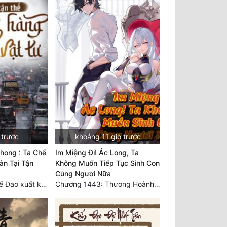
 trước
khoảng 11 giờ trước
hong : Ta Chế
Im Miệng Đi! Ác Long, Ta
àn Tại Tận
Không Muốn Tiếp Tục Sinh Con
Cùng Ngươi Nữa
Chương 3749 Thế Đao xuất kích
Chương 1443: Thương Hoành Vạn Vật (Cuối cùng)