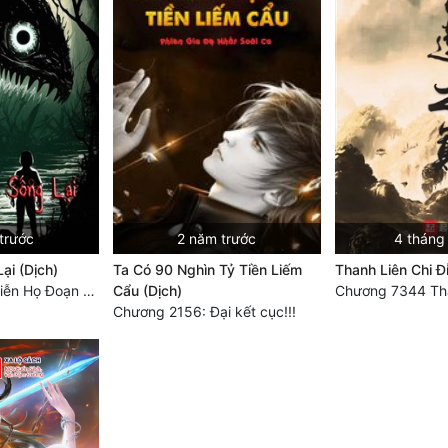
trước
2 năm trước
4 tháng
ại (Dịch)
Ta Có 90 Nghìn Tỷ Tiền Liếm
Thanh Liên Chi Đ
Chương 3694: Tiễn Họ Đoạn Đường Cuối - Hoàn
Cẩu (Dịch)
Chương 2156: Đại kết cục!!!