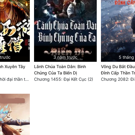
trước
3 năm trước
5 tháng
h Xuyên Tây
Lãnh Chúa Toàn Dân: Binh
Võng Du Bắt Đầ
Chủng Của Ta Biến Dị
Đỉnh Cấp Thần T
Chương 2588: Thời đại thần thoại (đại kết cục) (2)
Chương 1455: Đại Kết Cục (2)