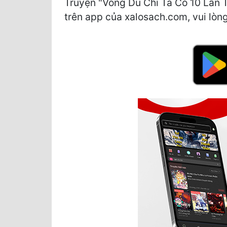
Truyện "Võng Du Chi Ta Có 10 Lần T
trên app của xalosach.com, vui lòng 