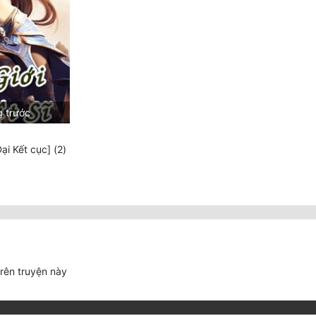
g trước
i Kết cục] (2)
trên truyện này