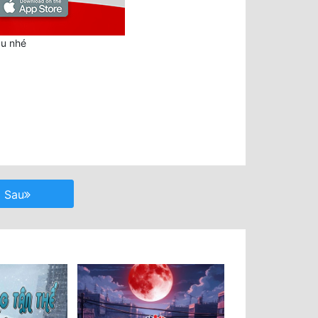
au nhé
Sau