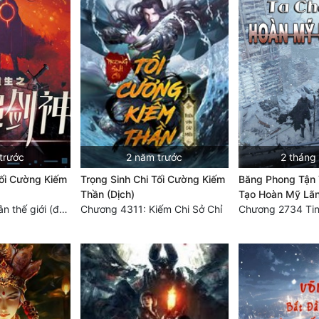
trước
2 năm trước
2 tháng
Tối Cường Kiếm
Trọng Sinh Chi Tối Cường Kiếm
Băng Phong Tận 
Thần (Dịch)
Tạo Hoàn Mỹ Lãn
Chương 4728: Tân thế giới (đại kết cục) (10)
Chương 4311: Kiếm Chi Sở Chỉ