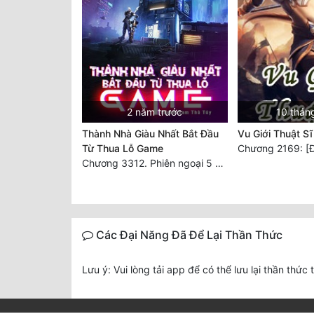
2 năm trước
10 thán
Thành Nhà Giàu Nhất Bắt Đầu
Vu Giới Thuật Sĩ
Từ Thua Lỗ Game
Chương 2169: [Đạ
Chương 3312. Phiên ngoại 5 – Tựa game này cũng ra gì đấy! (2)
Các Đại Năng Đã Để Lại Thần Thức
Lưu ý: Vui lòng tải app để có thể lưu lại thần thức 