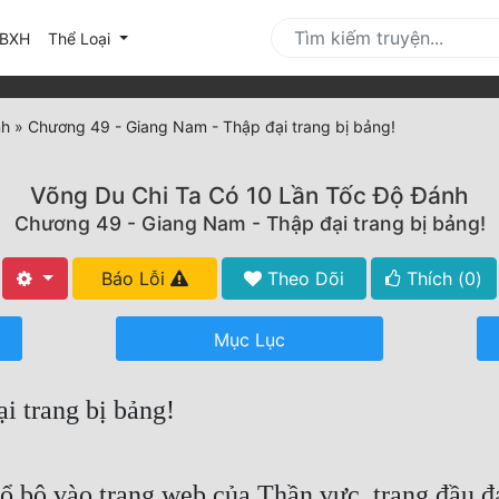
urrent)
BXH
Thể Loại
nh
»
Chương 49 - Giang Nam - Thập đại trang bị bảng!
Võng Du Chi Ta Có 10 Lần Tốc Độ Đánh
Chương 49 - Giang Nam - Thập đại trang bị bảng!
Báo Lỗi
Theo Dõi
Thích (
0
)
Mục Lục
i trang bị bảng!
ổ bộ vào trang web của Thần vực, trang đầu đa