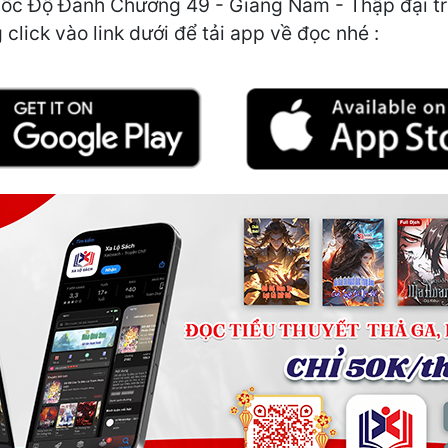
ốc Độ Đánh Chương 49 - Giang Nam - Thập đại tran
click vào link dưới để tải app về đọc nhé :