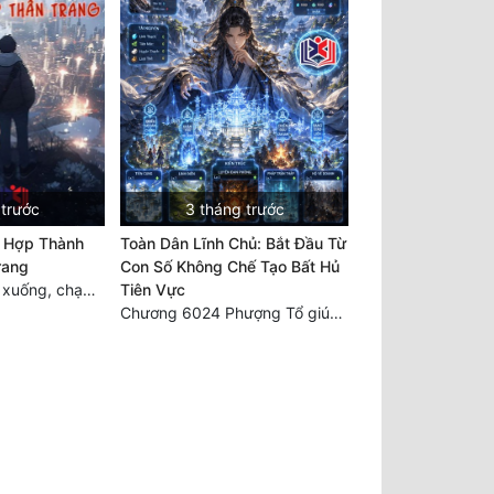
 trước
3 tháng trước
u Hợp Thành
Toàn Dân Lĩnh Chủ: Bắt Đầu Từ
rang
Con Số Không Chế Tạo Bất Hủ
Chương 2082: Đi xuống, chạy về phía mênh mông tinh thần đại hải (đại kết cục)
Tiên Vực
Chương 6024 Phượng Tổ giúp ta! Mở lại luân hồi!