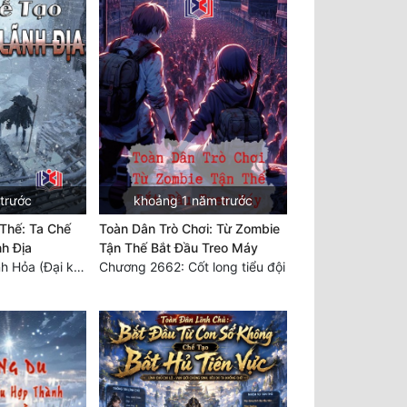
 trước
khoảng 1 năm trước
Thế: Ta Chế
Toàn Dân Trò Chơi: Từ Zombie
h Địa
Tận Thế Bắt Đầu Treo Máy
Chương 2734 Tinh Hỏa (Đại kết cục) (2)
Chương 2662: Cốt long tiểu đội