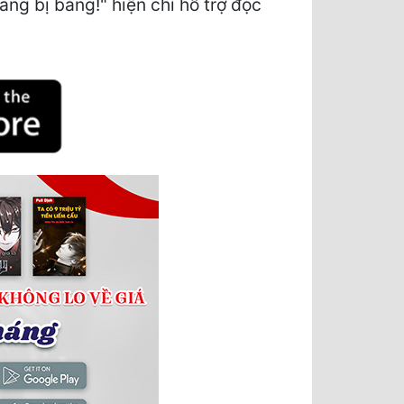
g bị bảng!" hiện chỉ hỗ trợ đọc