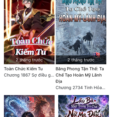
Đô Thị
Đông Phương
Đông Phương Huyền Huyễn
Đồng Nhân
Cẩu Đạo Trường Sinh
2 tháng trước
2 tháng trước
Ngự Thú
Toàn Chức Kiếm Tu
Băng Phong Tận Thế: Ta
Chương 1867 Sợ điều gì sẽ gặp điều đó
Chế Tạo Hoàn Mỹ Lãnh
Truyện Nam
Địa
Truyện Nữ
Chương 2734 Tinh Hỏa (Đại kết cục) (2)
Vô Địch Lưu
Xây Dựng Thế Lực
Đam Mỹ