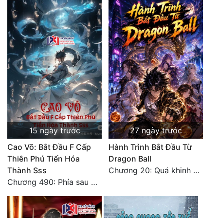
Tu Chân
Tu Tiên
Tội Phạm
Vô Địch
Võ Hiệp
Võng Du
Xuyên Không
15 ngày trước
27 ngày trước
Cao Võ: Bắt Đầu F Cấp
Hành Trình Bắt Đầu Từ
Xuyên Nhanh
Thiên Phú Tiến Hóa
Dragon Ball
Xuyên Sách
Thành Sss
Chương 20: Quá khinh người
Chương 490: Phía sau màn hắc thủ!
Xuyên Thư
Điền Văn