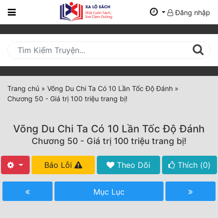
Đăng nhập
Trang
Chủ
Mới
Cập
Nhật
Trang chủ
»
Võng Du Chi Ta Có 10 Lần Tốc Độ Đánh
»
(current)
Chương 50 - Giá trị 100 triệu trang bị!
BXH
Thể Loại
Võng Du Chi Ta Có 10 Lần Tốc Độ Đánh
Chương 50 - Giá trị 100 triệu trang bị!
Tất Cả
Báo Lỗi
Theo Dõi
Thích (
0
)
Truyện Mới Ra
Mục Lục
Hoàn Thành