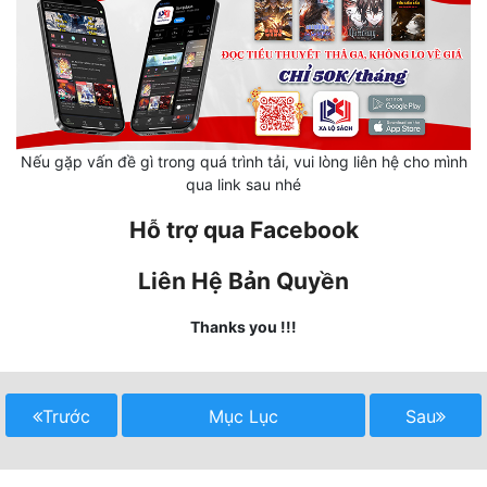
Mưu Mô
Mạt Thế
Mỹ Thực
Nếu gặp vấn đề gì trong quá trình tải, vui lòng liên hệ cho mình
Ngôn Tình
qua link sau nhé
Ngược
Hỗ trợ qua Facebook
Nữ Cường
Liên Hệ Bản Quyền
Nữ Phụ
Thanks you !!!
Phong Thủy - Tâm Linh
Phương Tây
Trước
Mục Lục
Sau
Phản Phái
Quan Trường