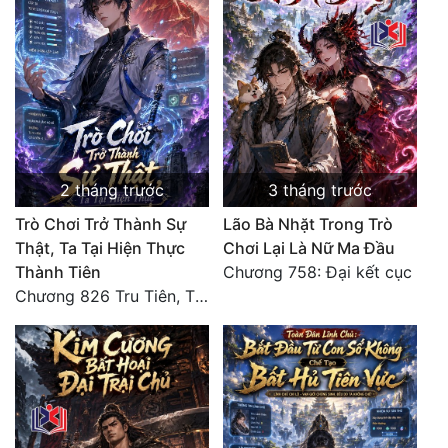
Đẹp
Đẹp Hiệp
Tính Cách Nhân Vật :
Cơ Trí
2 tháng trước
3 tháng trước
Sát Phạt Quyết Đoán
Trò Chơi Trở Thành Sự
Lão Bà Nhặt Trong Trò
Thật, Ta Tại Hiện Thực
Chơi Lại Là Nữ Ma Đầu
Vô Sỉ
Thành Tiên
Chương 758: Đại kết cục
Điềm Đạm
Chương 826 Tru Tiên, Thiên Đạo Chi Thượng, Độc Đoán Vạn Cổ (Đại kết cục)