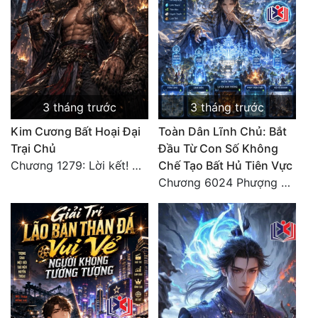
3 tháng trước
3 tháng trước
Kim Cương Bất Hoại Đại
Toàn Dân Lĩnh Chủ: Bắt
Trại Chủ
Đầu Từ Con Số Không
Chương 1279: Lời kết! Giang hồ hẹn ngày gặp lại!
Chế Tạo Bất Hủ Tiên Vực
Chương 6024 Phượng Tổ giúp ta! Mở lại luân hồi!