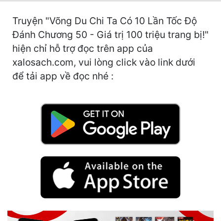
Hài Hước
Truyện "Võng Du Chi Ta Có 10 Lần Tốc Độ
Hệ Thống
Đánh Chương 50 - Giá trị 100 triệu trang bị!"
Học Đường
hiện chỉ hỗ trợ đọc trên app của
xalosach.com, vui lòng click vào link dưới
Khoa Huyễn
để tải app về đọc nhé :
Khoa Huyễn Không Gian
Kinh Dị
Kiếm Hiệp
Kỳ Huyễn
Kỳ Ảo
Linh Dị
Làm Giàu
Lịch Sử