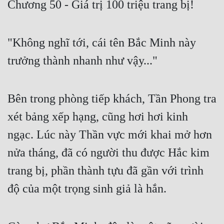
Chương 50 - Giá trị 100 triệu trang bị!
Free
Hậu Cung
"Không nghĩ tới, cái tên Bắc Minh này
Truyện Convert
trưởng thành nhanh như vậy..."
Truyện Dịch
Truyện Nhập Môn
Bên trong phòng tiếp khách, Tần Phong tra
xét bảng xếp hạng, cũng hơi hơi kinh
Truyện ngắn
ngạc. Lúc này Thần vực mới khai mở hơn
Xa Lộ Dịch
nửa tháng, đã có người thu được Hắc kim
trang bị, phần thành tựu đã gần với trình
Cung Đấu
độ của một trọng sinh giả là hắn.
Cạnh Kỹ
Cổ Tiên Hiệp