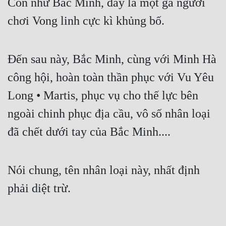
Còn như Bắc Minh, đây là một gã người
Cổ Đại
chơi Vong linh cực kì khủng bố.
Du Hí
Dã Sử
Đến sau này, Bắc Minh, cùng với Minh Hà
Dị Giới
công hội, hoàn toàn thần phục với Vu Yêu
Dị Năng
Long • Martis, phục vụ cho thế lực bên
Gia Đấu
ngoài chinh phục địa cầu, vô số nhân loại
Góc Nhìn Nam
đã chết dưới tay của Bắc Minh....
Góc Nhìn Nữ
Nói chung, tên nhân loại này, nhất định
Huyền Huyễn
phải diệt trừ.
Huyền Nghi
Huyền Ảo