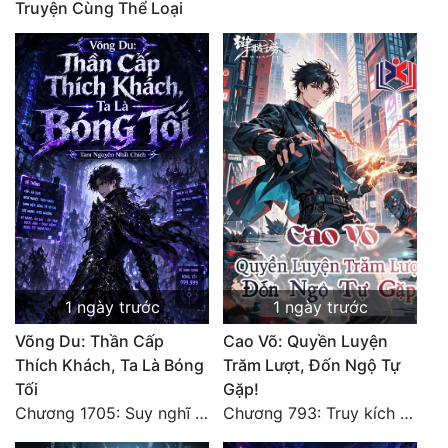
Truyện Cùng Thể Loại
Quân Sự
Sảng Văn
Sắc
Sủng
Thanh Xuân
Tiên Hiệp
Tiểu Thuyết
1 ngày trước
1 ngày trước
Trinh Thám
Võng Du: Thần Cấp
Cao Võ: Quyền Luyện
Triều Đấu
Thích Khách, Ta Là Bóng
Trăm Lượt, Đốn Ngộ Tự
Tối
Gặp!
Trùng Sinh
Chương 1705: Suy nghĩ sinh tồn của Vô Danh Tuyết!
Chương 793: Truy kích (2)
Trọng Sinh