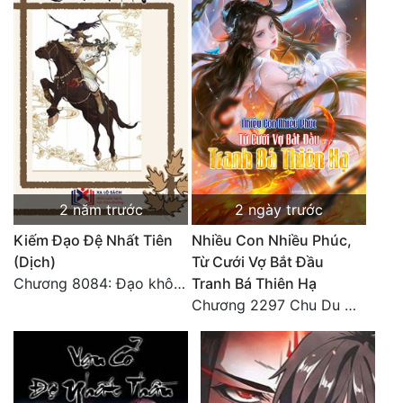
Tu Chân
Tu Tiên
Tội Phạm
Vô Địch
Võ Hiệp
Võng Du
2 năm trước
2 ngày trước
Xuyên Không
Kiếm Đạo Đệ Nhất Tiên
Nhiều Con Nhiều Phúc,
(Dịch)
Từ Cưới Vợ Bắt Đầu
Xuyên Nhanh
Chương 8084: Đạo không bờ bến (Đại kết cục) (10)
Tranh Bá Thiên Hạ
Chương 2297 Chu Du Du mang thai
Xuyên Sách
Xuyên Thư
Điền Văn