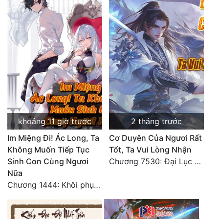
Quân Sự
Sảng Văn
Sắc
Sủng
Thanh Xuân
Tiên Hiệp
khoảng 11 giờ trước
2 tháng trước
Tiểu Thuyết
Im Miệng Đi! Ác Long, Ta
Cơ Duyên Của Ngươi Rất
Không Muốn Tiếp Tục
Tốt, Ta Vui Lòng Nhận
Trinh Thám
Sinh Con Cùng Ngươi
Chương 7530: Đại Lục Khởi Nguyên – Kiến Thành 71
Triều Đấu
Nữa
Chương 1444: Khôi phục quỹ đạo
Trùng Sinh
Trọng Sinh