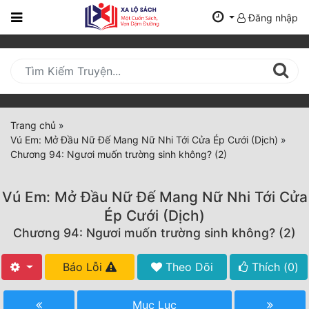
Đăng nhập
Trang
Chủ
Mới
Cập
Nhật
Trang chủ
»
(current)
Vú Em: Mở Đầu Nữ Đế Mang Nữ Nhi Tới Cửa Ép Cưới (Dịch)
»
BXH
Chương 94: Ngươi muốn trường sinh không? (2)
Thể Loại
Vú Em: Mở Đầu Nữ Đế Mang Nữ Nhi Tới Cửa
Ép Cưới (Dịch)
Tất Cả
Chương 94: Ngươi muốn trường sinh không? (2)
Truyện Mới Ra
Báo Lỗi
Theo Dõi
Thích (
0
)
Hoàn Thành
Mục Lục