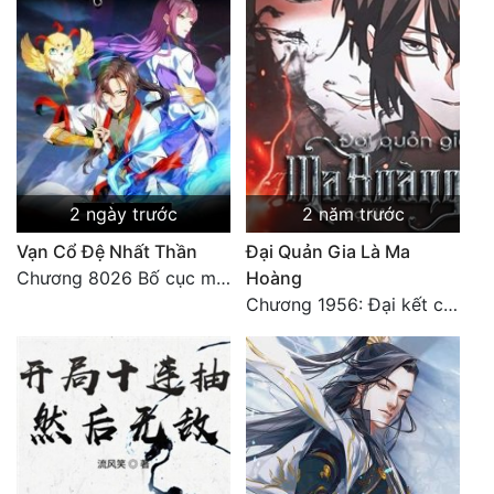
Đô Thị
Đông Phương
Đông Phương Huyền Huyễn
Đồng Nhân
2 ngày trước
2 năm trước
Cẩu Đạo Trường Sinh
Vạn Cổ Đệ Nhất Thần
Đại Quản Gia Là Ma
Ngự Thú
Chương 8026 Bố cục mới
Hoàng
Chương 1956: Đại kết cục
Truyện Nam
Truyện Nữ
Vô Địch Lưu
Xây Dựng Thế Lực
Đam Mỹ