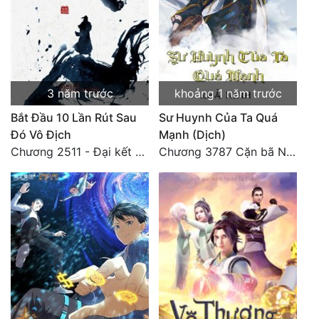
Đẹp
Đẹp Hiệp
3 năm trước
khoảng 1 năm trước
Tính Cách Nhân Vật :
Bắt Đầu 10 Lần Rút Sau
Sư Huynh Của Ta Quá
Cơ Trí
Đó Vô Địch
Mạnh (Dịch)
Chương 2511 - Đại kết cục, Phiên ngoại thiên: Chư thiên quy nhất giới, vĩnh hằng thế giới. Hết!
Chương 3787 Cặn bã Nam Thiên Đạo
Sát Phạt Quyết Đoán
Vô Sỉ
Điềm Đạm