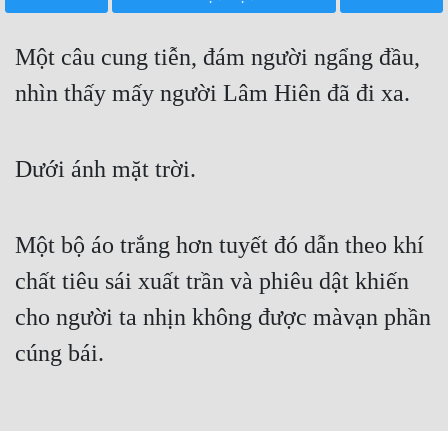
Free
Một câu cung tiễn, đám người ngẩng đầu,
Hậu Cung
nhìn thấy mấy người Lâm Hiên đã đi xa.
Truyện Convert
Truyện Dịch
Dưới ánh mặt trời.
Truyện Nhập Môn
Truyện ngắn
Một bộ áo trắng hơn tuyết đó dẫn theo khí
Xa Lộ Dịch
chất tiêu sái xuất trần và phiêu dật khiến
cho người ta nhịn không được màvạn phần
Cung Đấu
cúng bái.
Cạnh Kỹ
Cổ Tiên Hiệp