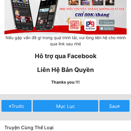
Hài Hước
Hệ Thống
Học Đường
Khoa Huyễn
Nếu gặp vấn đề gì trong quá trình tải, vui lòng liên hệ cho mình
qua link sau nhé
Khoa Huyễn Không Gian
Hỗ trợ qua Facebook
Kinh Dị
Liên Hệ Bản Quyền
Kiếm Hiệp
Thanks you !!!
Kỳ Huyễn
Kỳ Ảo
Trước
Mục Lục
Sau
Linh Dị
Làm Giàu
Truyện Cùng Thể Loại
Lịch Sử