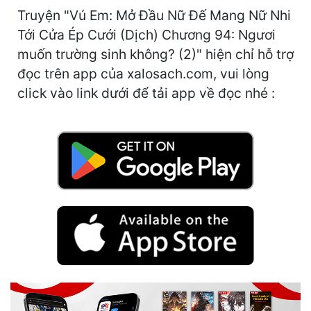
Cổ Đại
Truyện "Vú Em: Mở Đầu Nữ Đế Mang Nữ Nhi
Tới Cửa Ép Cưới (Dịch) Chương 94: Ngươi
Du Hí
muốn trường sinh không? (2)" hiện chỉ hỗ trợ
Dã Sử
đọc trên app của xalosach.com, vui lòng
click vào link dưới để tải app về đọc nhé :
Dị Giới
Dị Năng
Gia Đấu
Góc Nhìn Nam
Góc Nhìn Nữ
Huyền Huyễn
Huyền Nghi
Huyền Ảo