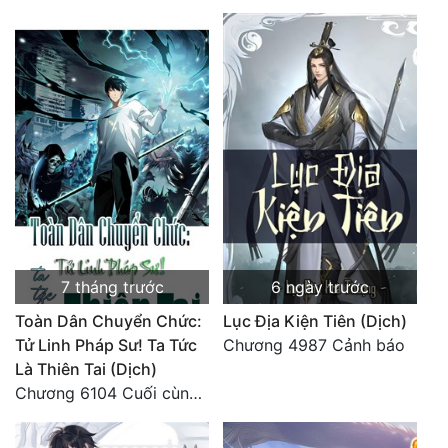
Mưu Mô
Mạt Thế
Mỹ Thực
Ngôn Tình
Ngược
Nữ Cường
Nữ Phụ
7 tháng trước
6 ngày trước
Phong Thủy - Tâm Linh
Toàn Dân Chuyển Chức:
Lục Địa Kiện Tiên (Dịch)
Tử Linh Pháp Sư! Ta Tức
Chương 4987 Cảnh báo
Phương Tây
Là Thiên Tai (Dịch)
Chương 6104 Cuối cùng (HẾT)
Phản Phái
Quan Trường