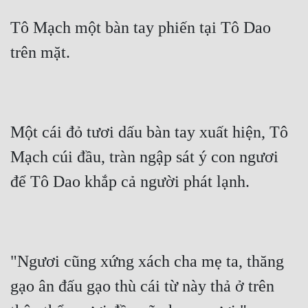
Đô Thị
Tô Mạch một bàn tay phiến tại Tô Dao 
Đông Phương
trên mặt.
Đông Phương Huyền Huyễn
Đồng Nhân
Một cái đỏ tươi dấu bàn tay xuất hiện, Tô 
Cẩu Đạo Trường Sinh
Mạch cúi đầu, tràn ngập sát ý con ngươi 
Ngự Thú
để Tô Dao khắp cả người phát lạnh.
Truyện Nam
Truyện Nữ
Vô Địch Lưu
"Ngươi cũng xứng xách cha mẹ ta, thăng 
Xây Dựng Thế Lực
gạo ân đấu gạo thù cái từ này thả ở trên 
Đam Mỹ