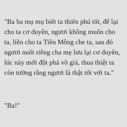
Tu Chân
Tu Tiên
"Ba ba mụ mụ biết ta thiên phú tốt, để lại 
Tội Phạm
cho ta cơ duyên, ngươi không muốn cho 
Vô Địch
ta, liền cho ta Tiền Mông che ta, sau đó 
ngươi nuốt riêng cha mẹ lưu lại cơ duyên, 
Võ Hiệp
lúc này mới đột phá võ giả, thua thiệt ta 
Võng Du
còn tưởng rằng ngươi là thật tốt với ta."
Xuyên Không
Xuyên Nhanh
Xuyên Sách
"Ba!"
Xuyên Thư
Điền Văn