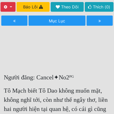
Báo Lỗi
Theo Dõi
Thích (
0
)
Free
Hậu Cung
Mục Lục
Truyện Convert
Truyện Dịch
Truyện Nhập Môn
Truyện ngắn
Xa Lộ Dịch
Người đăng: Cancel✦No2ᴾᴳ
Cung Đấu
Tô Mạch biết Tô Dao không muốn mặt, 
Cạnh Kỹ
không nghĩ tới, còn như thế ngây thơ, liền 
Cổ Tiên Hiệp
hai người hiện tại quan hệ, có cái gì cũng 