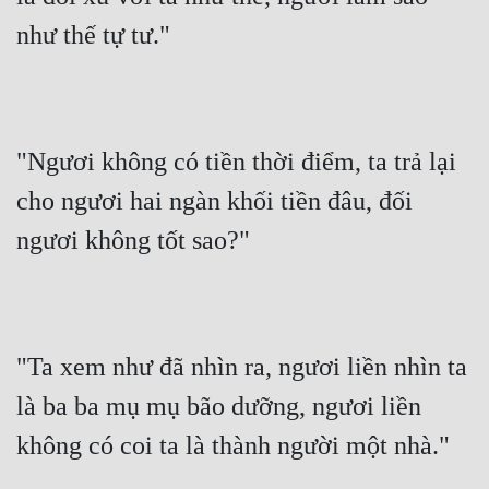
như thế tự tư."
Quân Sự
Sảng Văn
Sắc
"Ngươi không có tiền thời điểm, ta trả lại 
Sủng
cho ngươi hai ngàn khối tiền đâu, đối 
Thanh Xuân
ngươi không tốt sao?"
Tiên Hiệp
Tiểu Thuyết
Trinh Thám
"Ta xem như đã nhìn ra, ngươi liền nhìn ta 
Triều Đấu
là ba ba mụ mụ bão dưỡng, ngươi liền 
Trùng Sinh
không có coi ta là thành người một nhà."
Trọng Sinh