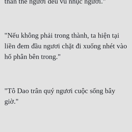
thân thể ngươi đều vũ nhục ngươi."
Đẹp
Đẹp Hiệp
"Nếu không phải trong thành, ta hiện tại 
Tính Cách Nhân Vật :
liền đem đầu ngươi chặt đi xuống nhét vào 
Cơ Trí
hố phân bên trong."
Sát Phạt Quyết Đoán
Vô Sỉ
Điềm Đạm
"Tô Dao trân quý ngươi cuộc sống bây 
giờ."