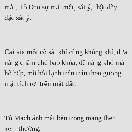
Hài Hước
mắt, Tô Dao sợ mất mật, sát ý, thật dày 
Hệ Thống
đặc sát ý.
Học Đường
Khoa Huyễn
Khoa Huyễn Không Gian
Cái kia một cỗ sát khí cùng không khí, đưa 
Kinh Dị
nàng chăm chú bao khỏa, để nàng khó mà 
hô hấp, mồ hôi lạnh trên trán theo gương 
Kiếm Hiệp
mặt tích rơi trên mặt đất.
Kỳ Huyễn
Kỳ Ảo
Linh Dị
Tô Mạch ánh mắt bên trong mang theo 
Làm Giàu
xem thường.
Lịch Sử