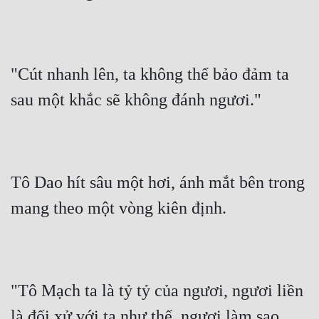
Mưu Mô
Mạt Thế
"Cút nhanh lên, ta không thể bảo đảm ta 
Mỹ Thực
sau một khắc sẽ không đánh ngươi."
Ngôn Tình
Ngược
Nữ Cường
Tô Dao hít sâu một hơi, ánh mắt bên trong 
Nữ Phụ
mang theo một vòng kiên định.
Phong Thủy - Tâm Linh
Phương Tây
Phản Phái
"Tô Mạch ta là tỷ tỷ của ngươi, ngươi liền 
Quan Trường
là đối xử với ta như thế, ngươi làm sao 