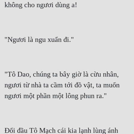
không cho ngươi dùng a!
Cổ Đại
Du Hí
Dã Sử
"Ngươi là ngu xuẩn đi."
Dị Giới
Dị Năng
Gia Đấu
"Tô Dao, chúng ta bây giờ là cừu nhân, 
Góc Nhìn Nam
ngươi từ nhà ta cầm tới đồ vật, ta muốn 
Góc Nhìn Nữ
ngươi một phần một lông phun ra."
Huyền Huyễn
Huyền Nghi
Huyền Ảo
Đối đầu Tô Mạch cái kia lạnh lùng ánh 