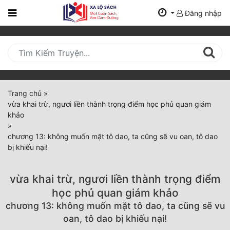
Đăng nhập
Trang
Chủ
Mới
Cập
Nhật
Trang chủ
»
(current)
vừa khai trừ, ngươi liền thành trọng điểm học phủ quan giám
BXH
khảo
»
Thể Loại
chương 13: không muốn mặt tô dao, ta cũng sẽ vu oan, tô dao
bị khiếu nại!
Tất Cả
vừa khai trừ, ngươi liền thành trọng điểm
Truyện Mới Ra
học phủ quan giám khảo
chương 13: không muốn mặt tô dao, ta cũng sẽ vu
Hoàn Thành
oan, tô dao bị khiếu nại!