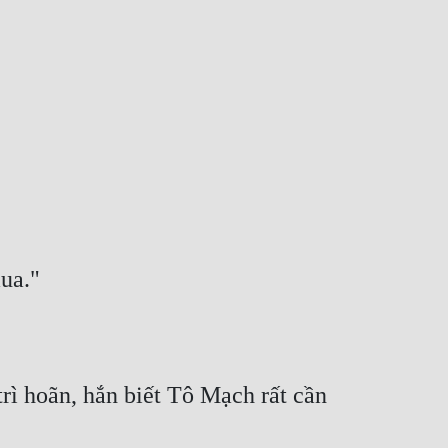
mua."
 hoãn, hắn biết Tô Mạch rất cần 