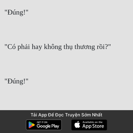
"Đúng!"
"Có phải hay không thụ thương rồi?"
"Đúng!"
"Bên trên có phải hay không mặc một cái 
Tải App Để Đọc Truyện Sớm Nhất
áo khoác màu đen, phía dưới mặc một đầu 