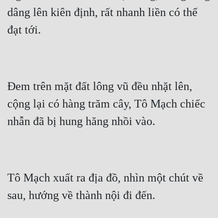
Đô Thị
dâng lên kiên định, rất nhanh liền có thể 
Đông Phương
đạt tới.
Đông Phương Huyền Huyễn
Đồng Nhân
Đem trên mặt đất lông vũ đều nhặt lên, 
Cẩu Đạo Trường Sinh
cộng lại có hàng trăm cây, Tô Mạch chiếc 
nhẫn đã bị hung hăng nhồi vào.
Ngự Thú
Truyện Nam
Truyện Nữ
Tô Mạch xuất ra địa đồ, nhìn một chút về 
Vô Địch Lưu
sau, hướng về thành nội đi đến.
Xây Dựng Thế Lực
Đam Mỹ