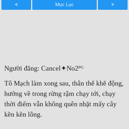
Mục Lục
Free
Hậu Cung
Truyện Convert
Truyện Dịch
Truyện Nhập Môn
Truyện ngắn
Người đăng: Cancel✦No2ᴾᴳ
Xa Lộ Dịch
Tô Mạch làm xong sau, thân thể khẽ động, 
hướng về trong rừng rậm chạy tới, chạy 
Cung Đấu
thời điểm vẫn không quên nhặt mấy cây 
Cạnh Kỹ
kền kền lông.
Cổ Tiên Hiệp