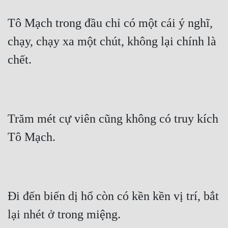
Mưu Mô
Tô Mạch trong đầu chỉ có một cái ý nghĩ, 
chạy, chạy xa một chút, không lại chính là 
Mạt Thế
chết.
Mỹ Thực
Ngôn Tình
Ngược
Trăm mét cự viên cũng không có truy kích 
Nữ Cường
Tô Mạch.
Nữ Phụ
Phong Thủy - Tâm Linh
Phương Tây
Đi đến biến dị hổ còn có kền kền vị trí, bắt 
Phản Phái
lại nhét ở trong miệng.
Quan Trường