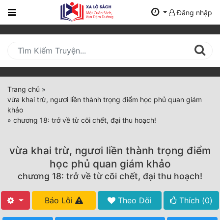
Đăng nhập
Trang
Chủ
Mới
Cập
Nhật
Trang chủ
»
(current)
vừa khai trừ, ngươi liền thành trọng điểm học phủ quan giám
BXH
khảo
»
chương 18: trở về từ cõi chết, đại thu hoạch!
Thể Loại
vừa khai trừ, ngươi liền thành trọng điểm
Tất Cả
học phủ quan giám khảo
chương 18: trở về từ cõi chết, đại thu hoạch!
Truyện Mới Ra
Hoàn Thành
Báo Lỗi
Theo Dõi
Thích (
0
)