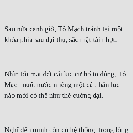
Tu Chân
Tu Tiên
Sau nửa canh giờ, Tô Mạch tránh tại một 
Tội Phạm
khỏa phía sau đại thụ, sắc mặt tái nhợt.
Vô Địch
Võ Hiệp
Võng Du
Nhìn tới mặt đất cái kia cự hố to động, Tô 
Xuyên Không
Mạch nuốt nước miếng một cái, hắn lúc 
Xuyên Nhanh
nào mới có thể như thế cường đại.
Xuyên Sách
Xuyên Thư
Điền Văn
Nghĩ đến mình còn có hệ thống, trong lòng 