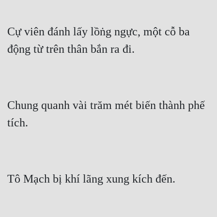
Cổ Đại
Du Hí
Cự viên đánh lấy lồṅg ngực, một cỗ ba 
Dã Sử
động từ trên thân bắn ra đi.
Dị Giới
Dị Năng
Chung quanh vài trăm mét biến thành phế 
Gia Đấu
tích.
Góc Nhìn Nam
Góc Nhìn Nữ
Huyền Huyễn
Tô Mạch bị khí lãng xung kích đến.
Huyền Nghi
Huyền Ảo