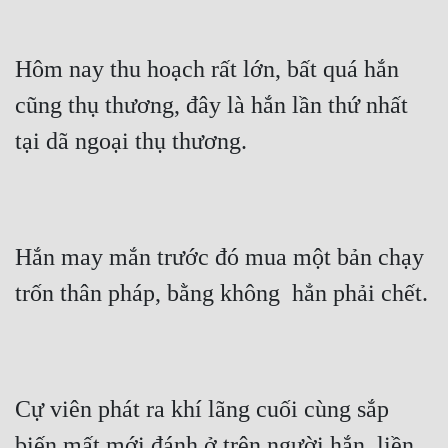
Đẹp
Hôm nay thu hoạch rất lớn, bất quá hắn 
Đẹp Hiệp
cũng thụ thương, đây là hắn lần thứ nhất 
Tính Cách Nhân Vật :
tại dã ngoại thụ thương.
Cơ Trí
Sát Phạt Quyết Đoán
Hắn may mắn trước đó mua một bản chạy 
Vô Sỉ
trốn thân pháp, bằng không  hẳn phải chết.
Điềm Đạm
Cự viên phát ra khí lãng cuối cùng sắp 
biến mất mới đánh ở trên người hắn, liền 