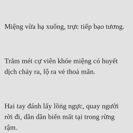
Quân Sự
Sảng Văn
Miệng vừa hạ xuống, trực tiếp bạo tương.
Sắc
Sủng
Thanh Xuân
Trăm mét cự viên khóe miệng có huyết 
Tiên Hiệp
dịch chảy ra, lộ ra vẻ thoả mãn.
Tiểu Thuyết
Trinh Thám
Triều Đấu
Hai tay đánh lấy lồṅg ngực, quay người 
rời đi, dần dần biến mất tại trong rừng 
Trùng Sinh
rậm.
Trọng Sinh