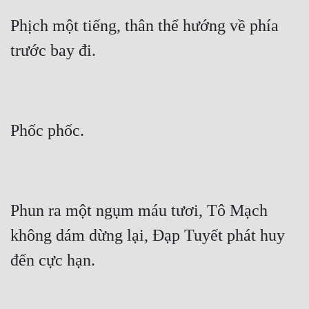
Hài Hước
Phịch một tiếng, thân thể hướng về phía 
Hệ Thống
trước bay đi.
Học Đường
Khoa Huyễn
Khoa Huyễn Không Gian
Phốc phốc.
Kinh Dị
Kiếm Hiệp
Kỳ Huyễn
Phun ra một ngụm máu tươi, Tô Mạch 
Kỳ Ảo
không dám dừng lại, Đạp Tuyết phát huy 
Linh Dị
đến cực hạn.
Làm Giàu
Lịch Sử