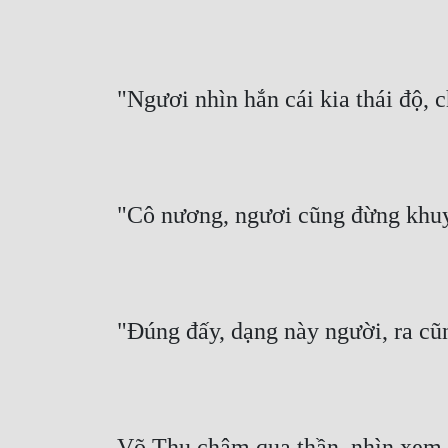
"Ngươi nhìn hắn cái kia thái độ, 
"Cô nương, ngươi cũng đừng khuy
"Đúng đấy, dạng này người, ra cũn
Võ Thu chậm qua thần, nhìn xem 