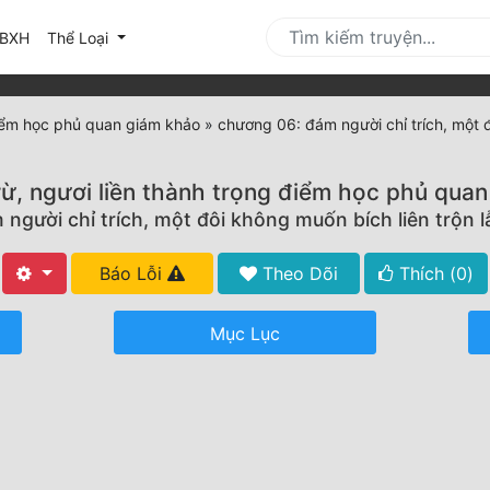
urrent)
BXH
Thể Loại
 điểm học phủ quan giám khảo
»
chương 06: đám người chỉ trích, một 
rừ, ngươi liền thành trọng điểm học phủ qua
người chỉ trích, một đôi không muốn bích liên trộn 
Báo Lỗi
Theo Dõi
Thích (
0
)
Mục Lục