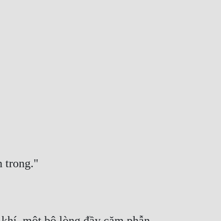
 trong."
khí, một bộ lòng đầy căm phẫn 