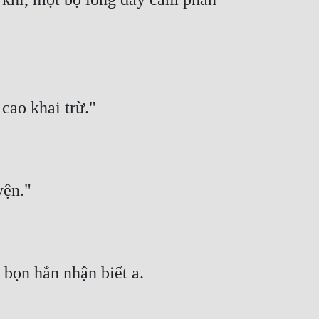
cao khai trừ."
yện."
 bọn hắn nhận biết a.