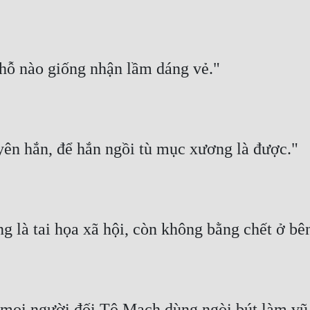
chỗ nào giống nhận lầm dáng vẻ."
ên hắn, để hắn ngồi tù mục xương là được."
g là tai họa xã hội, còn không bằng chết ở bên
mọi người đối Tô Mạch dùng ngòi bút làm vũ 