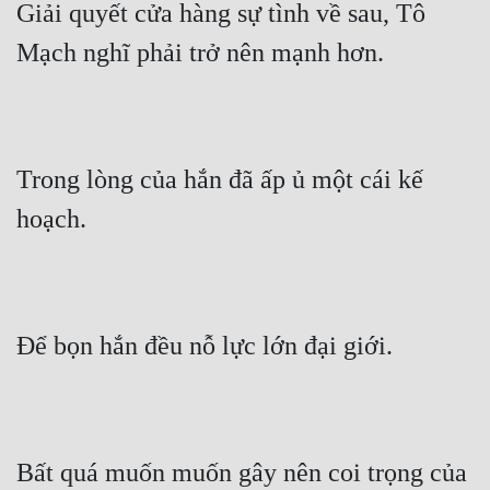
Giải quyết cửa hàng sự tình về sau, Tô 
Đô Thị
Mạch nghĩ phải trở nên mạnh hơn.
Đông Phương
Đông Phương Huyền Huyễn
Đồng Nhân
Trong lòng của hắn đã ấp ủ một cái kế 
hoạch.
Cẩu Đạo Trường Sinh
Ngự Thú
Truyện Nam
Để bọn hắn đều nỗ lực lớn đại giới.
Truyện Nữ
Vô Địch Lưu
Xây Dựng Thế Lực
Bất quá muốn muốn gây nên coi trọng của 
Đam Mỹ