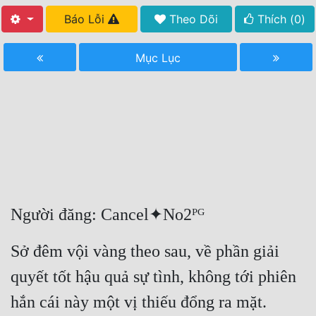
Báo Lỗi
Theo Dõi
Thích (
0
)
Free
Hậu Cung
Mục Lục
Truyện Convert
Truyện Dịch
Truyện Nhập Môn
Truyện ngắn
Xa Lộ Dịch
Người đăng: Cancel✦No2ᴾᴳ
Cung Đấu
Sở đêm vội vàng theo sau, về phần giải 
Cạnh Kỹ
quyết tốt hậu quả sự tình, không tới phiên 
Cổ Tiên Hiệp
hắn cái này một vị thiếu đổng ra mặt.