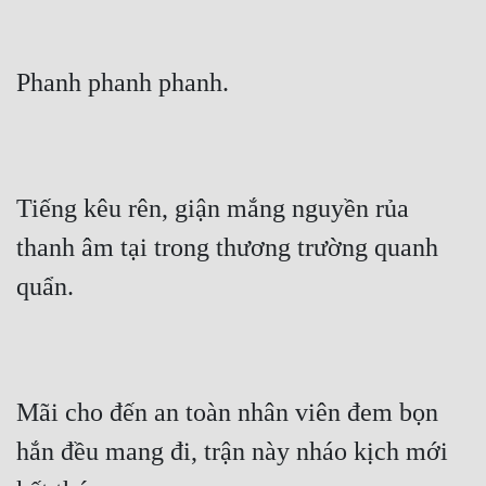
Quân Sự
Sảng Văn
Phanh phanh phanh.
Sắc
Sủng
Tiếng kêu rên, giận mắng nguyền rủa 
Thanh Xuân
thanh âm tại trong thương trường quanh 
Tiên Hiệp
quẩn.
Tiểu Thuyết
Trinh Thám
Triều Đấu
Mãi cho đến an toàn nhân viên đem bọn 
Trùng Sinh
hắn đều mang đi, trận này nháo kịch mới 
Trọng Sinh