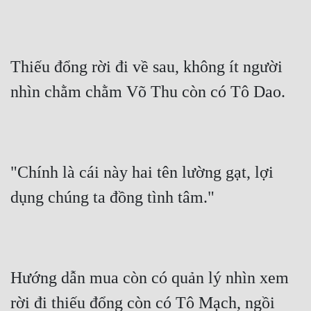
Cổ Đại
Du Hí
Thiếu đổng rời đi về sau, không ít người 
Dã Sử
nhìn chằm chằm Võ Thu còn có Tô Dao.
Dị Giới
Dị Năng
Gia Đấu
"Chính là cái này hai tên lường gạt, lợi 
Góc Nhìn Nam
dụng chúng ta đồng tình tâm."
Góc Nhìn Nữ
Huyền Huyễn
Huyền Nghi
Hướng dẫn mua còn có quản lý nhìn xem 
Huyền Ảo
rời đi thiếu đổng còn có Tô Mạch, ngồi 