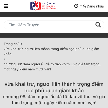
Đăng nhập
Trang
Chủ
Mới
Cập
Nhật
Trang chủ
»
(current)
vừa khai trừ, ngươi liền thành trọng điểm học phủ quan giám
BXH
khảo
»
Thể Loại
chương 08: đám người ẩu đả tô dao võ thu, võ giả tam trọng,
một ngày kiếm năm mươi vạn!
Tất Cả
vừa khai trừ, ngươi liền thành trọng điểm
Truyện Mới Ra
học phủ quan giám khảo
chương 08: đám người ẩu đả tô dao võ thu, võ giả
Hoàn Thành
tam trọng, một ngày kiếm năm mươi vạn!