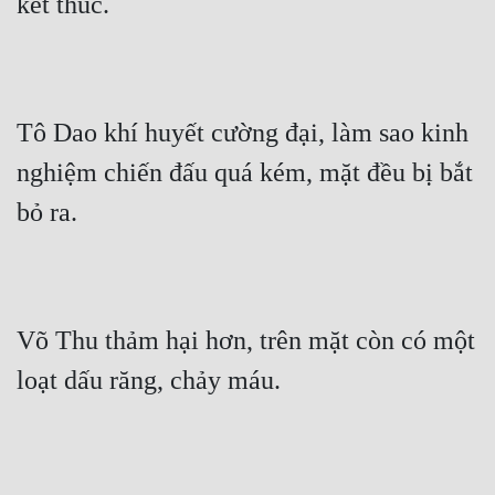
kết thúc.
Tu Chân
Tu Tiên
Tội Phạm
Tô Dao khí huyết cường đại, làm sao kinh 
Vô Địch
nghiệm chiến đấu quá kém, mặt đều bị bắt 
Võ Hiệp
bỏ ra.
Võng Du
Xuyên Không
Xuyên Nhanh
Võ Thu thảm hại hơn, trên mặt còn có một 
loạt dấu răng, chảy máu.
Xuyên Sách
Xuyên Thư
Điền Văn