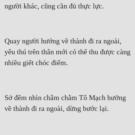
người khác, cũng cần đủ thực lực.
Đẹp
Đẹp Hiệp
Quay người hướng về thành đi ra ngoài, 
Tính Cách Nhân Vật :
yêu thú trên thân mới có thể thu được càng 
Cơ Trí
nhiều giết chóc điểm.
Sát Phạt Quyết Đoán
Vô Sỉ
Điềm Đạm
Sở đêm nhìn chằm chằm Tô Mạch hướng 
về thành đi ra ngoài, dừng bước lại.