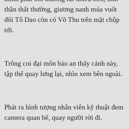
thần thất thường, giương nanh múa vuốt 
Mưu Mô
đối Tô Dao còn có Võ Thu trên mặt chộp 
Mạt Thế
tới.
Mỹ Thực
Ngôn Tình
Ngược
Trông coi đại môn bảo an thấy cảnh này, 
Nữ Cường
tập thể quay lưng lại, nhìn xem bên ngoài.
Nữ Phụ
Phong Thủy - Tâm Linh
Phương Tây
Phát ra hình tượng nhân viên kỹ thuật đem 
Phản Phái
camera quan bế, quay người rời đi.
Quan Trường