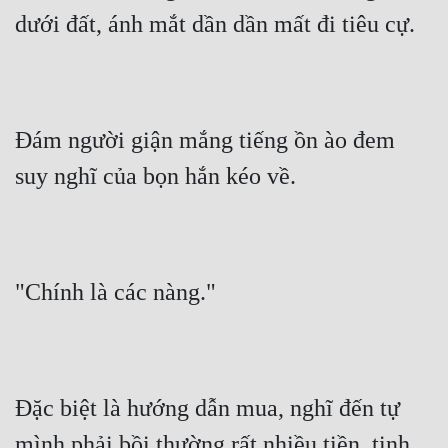
Hài Hước
dưới đất, ánh mắt dần dần mất đi tiêu cự.
Hệ Thống
Học Đường
Khoa Huyễn
Đám người giận mắng tiếng ồn ào đem 
Khoa Huyễn Không Gian
suy nghĩ của bọn hắn kéo về.
Kinh Dị
Kiếm Hiệp
Kỳ Huyễn
"Chính là các nàng."
Kỳ Ảo
Linh Dị
Đặc biệt là hướng dẫn mua, nghĩ đến tự 
Làm Giàu
mình phải bồi thường rất nhiều tiền, tinh 
Lịch Sử