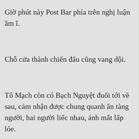
Quân Sự
Giờ phút này Post Bar phía trên nghị luận 
Sảng Văn
ầm ĩ.
Sắc
Sủng
Chỗ cửa thành chiến đấu cũng vang dội.
Thanh Xuân
Tiên Hiệp
Tiểu Thuyết
Tô Mạch còn có Bạch Nguyệt đuổi tới về 
Trinh Thám
sau, cảm nhận được chung quanh ẩn tàng 
Triều Đấu
người, hai người liếc nhau, ánh mắt lấp 
Trùng Sinh
lóe.
Trọng Sinh