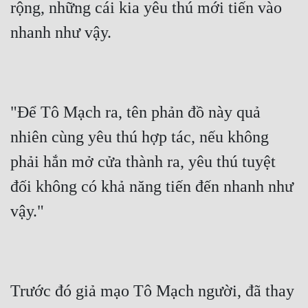
rộng, những cái kia yêu thú mới tiến vào 
Đô Thị
nhanh như vậy.
Đông Phương
Đông Phương Huyền Huyễn
Đồng Nhân
"Để Tô Mạch ra, tên phản đồ này quả 
nhiên cùng yêu thú hợp tác, nếu không 
Cẩu Đạo Trường Sinh
phải hắn mở cửa thành ra, yêu thú tuyệt 
Ngự Thú
đối không có khả năng tiến đến nhanh như 
Truyện Nam
vậy."
Truyện Nữ
Vô Địch Lưu
Xây Dựng Thế Lực
Trước đó giả mạo Tô Mạch người, đã thay 
Đam Mỹ