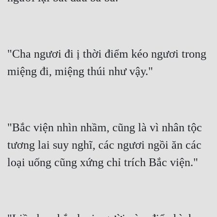
Hài Hước
Hệ Thống
Học Đường
"Cha ngươi đi ị thời điểm kéo ngươi trong 
Khoa Huyễn
miệng đi, miệng thúi như vậy."
Khoa Huyễn Không Gian
Kinh Dị
Kiếm Hiệp
"Bắc viện nhìn nhầm, cũng là vì nhân tộc 
Kỳ Huyễn
tương lai suy nghĩ, các ngươi ngồi ăn các 
Kỳ Ảo
loại uống cũng xứng chỉ trích Bắc viện."
Linh Dị
Làm Giàu
Lịch Sử