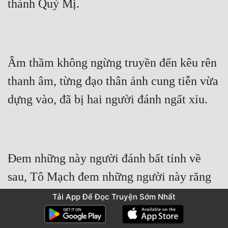
thành Quỷ Mị.
Âm thầm không ngừng truyền đến kêu rên 
thanh âm, từng đạo thân ảnh cung tiễn vừa 
dựng vào, đã bị hai người đánh ngất xỉu.
Đem những này người đánh bất tỉnh về 
sau, Tô Mạch đem những người này răng 
cạy mở, nhìn xem bên trong có hay không 
Tải App Để Đọc Truyện Sớm Nhất
độc dược.