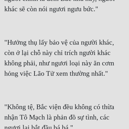
Cổ Đại
khác sẽ còn nói ngươi ngưu bức."
Du Hí
Dã Sử
Dị Giới
"Hưởng thụ lấy bảo vệ của người khác, 
Dị Năng
còn ở lại chỗ này chỉ trích người khác 
Gia Đấu
không phải, như ngươi loại này ăn cơm 
hỏng việc Lão Tử xem thường nhất."
Góc Nhìn Nam
Góc Nhìn Nữ
Huyền Huyễn
"Không tệ, Bắc viện đều không có thừa 
Huyền Nghi
nhận Tô Mạch là phản đồ sự tình, các 
Huyền Ảo
ngươi lại bắt đầu bá bá."