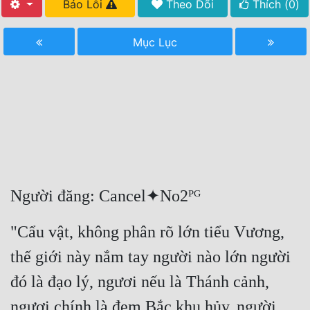
Báo Lỗi
Theo Dõi
Thích (
0
)
Free
Mục Lục
Hậu Cung
Truyện Convert
Truyện Dịch
Truyện Nhập Môn
Truyện ngắn
Xa Lộ Dịch
Người đăng: Cancel✦No2ᴾᴳ
"Cẩu vật, không phân rõ lớn tiểu Vương, 
Cung Đấu
thế giới này nắm tay người nào lớn người 
Cạnh Kỹ
đó là đạo lý, ngươi nếu là Thánh cảnh, 
Cổ Tiên Hiệp
ngươi chính là đem Bắc khu hủy, người 