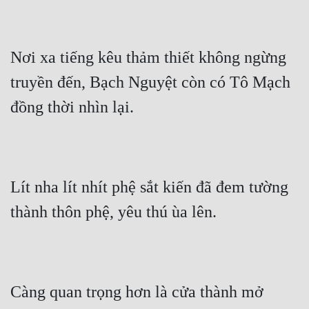
Tu Chân
Tu Tiên
Nơi xa tiếng kêu thảm thiết không ngừng 
Tội Phạm
truyền đến, Bạch Nguyệt còn có Tô Mạch 
Vô Địch
đồng thời nhìn lại.
Võ Hiệp
Võng Du
Xuyên Không
Lít nha lít nhít phệ sắt kiến đã đem tường 
Xuyên Nhanh
thành thôn phệ, yêu thú ùa lên.
Xuyên Sách
Xuyên Thư
Càng quan trọng hơn là cửa thành mở 
Điền Văn