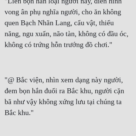
"Liền bọn hắn loại người này, điển hình 
vong ân phụ nghĩa người, cho ăn không 
Mưu Mô
quen Bạch Nhãn Lang, cẩu vật, thiểu 
Mạt Thế
năng, ngu xuẩn, não tàn, không có đầu óc, 
Mỹ Thực
không có trứng hỗn trướng đồ chơi."
Ngôn Tình
Ngược
Nữ Cường
"@ Bắc viện, nhìn xem dạng này người, 
Nữ Phụ
đem bọn hắn đuổi ra Bắc khu, người cặn 
Phong Thủy - Tâm Linh
bã như vậy không xứng lưu tại chúng ta 
Phương Tây
Bắc khu."
Phản Phái
Quan Trường