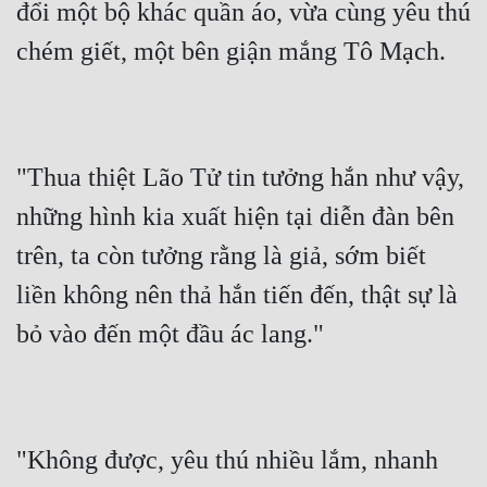
đổi một bộ khác quần áo, vừa cùng yêu thú 
Đẹp
chém giết, một bên giận mắng Tô Mạch.
Đẹp Hiệp
Tính Cách Nhân Vật :
"Thua thiệt Lão Tử tin tưởng hắn như vậy, 
Cơ Trí
những hình kia xuất hiện tại diễn đàn bên 
Sát Phạt Quyết Đoán
trên, ta còn tưởng rằng là giả, sớm biết 
Vô Sỉ
liền không nên thả hắn tiến đến, thật sự là 
Điềm Đạm
bỏ vào đến một đầu ác lang."
"Không được, yêu thú nhiều lắm, nhanh 