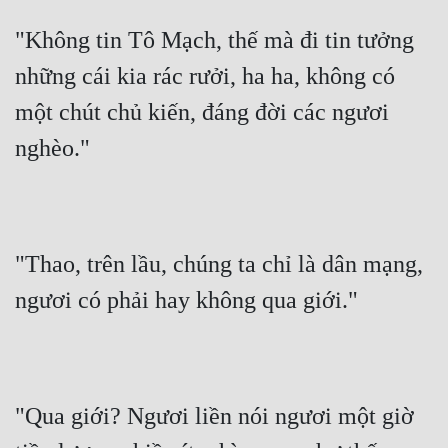
Tu Chân
"Không tin Tô Mạch, thế mà đi tin tưởng 
Tu Tiên
những cái kia rác rưởi, ha ha, không có 
Tội Phạm
một chút chủ kiến, đáng đời các ngươi 
Vô Địch
nghèo."
Võ Hiệp
Võng Du
"Thao, trên lầu, chúng ta chỉ là dân mạng, 
Xuyên Không
ngươi có phải hay không qua giới."
Xuyên Nhanh
Xuyên Sách
Xuyên Thư
"Qua giới? Ngươi liền nói ngươi một giờ 
Điền Văn