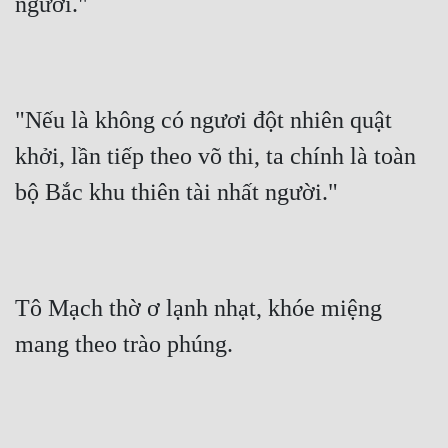
ngươi."
Đẹp
Đẹp Hiệp
"Nếu là không có ngươi đột nhiên quật 
Tính Cách Nhân Vật :
khởi, lần tiếp theo võ thi, ta chính là toàn 
Cơ Trí
bộ Bắc khu thiên tài nhất người."
Sát Phạt Quyết Đoán
Vô Sỉ
Điềm Đạm
Tô Mạch thờ ơ lạnh nhạt, khóe miệng 
mang theo trào phúng.