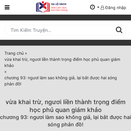
Đăng nhập
Trang
Chủ
Mới
Cập
Nhật
Trang chủ
»
(current)
vừa khai trừ, ngươi liền thành trọng điểm học phủ quan giám
BXH
khảo
»
Thể Loại
chương 93: ngươi làm sao không giả, lại bắt được hai sóng
phản đồ!
Tất Cả
vừa khai trừ, ngươi liền thành trọng điểm
Truyện Mới Ra
học phủ quan giám khảo
chương 93: ngươi làm sao không giả, lại bắt được hai
Hoàn Thành
sóng phản đồ!