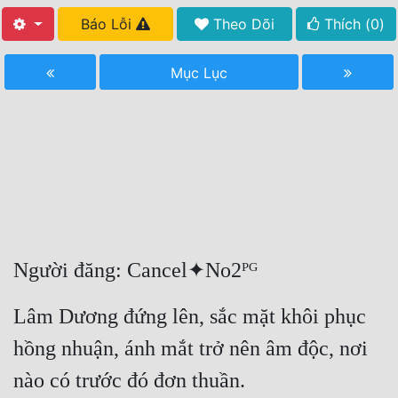
Báo Lỗi
Theo Dõi
Thích (
0
)
Free
Hậu Cung
Mục Lục
Truyện Convert
Truyện Dịch
Truyện Nhập Môn
Truyện ngắn
Xa Lộ Dịch
Người đăng: Cancel✦No2ᴾᴳ
Cung Đấu
Lâm Dương đứng lên, sắc mặt khôi phục 
Cạnh Kỹ
hồng nhuận, ánh mắt trở nên âm độc, nơi 
Cổ Tiên Hiệp
nào có trước đó đơn thuần.