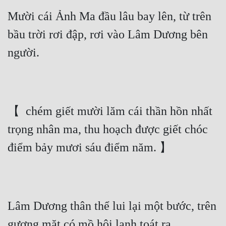
Mười cái Ảnh Ma đầu lâu bay lên, từ trên 
Mưu Mô
bầu trời rơi đập, rơi vào Lâm Dương bên 
Mạt Thế
người.
Mỹ Thực
Ngôn Tình
Ngược
【  chém giết mười lăm cái thần hồn nhất 
Nữ Cường
trọng nhân ma, thu hoạch được giết chóc 
Nữ Phụ
điểm bảy mươi sáu điểm năm. 】
Phong Thủy - Tâm Linh
Phương Tây
Phản Phái
Lâm Dương thân thể lui lại một bước, trên 
Quan Trường
gương mặt có mồ hôi lạnh toát ra.