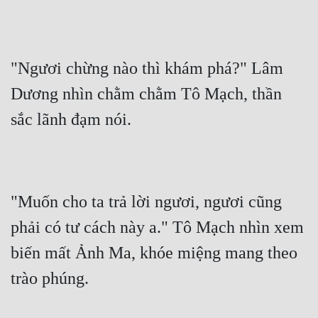
Cổ Đại
Du Hí
"Ngươi chừng nào thì khám phá?" Lâm 
Dã Sử
Dương nhìn chằm chằm Tô Mạch, thần 
Dị Giới
sắc lãnh đạm nói.
Dị Năng
Gia Đấu
Góc Nhìn Nam
"Muốn cho ta trả lời ngươi, ngươi cũng 
Góc Nhìn Nữ
phải có tư cách này a." Tô Mạch nhìn xem 
Huyền Huyễn
biến mất Ảnh Ma, khóe miệng mang theo 
Huyền Nghi
trào phúng.
Huyền Ảo