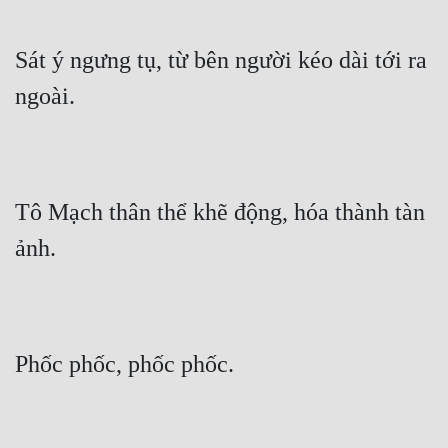
Hài Hước
Hệ Thống
Sát ý ngưng tụ, từ bên người kéo dài tới ra 
Học Đường
ngoài.
Khoa Huyễn
Khoa Huyễn Không Gian
Kinh Dị
Tô Mạch thân thể khẽ động, hóa thành tàn 
ảnh.
Kiếm Hiệp
Kỳ Huyễn
Kỳ Ảo
Phốc phốc, phốc phốc.
Linh Dị
Làm Giàu
Lịch Sử