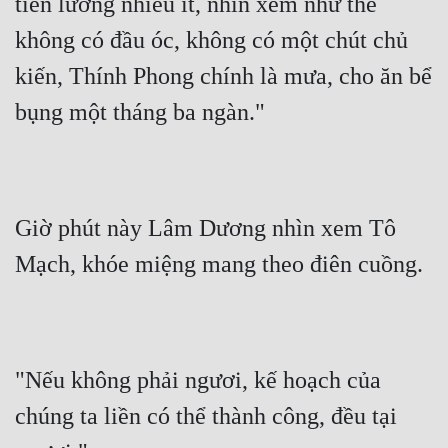
tiền lương nhiều ít, nhìn xem như thế 
Đô Thị
không có đầu óc, không có một chút chủ 
Đông Phương
kiến, Thính Phong chính là mưa, cho ăn bể 
Đông Phương Huyền Huyễn
bụng một tháng ba ngàn."
Đồng Nhân
Cẩu Đạo Trường Sinh
Giờ phút này Lâm Dương nhìn xem Tô 
Ngự Thú
Mạch, khóe miệng mang theo điên cuồng.
Truyện Nam
Truyện Nữ
Vô Địch Lưu
"Nếu không phải ngươi, kế hoạch của 
Xây Dựng Thế Lực
chúng ta liền có thể thành công, đều tại 
Đam Mỹ