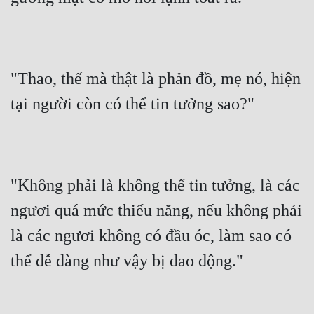
Quân Sự
Sảng Văn
"Thao, thế mà thật là phản đồ, mẹ nó, hiện 
Sắc
tại người còn có thể tin tưởng sao?"
Sủng
Thanh Xuân
Tiên Hiệp
"Không phải là không thể tin tưởng, là các 
Tiểu Thuyết
ngươi quá mức thiểu năng, nếu không phải 
Trinh Thám
là các ngươi không có đầu óc, làm sao có 
Triều Đấu
thể dễ dàng như vậy bị dao động."
Trùng Sinh
Trọng Sinh