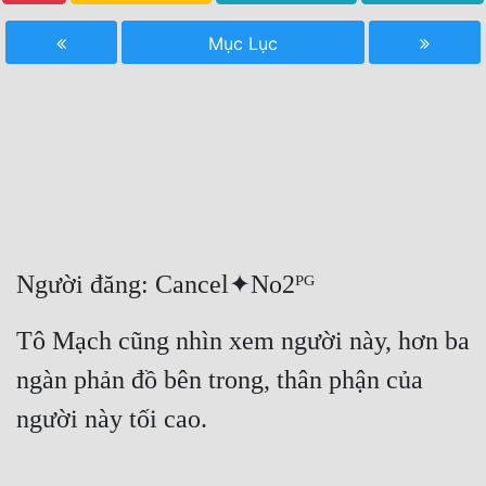
Free
Mục Lục
Hậu Cung
Truyện Convert
Truyện Dịch
Truyện Nhập Môn
Truyện ngắn
Người đăng: Cancel✦No2ᴾᴳ
Xa Lộ Dịch
Tô Mạch cũng nhìn xem người này, hơn ba 
Cung Đấu
ngàn phản đồ bên trong, thân phận của 
người này tối cao.
Cạnh Kỹ
Cổ Tiên Hiệp