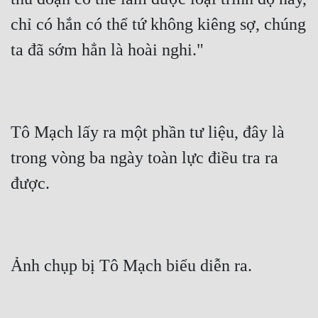
chỉ có hắn có thể tứ không kiêng sợ, chúng 
Đẹp
ta đã sớm hẳn là hoài nghi."
Đẹp Hiệp
Tính Cách Nhân Vật :
Cơ Trí
Tô Mạch lấy ra một phần tư liệu, đây là 
Sát Phạt Quyết Đoán
trong vòng ba ngày toàn lực điều tra ra 
Vô Sỉ
được.
Điềm Đạm
Ảnh chụp bị Tô Mạch biểu diễn ra.