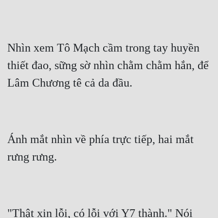
Hài Hước
Hệ Thống
Học Đường
Nhìn xem Tô Mạch cầm trong tay huyền 
Khoa Huyễn
thiết đao, sững sờ nhìn chằm chằm hắn, để 
Lâm Chương tê cả da đầu.
Khoa Huyễn Không Gian
Kinh Dị
Kiếm Hiệp
Ánh mắt nhìn về phía trực tiếp, hai mắt 
Kỳ Huyễn
rưng rưng.
Kỳ Ảo
Linh Dị
Làm Giàu
"Thật xin lỗi, có lỗi với Y7 thành." Nói 
Lịch Sử