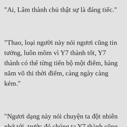
Tu Chân
"Ai, Lâm thành chủ thật sự là đáng tiếc."
Tu Tiên
Tội Phạm
Vô Địch
"Thao, loại người này nói ngươi cũng tin 
tưởng, luôn mồm vì Y7 thành tốt, Y7 
Võ Hiệp
thành có thể từng tiến bộ một điểm, hàng 
Võng Du
năm võ thi thời điểm, càng ngày càng 
Xuyên Không
kém."
Xuyên Nhanh
Xuyên Sách
Xuyên Thư
"Ngươi dạng này nói chuyện ta đột nhiên 
Điền Văn
nhớ tới, trước đó chúng ta Y7 thành cũng 