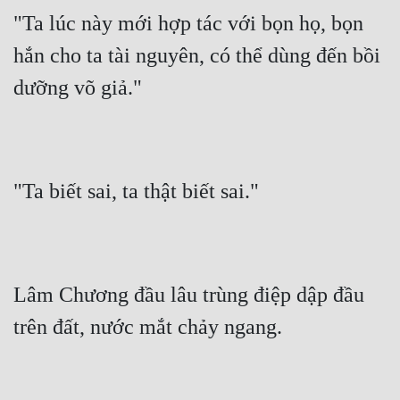
"Ta lúc này mới hợp tác với bọn họ, bọn 
Quân Sự
hắn cho ta tài nguyên, có thể dùng đến bồi 
Sảng Văn
dưỡng võ giả."
Sắc
Sủng
Thanh Xuân
"Ta biết sai, ta thật biết sai."
Tiên Hiệp
Tiểu Thuyết
Trinh Thám
Lâm Chương đầu lâu trùng điệp dập đầu 
Triều Đấu
trên đất, nước mắt chảy ngang.
Trùng Sinh
Trọng Sinh