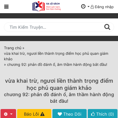
Đăng nhập
Trang
Chủ
Mới
Cập
Nhật
Trang chủ
»
(current)
vừa khai trừ, ngươi liền thành trọng điểm học phủ quan giám
BXH
khảo
»
chương 92: phản đồ đánh ổ, âm thầm hành động bắt đầu!
Thể Loại
vừa khai trừ, ngươi liền thành trọng điểm
Tất Cả
học phủ quan giám khảo
chương 92: phản đồ đánh ổ, âm thầm hành động
Truyện Mới Ra
bắt đầu!
Hoàn Thành
Báo Lỗi
Theo Dõi
Thích (
0
)