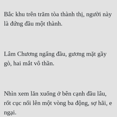
Cổ Đại
Bắc khu trên trăm tòa thành thị, người này 
Du Hí
là đứng đầu một thành.
Dã Sử
Dị Giới
Dị Năng
Lâm Chương ngẩng đầu, gương mặt gầy 
Gia Đấu
gò, hai mắt vô thần.
Góc Nhìn Nam
Góc Nhìn Nữ
Huyền Huyễn
Nhìn xem lăn xuống ở bên cạnh đầu lâu, 
Huyền Nghi
rốt cục nổi lên một vòng ba động, sợ hãi, e 
Huyền Ảo
ngại.