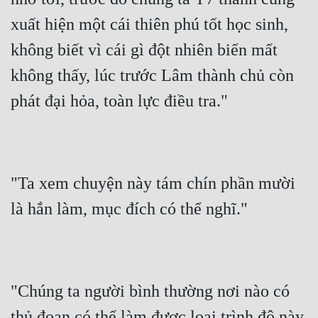
Đô Thị
xuất hiện một cái thiên phú tốt học sinh, 
Đông Phương
không biết vì cái gì đột nhiên biến mất 
Đông Phương Huyền Huyễn
không thấy, lúc trước Lâm thành chủ còn 
Đồng Nhân
phát đại hỏa, toàn lực điều tra."
Cẩu Đạo Trường Sinh
Ngự Thú
"Ta xem chuyện này tám chín phần mười 
Truyện Nam
là hắn làm, mục đích có thể nghĩ."
Truyện Nữ
Vô Địch Lưu
"Chúng ta người bình thường nơi nào có 
Xây Dựng Thế Lực
thủ đoạn có thể làm được loại trình độ này, 
Đam Mỹ