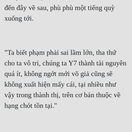
đến đây về sau, phù phù một tiếng quỳ 
Mưu Mô
xuống tới.
Mạt Thế
Mỹ Thực
Ngôn Tình
"Ta biết phạm phải sai lầm lớn, tha thứ 
Ngược
cho ta vô tri, chúng ta Y7 thành tài nguyên 
Nữ Cường
quá ít, không ngớt mới võ giả cũng sẽ 
Nữ Phụ
không xuất hiện mấy cái, tại nhiều như 
vậy trong thành thị, trên cơ bản thuộc về 
Phong Thủy - Tâm Linh
hạng chót tồn tại."
Phương Tây
Phản Phái
Quan Trường