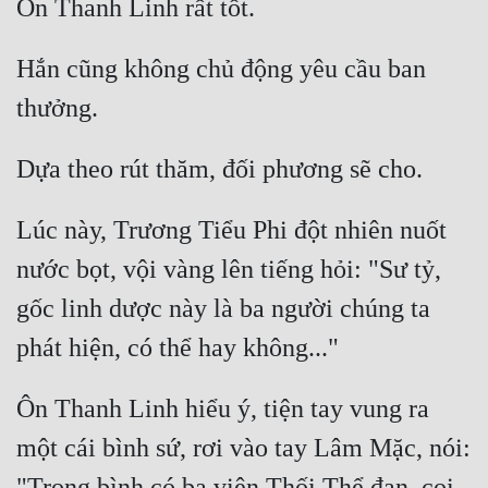
Tu Chân
Hắn cũng không chủ động yêu cầu ban 
Tu Tiên
Tội Phạm
Vô Địch
Võ Hiệp
Lúc này, Trương Tiểu Phi đột nhiên nuốt 
Võng Du
nước bọt, vội vàng lên tiếng hỏi: "Sư tỷ, 
Xuyên Không
gốc linh dược này là ba người chúng ta 
Xuyên Nhanh
Xuyên Sách
Ôn Thanh Linh hiểu ý, tiện tay vung ra 
Xuyên Thư
một cái bình sứ, rơi vào tay Lâm Mặc, nói: 
Điền Văn
"Trong bình có ba viên Thối Thể đan, coi 