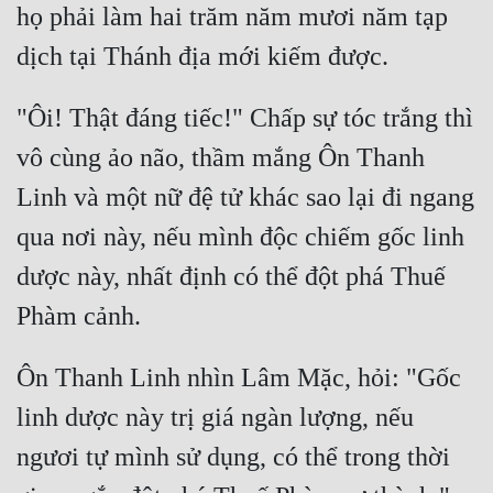
Hài Hước
họ phải làm hai trăm năm mươi năm tạp 
Hệ Thống
Học Đường
"Ôi! Thật đáng tiếc!" Chấp sự tóc trắng thì 
Khoa Huyễn
vô cùng ảo não, thầm mắng Ôn Thanh 
Khoa Huyễn Không Gian
Linh và một nữ đệ tử khác sao lại đi ngang 
Kinh Dị
qua nơi này, nếu mình độc chiếm gốc linh 
Kiếm Hiệp
dược này, nhất định có thể đột phá Thuế 
Kỳ Huyễn
Kỳ Ảo
Ôn Thanh Linh nhìn Lâm Mặc, hỏi: "Gốc 
Linh Dị
linh dược này trị giá ngàn lượng, nếu 
Làm Giàu
ngươi tự mình sử dụng, có thể trong thời 
Lịch Sử