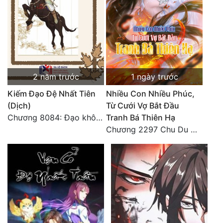
2 năm trước
1 ngày trước
Kiếm Đạo Đệ Nhất Tiên
Nhiều Con Nhiều Phúc,
(Dịch)
Từ Cưới Vợ Bắt Đầu
Chương 8084: Đạo không bờ bến (Đại kết cục) (10)
Tranh Bá Thiên Hạ
Chương 2297 Chu Du Du mang thai