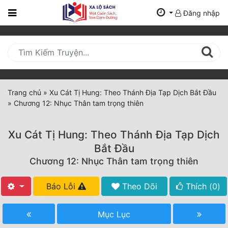
Đăng nhập
Trang
Chủ
Mới
Cập
Nhật
Trang chủ
»
Xu Cát Tị Hung: Theo Thánh Địa Tạp Dịch Bắt Đầu
(current)
»
Chương 12: Nhục Thân tam trọng thiên
BXH
Thể Loại
Xu Cát Tị Hung: Theo Thánh Địa Tạp Dịch
Bắt Đầu
Chương 12: Nhục Thân tam trọng thiên
Tất Cả
Truyện Mới Ra
Báo Lỗi
Theo Dõi
Thích (
0
)
Hoàn Thành
Mục Lục