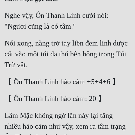
Quân Sự
Nghe vậy, Ôn Thanh Linh cười nói: 
Sảng Văn
Sắc
Nói xong, nàng trở tay liền đem linh dược 
Sủng
cất vào một túi da thú bên hông trong Túi 
Thanh Xuân
Tiên Hiệp
Tiểu Thuyết
Trinh Thám
Triều Đấu
Lâm Mặc không ngờ lần này lại tăng 
Trùng Sinh
nhiều hảo cảm như vậy, xem ra tâm trạng 
Trọng Sinh