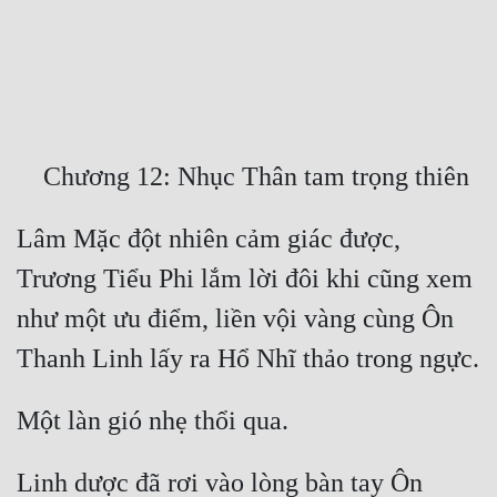
Free
Hậu Cung
Truyện Convert
Truyện Dịch
Truyện Nhập Môn
Lâm Mặc đột nhiên cảm giác được, 
Truyện ngắn
Trương Tiểu Phi lắm lời đôi khi cũng xem 
Xa Lộ Dịch
như một ưu điểm, liền vội vàng cùng Ôn 
Cung Đấu
Cạnh Kỹ
Cổ Tiên Hiệp
Linh dược đã rơi vào lòng bàn tay Ôn 