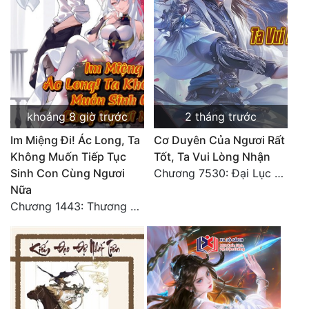
khoảng 8 giờ trước
2 tháng trước
Im Miệng Đi! Ác Long, Ta
Cơ Duyên Của Ngươi Rất
Không Muốn Tiếp Tục
Tốt, Ta Vui Lòng Nhận
Sinh Con Cùng Ngươi
Chương 7530: Đại Lục Khởi Nguyên – Kiến Thành 71
Nữa
Chương 1443: Thương Hoành Vạn Vật (Cuối cùng)