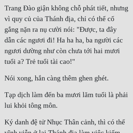
Trang Đào giận không chỗ phát tiết, nhưng 
vì quy củ của Thánh địa, chỉ có thể cố 
gắng nặn ra nụ cười nói: "Được, ta đây 
dẫn các ngươi đi! Ha ha ha, ba người các 
ngươi dường như còn chưa tới hai mươi 
Tạp dịch làm đến ba mươi lăm tuổi là phải 
Ký danh đệ tử Nhục Thân cảnh, thì có thể 
vĩnh viễn ở lại Thánh địa làm việc kiếm 