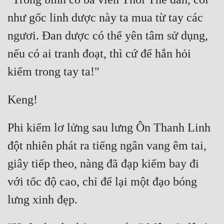
Đô Thị
như gốc linh dược này ta mua từ tay các 
Đông Phương
ngươi. Đan dược có thể yên tâm sử dụng, 
Đông Phương Huyền Huyễn
nếu có ai tranh đoạt, thì cứ để hắn hỏi 
Đồng Nhân
Cẩu Đạo Trường Sinh
Ngự Thú
Phi kiếm lơ lửng sau lưng Ôn Thanh Linh 
đột nhiên phát ra tiếng ngân vang êm tai, 
Truyện Nam
giây tiếp theo, nàng đã đạp kiếm bay đi 
Truyện Nữ
với tốc độ cao, chỉ để lại một đạo bóng 
Vô Địch Lưu
Xây Dựng Thế Lực
Đam Mỹ