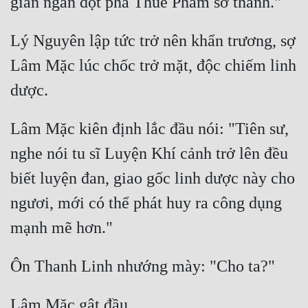
Mưu Mô
Lý Nguyên lập tức trở nên khẩn trương, sợ 
Mạt Thế
Lâm Mặc lúc chốc trở mặt, độc chiếm linh 
Mỹ Thực
Ngôn Tình
Lâm Mặc kiên định lắc đầu nói: "Tiên sư, 
Ngược
nghe nói tu sĩ Luyện Khí cảnh trở lên đều 
Nữ Cường
biết luyện đan, giao gốc linh dược này cho 
Nữ Phụ
ngươi, mới có thể phát huy ra công dụng 
Phong Thủy - Tâm Linh
Phương Tây
Phản Phái
Quan Trường