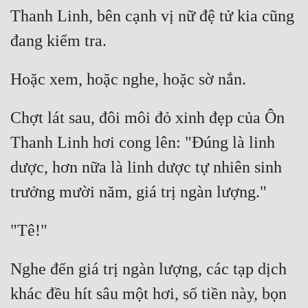
Cổ Đại
Thanh Linh, bên cạnh vị nữ đệ tử kia cũng 
Du Hí
Dã Sử
Dị Giới
Chợt lát sau, đôi môi đỏ xinh đẹp của Ôn 
Dị Năng
Thanh Linh hơi cong lên: "Đúng là linh 
Gia Đấu
dược, hơn nữa là linh dược tự nhiên sinh 
Góc Nhìn Nam
Góc Nhìn Nữ
Huyền Huyễn
Huyền Nghi
Nghe đến giá trị ngàn lượng, các tạp dịch 
Huyền Ảo
khác đều hít sâu một hơi, số tiền này, bọn 