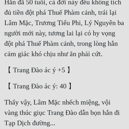
Hắn đã 50 tuổi, cả đời này đều không tích 
đủ tiền đột phá Thuế Phàm cảnh, trái lại 
Lâm Mặc, Trương Tiểu Phi, Lý Nguyên ba 
người mới này, tương lai lại có hy vọng 
đột phá Thuế Phàm cảnh, trong lòng hắn 
Thấy vậy, Lâm Mặc nhếch miệng, vội 
vàng thúc giục Trang Đào dẫn bọn hắn đi 