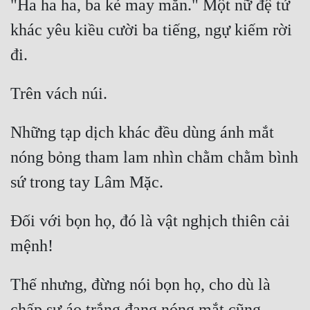
"Ha ha ha, ba kẻ may mắn." Một nữ đệ tử 
khác yêu kiều cười ba tiếng, ngự kiếm rời 
Đẹp
Đẹp Hiệp
Tính Cách Nhân Vật :
Cơ Trí
Những tạp dịch khác đều dùng ánh mắt 
Sát Phạt Quyết Đoán
nóng bỏng tham lam nhìn chằm chằm bình 
Vô Sỉ
Điềm Đạm
Đối với bọn họ, đó là vật nghịch thiên cải 
Thế nhưng, đừng nói bọn họ, cho dù là 
chấp sự áo trắng đang nóng mắt cũng 