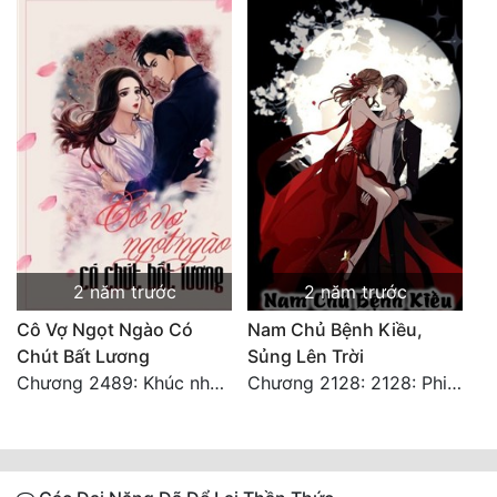
2 năm trước
2 năm trước
Cô Vợ Ngọt Ngào Có
Nam Chủ Bệnh Kiều,
Chút Bất Lương
Sủng Lên Trời
Chương 2489: Khúc nhạc dạo: Cuộc so đấu vô sỉ (Hoàn)
Chương 2128: 2128: Phiên Ngoại 10 Tô Cổ - Tiểu Hồng - Kết Thúc