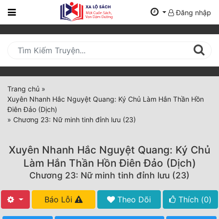
Đăng nhập
Trang
Chủ
Mới
Cập
Nhật
Trang chủ
»
(current)
Xuyên Nhanh Hắc Nguyệt Quang: Ký Chủ Làm Hắn Thần Hồn
BXH
Điên Đảo (Dịch)
»
Chương 23: Nữ minh tinh đỉnh lưu (23)
Thể Loại
Xuyên Nhanh Hắc Nguyệt Quang: Ký Chủ
Tất Cả
Làm Hắn Thần Hồn Điên Đảo (Dịch)
Chương 23: Nữ minh tinh đỉnh lưu (23)
Truyện Mới Ra
Hoàn Thành
Báo Lỗi
Theo Dõi
Thích (
0
)