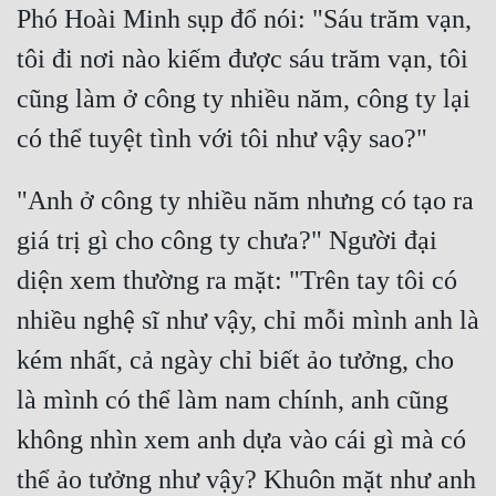
Phó Hoài Minh sụp đổ nói: "Sáu trăm vạn, 
Quân Sự
tôi đi nơi nào kiếm được sáu trăm vạn, tôi 
Sảng Văn
cũng làm ở công ty nhiều năm, công ty lại 
Sắc
Sủng
"Anh ở công ty nhiều năm nhưng có tạo ra 
Thanh Xuân
giá trị gì cho công ty chưa?" Người đại 
Tiên Hiệp
diện xem thường ra mặt: "Trên tay tôi có 
Tiểu Thuyết
nhiều nghệ sĩ như vậy, chỉ mỗi mình anh là 
Trinh Thám
kém nhất, cả ngày chỉ biết ảo tưởng, cho 
Triều Đấu
là mình có thể làm nam chính, anh cũng 
Trùng Sinh
không nhìn xem anh dựa vào cái gì mà có 
thể ảo tưởng như vậy? Khuôn mặt như anh 
Trọng Sinh