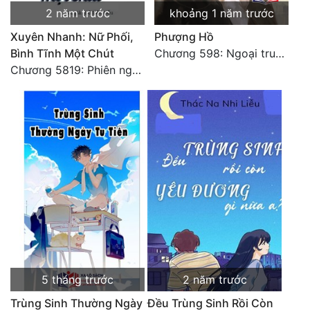
2 năm trước
khoảng 1 năm trước
Xuyên Nhanh: Nữ Phối,
Phượng Hồ
Bình Tĩnh Một Chút
Chương 598: Ngoại truyện: Tiểu Tiểu Ký
Chương 5819: Phiên ngoại: Trở lại STARS [HẾT]
5 tháng trước
2 năm trước
Trùng Sinh Thường Ngày
Đều Trùng Sinh Rồi Còn