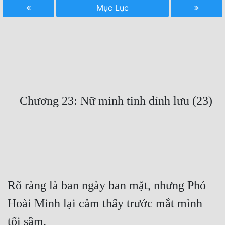
Mục Lục
Free
Hậu Cung
Truyện Convert
Truyện Dịch
Truyện Nhập Môn
Truyện ngắn
Xa Lộ Dịch
Cung Đấu
Rõ ràng là ban ngày ban mặt, nhưng Phó 
Cạnh Kỹ
Hoài Minh lại cảm thấy trước mắt mình 
Cổ Tiên Hiệp