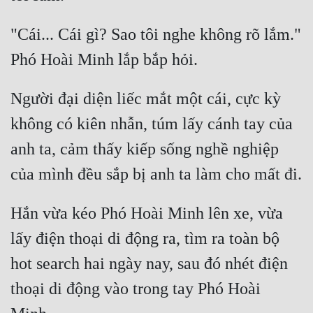
Cổ Đại
"Cái... Cái gì? Sao tôi nghe không rõ lắm." 
Du Hí
Dã Sử
Dị Giới
Người đại diện liếc mắt một cái, cực kỳ 
không có kiên nhẫn, túm lấy cánh tay của 
Dị Năng
anh ta, cảm thấy kiếp sống nghề nghiệp 
Gia Đấu
Góc Nhìn Nam
Góc Nhìn Nữ
Hắn vừa kéo Phó Hoài Minh lên xe, vừa 
Huyền Huyễn
lấy điện thoại di động ra, tìm ra toàn bộ 
hot search hai ngày nay, sau đó nhét điện 
Huyền Nghi
thoại di động vào trong tay Phó Hoài 
Huyền Ảo