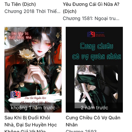
Tu Tiên (Dịch)
Yêu Đương Cái Gì Nữa A?
Chương 2018 Thời Thiếu Niên
(Dịch)
Chương 1581: Ngoại truyện 1 (9)
khoảng 1 năm trước
2 năm trước
Sau Khi Bị Đuổi Khỏi
Cưng Chiều Cô Vợ Quân
Nhà, Đại Sư Huyền Học
Nhân
Không Giả Vờ Nữa
Chương 2593