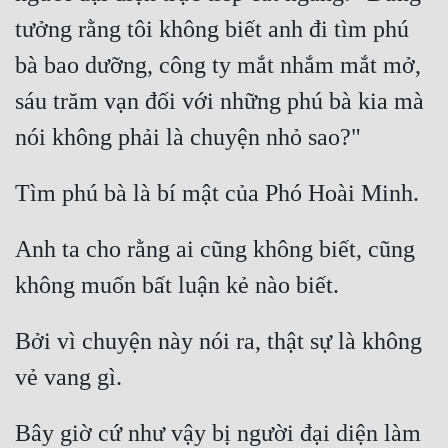
Đô Thị
tưởng rằng tôi không biết anh đi tìm phú 
Đông Phương
bà bao dưỡng, công ty mắt nhắm mắt mở, 
Đông Phương Huyền Huyễn
sáu trăm vạn đối với những phú bà kia mà 
Đồng Nhân
Cẩu Đạo Trường Sinh
Anh ta cho rằng ai cũng không biết, cũng 
Ngự Thú
Truyện Nam
Truyện Nữ
Bởi vì chuyện này nói ra, thật sự là không 
Vô Địch Lưu
Xây Dựng Thế Lực
Bây giờ cứ như vậy bị người đại diện làm 
Đam Mỹ