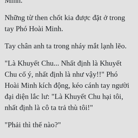
Hài Hước
Hệ Thống
Những từ then chốt kia được đặt ở trong 
Học Đường
Khoa Huyễn
Khoa Huyễn Không Gian
"Là Khuyết Chu... Nhất định là Khuyết 
Kinh Dị
Chu cố ý, nhất định là như vậy!!" Phó 
Kiếm Hiệp
Hoài Minh kích động, kéo cánh tay người 
Kỳ Huyễn
đại diện lắc lư: "Là Khuyết Chu hại tôi, 
Kỳ Ảo
Linh Dị
Làm Giàu
Lịch Sử