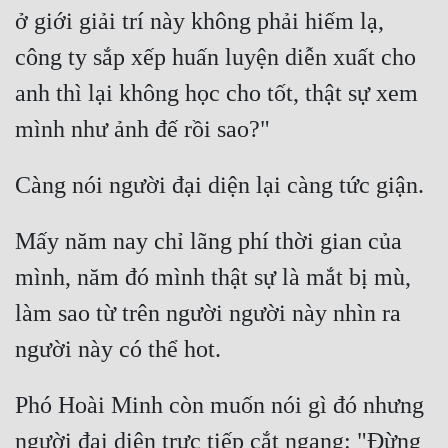
ở giới giải trí này không phải hiếm lạ, 
Tu Chân
công ty sắp xếp huấn luyện diễn xuất cho 
Tu Tiên
anh thì lại không học cho tốt, thật sự xem 
Tội Phạm
Vô Địch
Võ Hiệp
Võng Du
Mấy năm nay chỉ lãng phí thời gian của 
Xuyên Không
mình, năm đó mình thật sự là mắt bị mù, 
Xuyên Nhanh
làm sao từ trên người người này nhìn ra 
Xuyên Sách
Xuyên Thư
Phó Hoài Minh còn muốn nói gì đó nhưng 
Điền Văn
người đại diện trực tiếp cắt ngang: "Đừng 