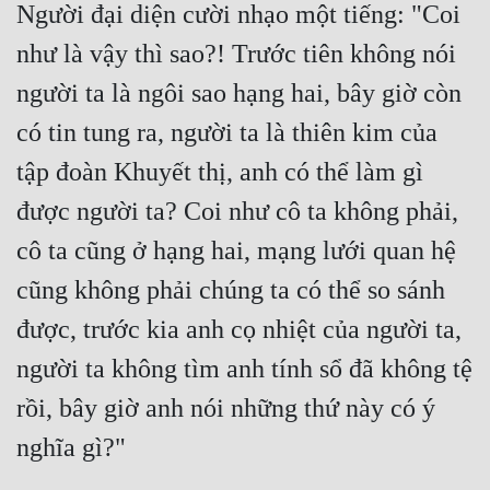
Người đại diện cười nhạo một tiếng: "Coi 
Mưu Mô
như là vậy thì sao?! Trước tiên không nói 
Mạt Thế
người ta là ngôi sao hạng hai, bây giờ còn 
có tin tung ra, người ta là thiên kim của 
Mỹ Thực
tập đoàn Khuyết thị, anh có thể làm gì 
Ngôn Tình
được người ta? Coi như cô ta không phải, 
Ngược
cô ta cũng ở hạng hai, mạng lưới quan hệ 
Nữ Cường
cũng không phải chúng ta có thể so sánh 
Nữ Phụ
được, trước kia anh cọ nhiệt của người ta, 
Phong Thủy - Tâm Linh
người ta không tìm anh tính sổ đã không tệ 
Phương Tây
rồi, bây giờ anh nói những thứ này có ý 
Phản Phái
Quan Trường